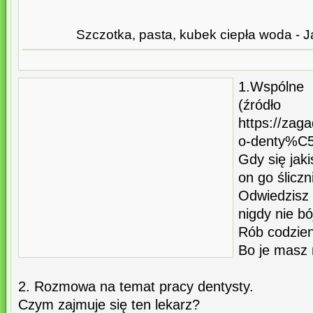
Szczotka, pasta, kubek ciepła woda - 
1.Wspólne
(źródło
https://zaga
o-denty%C
Gdy się jaki
on go ślicz
Odwiedzisz 
nigdy nie bój
Rób codzien
Bo je masz 
2. Rozmowa na temat pracy dentysty.
Czym zajmuje się ten lekarz?