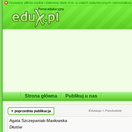
Używamy plików cookie i zbieramy dane m.in. w celach statystycznych i personalizacji 
Strona główna
Publikuj u nas
«
»
poprzednia publikacja
Edukacja
Przedszkole
Agata Szczepaniak-Masłowska
Dłutów