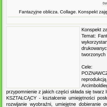
Dzi
Fantazyjne oblicza. Collage. Konspekt zaj
Konspekt za
Temat: Fant
wykorzy
drukowan
tworzonych 
Cele:
POZNAWC
reproduk
Arcimbol
przypomnienie z jakich części składa się twarz 
KSZTAŁCĄCY - kształcenie umiejętności posł
rozwijanie wyobraźni, umiejętne dobieranie