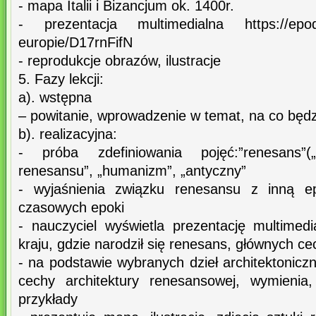
- mapa Italii i Bizancjum ok. 1400r.
- prezentacja multimedialna https://epodre
europie/D17rnFifN
- reprodukcje obrazów, ilustracje
5. Fazy lekcji:
a). wstępna
– powitanie, wprowadzenie w temat, na co bę
b). realizacyjna:
- próba zdefiniowania pojęć:”renesans”(„o
renesansu”, „humanizm”, „antyczny”
- wyjaśnienia związku renesansu z inną 
czasowych epoki
- nauczyciel wyświetla prezentację multimed
kraju, gdzie narodził się renesans, głównych cec
- na podstawie wybranych dzieł architektonic
cechy architektury renesansowej, wymienia
przykłady