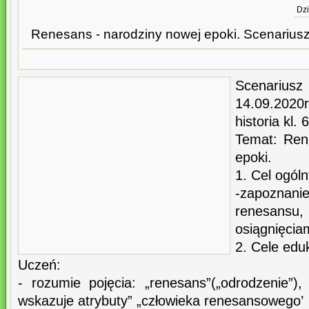
Dzi
Renesans - narodziny nowej epoki. Scenariusz le
Scenariu
14.09.2020r
historia kl. 
Temat: Ren
epoki.
1. Cel ogóln
-zapoznan
renesansu,
osiągnięcia
2. Cele edu
Uczeń:
- rozumie pojęcia: „renesans”(„odrodzenie”),
wskazuje atrybuty” „człowieka renesansowego’