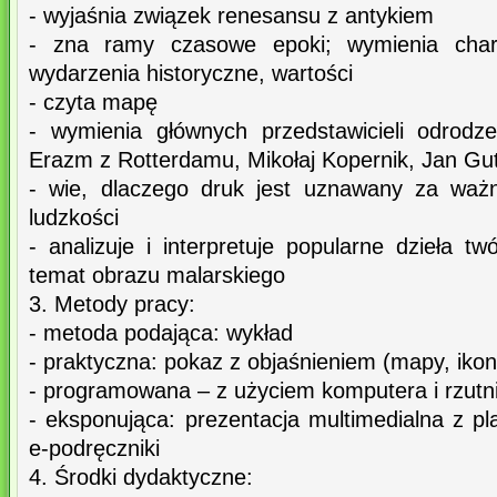
- wyjaśnia związek renesansu z antykiem
- zna ramy czasowe epoki; wymienia chara
wydarzenia historyczne, wartości
- czyta mapę
- wymienia głównych przedstawicieli odrodz
Erazm z Rotterdamu, Mikołaj Kopernik, Jan Gute
- wie, dlaczego druk jest uznawany za waż
ludzkości
- analizuje i interpretuje popularne dzieła 
temat obrazu malarskiego
3. Metody pracy:
- metoda podająca: wykład
- praktyczna: pokaz z objaśnieniem (mapy, ikon
- programowana – z użyciem komputera i rzutn
- eksponująca: prezentacja multimedialna z p
e-podręczniki
4. Środki dydaktyczne: