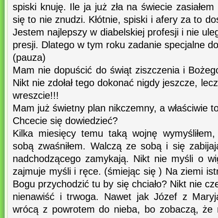
spiski knuję. Ile ja już zła na świecie zasiałem
się to nie znudzi. Kłótnie, spiski i afery za to d
Jestem najlepszy w diabelskiej profesji i nie ul
presji. Dlatego w tym roku zadanie specjalne d
(pauza)
Mam nie dopuścić do świąt ziszczenia i Bożeg
Nikt nie zdołał tego dokonać nigdy jeszcze, lecz
wreszcie!!!
Mam już świetny plan nikczemny, a właściwie to w
Chcecie się dowiedzieć?
Kilka miesięcy temu taką wojnę wymyśliłem,
sobą zwaśniłem. Walczą ze sobą i się zabija
nadchodzącego zamykają. Nikt nie myśli o wigi
zajmuje myśli i ręce. (śmiejąc się ) Na ziemi is
Bogu przychodzić tu by się chciało? Nikt nie cz
nienawiść i trwoga. Nawet jak Józef z Maryj
wrócą z powrotem do nieba, bo zobaczą, że n