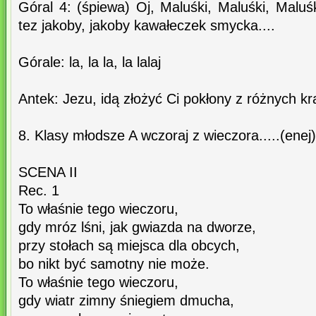
Góral 4: (śpiewa) Oj, Maluśki, Maluśki, Maluśk
tez jakoby, jakoby kawałeczek smycka....
Górale: la, la la, la lalaj
Antek: Jezu, idą złożyć Ci pokłony z różnych kr
8. Klasy młodsze A wczoraj z wieczora.....(enej)
SCENA II
Rec. 1
To właśnie tego wieczoru,
gdy mróz lśni, jak gwiazda na dworze,
przy stołach są miejsca dla obcych,
bo nikt być samotny nie może.
To właśnie tego wieczoru,
gdy wiatr zimny śniegiem dmucha,