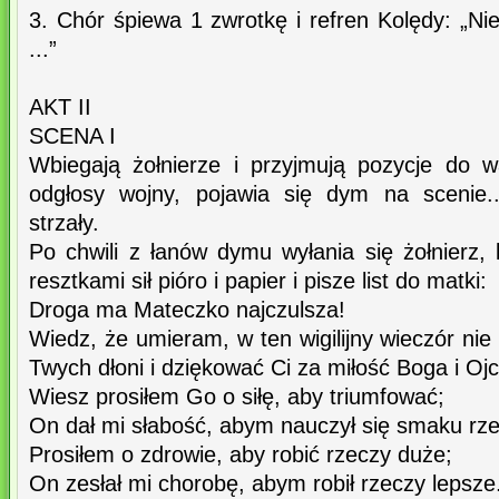
3. Chór śpiewa 1 zwrotkę i refren Kolędy: „Ni
...”
AKT II
SCENA I
Wbiegają żołnierze i przyjmują pozycje do 
odgłosy wojny, pojawia się dym na scenie.
strzały.
Po chwili z łanów dymu wyłania się żołnierz, 
resztkami sił pióro i papier i pisze list do matki:
Droga ma Mateczko najczulsza!
Wiedz, że umieram, w ten wigilijny wieczór ni
Twych dłoni i dziękować Ci za miłość Boga i Oj
Wiesz prosiłem Go o siłę, aby triumfować;
On dał mi słabość, abym nauczył się smaku rz
Prosiłem o zdrowie, aby robić rzeczy duże;
On zesłał mi chorobę, abym robił rzeczy lepsze