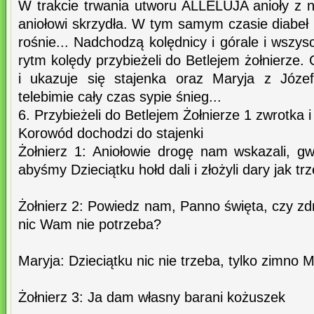
W trakcie trwania utworu ALLELUJA anioły z
aniołowi skrzydła. W tym samym czasie diabeł u
rośnie... Nadchodzą kolędnicy i górale i wszys
rytm kolędy przybieżeli do Betlejem żołnierze. 
i ukazuje się stajenka oraz Maryja z Józe
telebimie cały czas sypie śnieg...
6. Przybieżeli do Betlejem Żołnierze 1 zwrotka i
Korowód dochodzi do stajenki
Żołnierz 1: Aniołowie drogę nam wskazali, gw
abyśmy Dzieciątku hołd dali i złożyli dary jak tr
Żołnierz 2: Powiedz nam, Panno święta, czy zd
nic Wam nie potrzeba?
Maryja: Dzieciątku nic nie trzeba, tylko zimno 
Żołnierz 3: Ja dam własny barani kożuszek