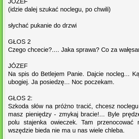
JÓZEF
(idzie dalej szukać noclegu, po chwili)
słychać pukanie do drzwi
GŁOS 2
Czego chcecie?.... Jaka sprawa? Co za wałęsa
JÓZEF
Na spis do Betlejem Panie. Dajcie nocleg... Ką
ubogiej. Ja posiedzę... Noc poczekam.
GŁOS 2:
Szkoda słów na próżno tracić, chcesz noclegu m
masz pieniędzy - zmykaj bracie!... Byle pręd
polu stajenka owieczek. Tam przenocować 
wszędzie bieda nie ma u nas wiele chleba.