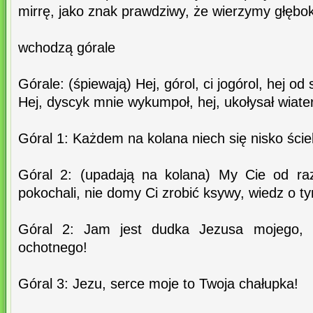
mirrę, jako znak prawdziwy, że wierzymy głębok
wchodzą górale
Górale: (śpiewają) Hej, górol, ci jogórol, hej od
Hej, dyscyk mnie wykumpoł, hej, ukołysał wiater
Góral 1: Każdem na kolana niech się nisko ściel
Góral 2: (upadają na kolana) My Cie od raz
pokochali, nie domy Ci zrobić ksywy, wiedz o t
Góral 2: Jam jest dudka Jezusa mojego,
ochotnego!
Góral 3: Jezu, serce moje to Twoja chałupka!