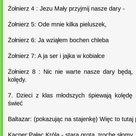
Żołnierz 4 : Jezu Mały przyjmij nasze dary -
Żołnierz 5: Ode mnie kilka pieluszek,
Żołnierz 6: Ja wziąłem bochen chleba
Żołnierz 7: A ja ser i jajka w kobiałce
Żołnierz 8 : Nic nie warte nasze dary będą,
kolędy.
7. Dzieci z klas młodszych śpiewają kolędę
świeć
Baltazar: (pokazując na stajenkę) Więc to tutaj 
Kacper:Pałac Króla - stara grota, trochę słomy, 