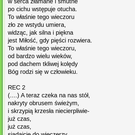
w serca złamane i smutne
po cichu wstępuje otucha.
To właśnie tego wieczoru
zło ze wstydu umiera,
widząc, jak silna i piękna
jest Miłość, gdy pięści rozwiera.
To właśnie tego wieczoru,
od bardzo wielu wieków,
pod dachem tkliwej kolędy
Bóg rodzi się w człowieku.
REC 2
(....) A teraz czeka na nas stół,
nakryty obrusem świeżym,
i skrzypią krzesła niecierpliwie-
już czas,
już czas,
siadajcie do wieczerzy.