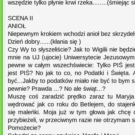
wszędzie tylko płynie krwi rzeka........(śmiejąc 
SCENA II
ANIOŁ
Niepewnym krokiem wchodzi anioł bez skrzydeł.
Dzień dobry......(kłania się )
Czy Wy to słyszeliście? Jak to Wigilii nie będzi
mnie na UJ (ujocie) Uniwersytecie Jezusowym,
pewne w całym wszechświecie: Tylko PIŚ jest
jest PIŚ? No jak to co, no Podatki i Święta.
być...Jakby to podatków miało nie być to bym si
pewnie? Prawda ...? No ale świąt...?
Muszę coś zaradzić prędko zaraz tu Maryja
wędrować jak co roku do Betlejem, do stajenk
się maleńki. Moja już w tym głowa jak chcę 
przybieżeli, w przeciwnym razie nie otrzymam sk
Pomożecie?