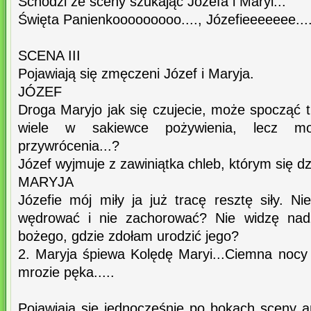
Schodzi ze sceny szukając Józefa i Maryi...
Święta Panienkooooooooo...., Józefieeeeeee....
SCENA III
Pojawiają się zmęczeni Józef i Maryja.
JÓZEF
Droga Maryjo jak się czujecie, może spocząć 
wiele w sakiewce pożywienia, lecz m
przywrócenia...?
Józef wyjmuje z zawiniątka chleb, którym się dz
MARYJA
Józefie mój miły ja już tracę resztę siły. N
wędrować i nie zachorować? Nie widzę nadzi
bożego, gdzie zdołam urodzić jego?
2. Maryja śpiewa Kolędę Maryi...Ciemna nocy 
mrozie pęka.....
Pojawiają się jednocześnie po bokach sceny an