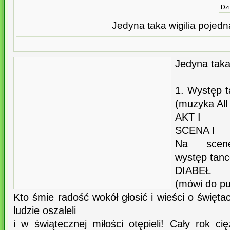
Dzi
Jedyna taka wigilia pojedn
Jedyna taka
1. Występ 
(muzyka All 
AKT I
SCENA I
Na scenę
występ tanc
DIABEŁ
(mówi do pu
Kto śmie radość wokół głosić i wieści o święta
ludzie oszaleli
i w świątecznej miłości otępieli! Cały rok c