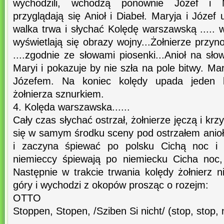
wychodzili, wchodzą ponownie Józef i Ma
przyglądają się Anioł i Diabeł. Maryja i Józef
walka trwa i słychać Kolędę warszawską ..... 
wyświetlają się obrazy wojny...Żołnierze przyn
....zgodnie ze słowami piosenki...Anioł na sł
Maryi i pokazuje by nie szła na pole bitwy. Ma
Józefem. Na koniec kolędy upada jeden k
żołnierza sznurkiem.
4. Kolęda warszawska......
Cały czas słychać ostrzał, żołnierze jęczą i krz
się w samym środku sceny pod ostrzałem anioł 
i zaczyna śpiewać po polsku Cichą noc i s
niemieccy śpiewają po niemiecku Cicha noc,
Następnie w trakcie trwania kolędy żołnierz 
góry i wychodzi z okopów prosząc o rozejm:
OTTO
Stoppen, Stopen, /Sziben Si nicht/ (stop, stop, n