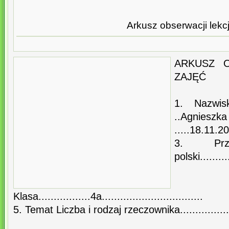
Arkusz obserwacji lekcj
ARKUSZ O
ZAJĘĆ
1. Nazwis
..Agnieszka 
.....18.11.20
3. Przed
polski........
Klasa.................4a.................................
5. Temat Liczba i rodzaj rzeczownika...................