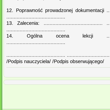
12. Poprawność prowadzonej dokumentacji ............
........................................
13. Zalecenia: ........................................ ......
........................................
14. Ogólna ocena lekcji .................
........................................
........................................ .............................
/Podpis nauczyciela/ /Podpis obserwującego/