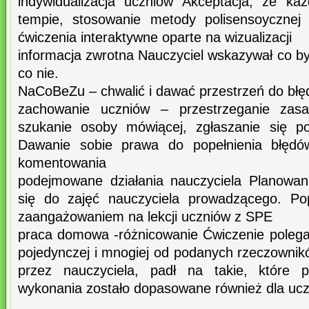
indywidualizacja uczniów Akceptacja, że k
tempie, stosowanie metody polisensoycznej
ćwiczenia interaktywne oparte na wizualizacji
informacja zwrotna Nauczyciel wskazywał co b
co nie.
NaCoBeZu – chwalić i dawać przestrzeń do błę
zachowanie uczniów – przestrzeganie zas
szukanie osoby mówiącej, zgłaszanie się po
Dawanie sobie prawa do popełnienia błęd
komentowania
podejmowane działania nauczyciela Planowan
się do zajęć nauczyciela prowadzącego. P
zaangażowaniem na lekcji uczniów z SPE
praca domowa -różnicowanie Ćwiczenie polegaj
pojedynczej i mnogiej od podanych rzeczownik
przez nauczyciela, padł na takie, które 
wykonania zostało dopasowane również dla uc