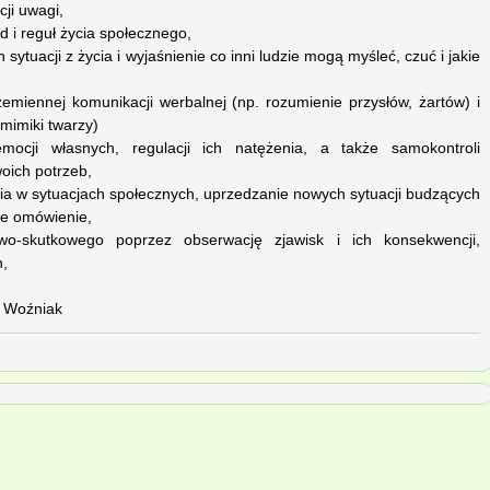
cji uwagi,
 i reguł życia społecznego,
ytuacji z życia i wyjaśnienie co inni ludzie mogą myśleć, czuć i jakie
emiennej komunikacji werbalnej (np. rozumienie przysłów, żartów) i
mimiki twarzy)
mocji własnych, regulacji ich natężenia, a także samokontroli
oich potrzeb,
 w sytuacjach społecznych, uprzedzanie nowych sytuacji budzących
ze omówienie,
owo-skutkowego poprzez obserwację zjawisk i ich konsekwencji,
h,
 Woźniak