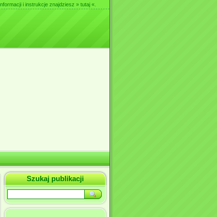
nformacji i instrukcje znajdziesz
» tutaj «
.
Szukaj publikacji