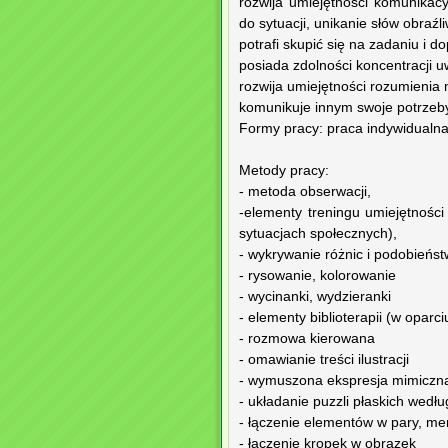
rozwija umiejętności komunika
do sytuacji, unikanie słów obraźl
potrafi skupić się na zadaniu i 
posiada zdolności koncentracji u
rozwija umiejętności rozumienia 
komunikuje innym swoje potrzeby
Formy pracy: praca indywidualna
Metody pracy:
- metoda obserwacji,
-elementy treningu umiejętnośc
sytuacjach społecznych),
- wykrywanie różnic i podobieńs
- rysowanie, kolorowanie
- wycinanki, wydzieranki
- elementy biblioterapii (w oparci
- rozmowa kierowana
- omawianie treści ilustracji
- wymuszona ekspresja mimiczna
- układanie puzzli płaskich wedł
- łączenie elementów w pary, m
- łączenie kropek w obrazek