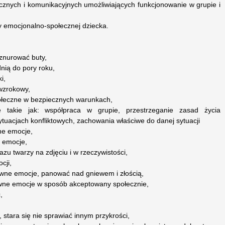
ecznych i komunikacyjnych umożliwiających funkcjonowanie w grupie i
y emocjonalno-społecznej dziecka.
sznurować buty,
ią do pory roku,
i,
wzrokowy,
połeczne w bezpiecznych warunkach,
ne takie jak: współpraca w grupie, przestrzeganie zasad życia
tuacjach konfliktowych, zachowania właściwe do danej sytuacji
ne emocje,
e emocje,
u twarzy na zdjęciu i w rzeczywistości,
cji,
ywne emocje, panować nad gniewem i złością,
ywne emocje w sposób akceptowany społecznie,
,
stara się nie sprawiać innym przykrości,