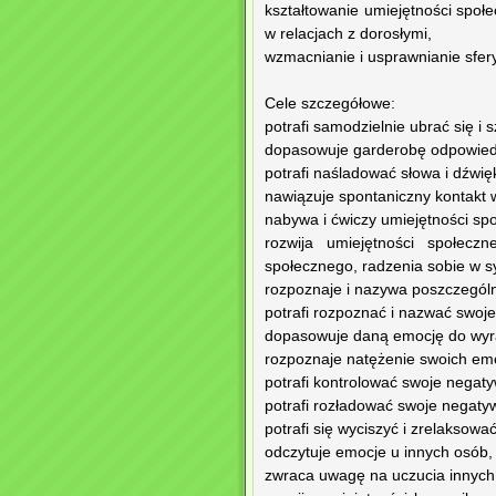
kształtowanie umiejętności społ
w relacjach z dorosłymi,
wzmacnianie i usprawnianie sfer
Cele szczegółowe:
potrafi samodzielnie ubrać się i 
dopasowuje garderobę odpowiedn
potrafi naśladować słowa i dźwięk
nawiązuje spontaniczny kontakt 
nabywa i ćwiczy umiejętności s
rozwija umiejętności społecz
społecznego, radzenia sobie w sy
rozpoznaje i nazywa poszczegól
potrafi rozpoznać i nazwać swoj
dopasowuje daną emocję do wyraz
rozpoznaje natężenie swoich emo
potrafi kontrolować swoje negat
potrafi rozładować swoje negat
potrafi się wyciszyć i zrelaksować
odczytuje emocje u innych osób,
zwraca uwagę na uczucia innych, 