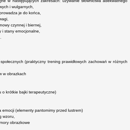
cyjne w następujących zakresach: używanie słownictwa adekwatnego
iwych i wulgarnych,
doprowadza je do końca,
wagi,
mowy czynnej i biernej,
 i stany emocjonalne,
.
i społecznych (praktyczny trening prawidłowych zachowań w różnych
tw w obrazkach
u o krótkie bajki terapeutyczne)
 emocji (elementy pantomimy przed lustrem)
ug wzoru,
emory obrazkowe