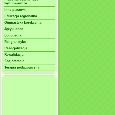
wychowawcze
Inne placówki
Edukacja regionalna
Gimnastyka korekcyjna
Języki obce
Logopedia
Religia, etyka
Resocjalizacja
Rewalidacja
Socjoterapia
Terapia pedagogiczna