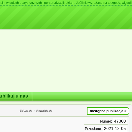
. w celach statystycznych i personalizacji reklam. Jeśli nie wyrażasz na to zgody, więcej i
ublikuj u nas
»
»
Edukacja
Rewalidacja
następna publikacja
47360
Numer:
2021-12-05
Przesłano: