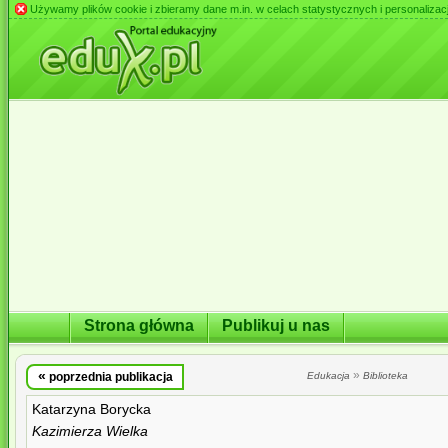
Używamy plików cookie i zbieramy dane m.in. w celach statystycznych i personalizacji 
Strona główna
Publikuj u nas
«
»
poprzednia publikacja
Edukacja
Biblioteka
Katarzyna Borycka
Kazimierza Wielka