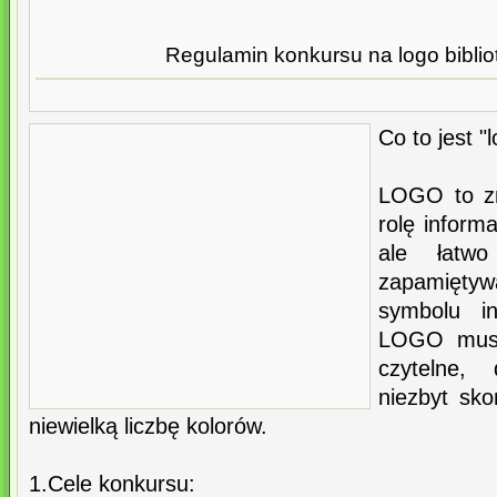
Regulamin konkursu na logo bibliot
Co to jest "
LOGO to zn
rolę inform
ale łatw
zapamięt
symbolu ins
LOGO musi
czytelne,
niezbyt sko
niewielką liczbę kolorów.
1.Cele konkursu: