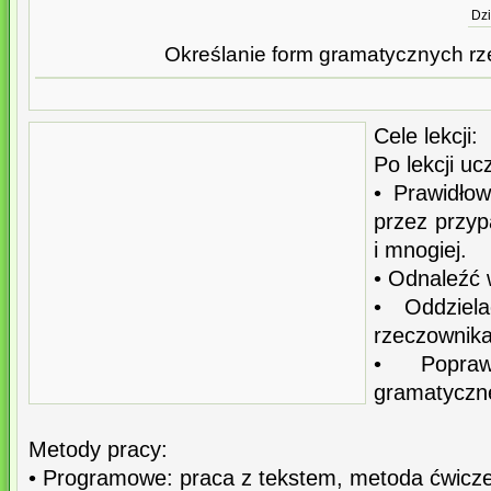
Dzi
Określanie form gramatycznych r
Cele lekcji:
Po lekcji uc
• Prawidło
przez przyp
i mnogiej.
• Odnaleźć 
• Oddziel
rzeczownika
• Popraw
gramatyczn
Metody pracy:
• Programowe: praca z tekstem, metoda ćwicze