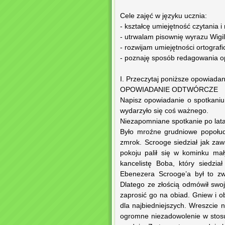
Cele zajęć w języku ucznia:
- kształcę umiejętność czytania 
- utrwalam pisownię wyrazu Wigili
- rozwijam umiejętności ortogra
- poznaję sposób redagowania o
I. Przeczytaj poniższe opowiadan
OPOWIADANIE ODTWÓRCZE
Napisz opowiadanie o spotkaniu
wydarzyło się coś ważnego.
Niezapomniane spotkanie po lat
Było mroźne grudniowe popołud
zmrok. Scrooge siedział jak zaws
pokoju palił się w kominku ma
kancelistę Boba, który siedzia
Ebenezera Scrooge’a był to zw
Dlatego ze złością odmówił swo
zaprosić go na obiad. Gniew i ob
dla najbiedniejszych. Wreszcie 
ogromne niezadowolenie w stosu