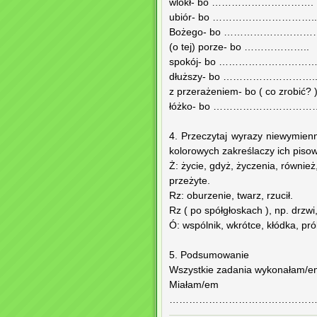
wlókł- bo ………………………….
ubiór- bo …………………………..
Bożego- bo ………………………
(o tej) porze- bo ………………..
spokój- bo ………………………
dłuższy- bo ……………………….
z przerażeniem- bo ( co z
łóżko- bo ………………………
4. Przeczytaj wyrazy niewymien
kolorowych zakreślaczy ich pisow
Ż: życie, gdyż, życzenia, również
przeżyte.
Rz: oburzenie, twarz, rzucił.
Rz ( po spółgłoskach ), np. drzwi,
Ó: wspólnik, wkrótce, kłódka, pr
5. Podsumowanie
Wszystkie zadania wykonałam/e
Miałam
……………………………………