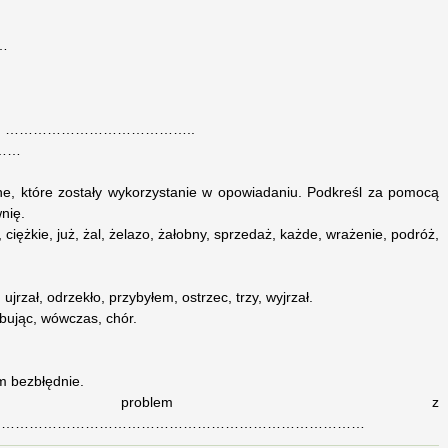
…
…
.
robić? ) …………………………………..
………
ne, które zostały wykorzystanie w opowiadaniu. Podkreśl za pomocą
nię.
, ciężkie, już, żal, żelazo, żałobny, sprzedaż, każde, wrażenie, podróż,
 ujrzał, odrzekło, przybyłem, ostrzec, trzy, wyjrzał.
óbując, wówczas, chór.
m bezbłędnie.
/em problem z
………………………………………………………………………