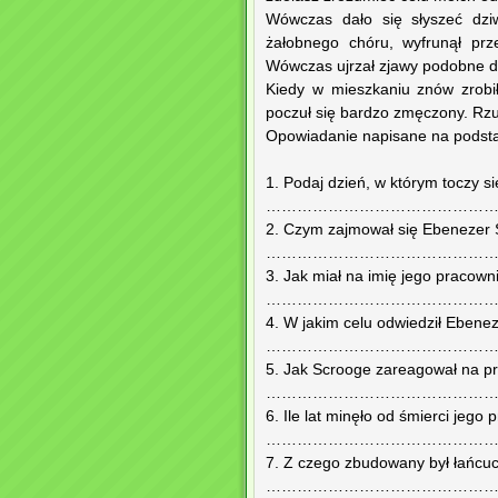
Wówczas dało się słyszeć dziw
żałobnego chóru, wyfrunął prz
Wówczas ujrzał zjawy podobne do 
Kiedy w mieszkaniu znów zrobi
poczuł się bardzo zmęczony. Rzuc
Opowiadanie napisane na podstawi
1. Podaj dzień, w którym toczy s
………………………………………
2. Czym zajmował się Ebenezer
………………………………………
3. Jak miał na imię jego pracown
………………………………………
4. W jakim celu odwiedził Ebenez
………………………………………
5. Jak Scrooge zareagował na przy
………………………………………
6. Ile lat minęło od śmierci jego
………………………………………
7. Z czego zbudowany był łańcuc
………………………………………