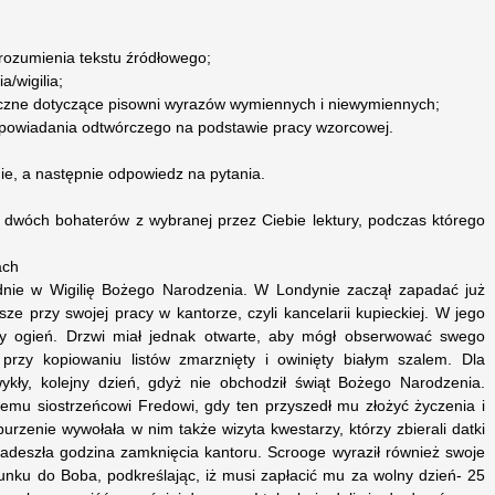
i rozumienia tekstu źródłowego;
a/wigilia;
ficzne dotyczące pisowni wyrazów wymiennych i niewymiennych;
powiadania odtwórczego na podstawie pracy wzorcowej.
ie, a następnie odpowiedz na pytania.
 dwóch bohaterów z wybranej przez Ciebie lektury, podczas którego
ach
nie w Wigilię Bożego Narodzenia. W Londynie zaczął zapadać już
ze przy swojej pracy w kantorze, czyli kancelarii kupieckiej. W jego
ły ogień. Drzwi miał jednak otwarte, aby mógł obserwować swego
ł przy kopiowaniu listów zmarznięty i owinięty białym szalem. Dla
ykły, kolejny dzień, gdyż nie obchodził świąt Bożego Narodzenia.
jemu siostrzeńcowi Fredowi, gdy ten przyszedł mu złożyć życzenia i
urzenie wywołała w nim także wizyta kwestarzy, którzy zbierali datki
nadeszła godzina zamknięcia kantoru. Scrooge wyraził również swoje
nku do Boba, podkreślając, iż musi zapłacić mu za wolny dzień- 25