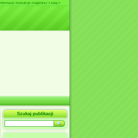
nformacji i instrukcje znajdziesz
» tutaj «
.
Szukaj publikacji