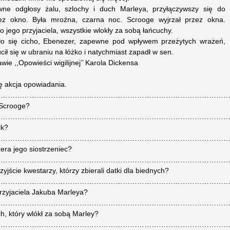
ne odgłosy żalu, szlochy i duch Marleya, przyłączywszy się do
ez okno. Była mroźna, czarna noc. Scrooge wyjrzał przez okna.
jego przyjaciela, wszystkie wlokły za sobą łańcuchy.
ło się cicho, Ebenezer, zapewne pod wpływem przeżytych wrażeń,
ił się w ubraniu na łóżko i natychmiast zapadł w sen.
e ,,Opowieści wigilijnej’’ Karola Dickensa
ię akcja opowiadania.
………………………………………………………………………………………
 Scrooge?
…………………………………………………………………………………………
ik?
……………………………………………………………………………………
era jego siostrzeniec?
………………………………………………………………………………………
jście kwestarzy, którzy zbierali datki dla biednych?
………………………………………………………………………………………
 przyjaciela Jakuba Marleya?
………………………………………………………………………………………
h, który wlókł za sobą Marley?
………………………………………………………………………………………