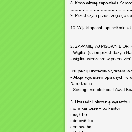
8. Kogo wizytę zapowiada Scroo
………………………………………
9. Przed czym przestrzega go du
………………………………………
10. W jaki sposób opuścił miesz
………………………………………
2. ZAPAMIĘTAJ PISOWNIĘ OR
- Wigilia- (dzień przed Bożym N
- wigilia- wieczerza w przeddzi
Uzupełnij lukoteksty wyrazem W/w
- Akcja wydarzeń opisany
Narodzenia.
- Scrooge nie obchodził świą
3. Uzasadnij pisownię wyrazów u
np. w kantorze – bo kantor
mógł- bo ………………………….
odmówił- bo …………………….
domów- bo ………………………