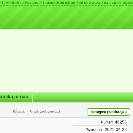
. w celach statystycznych i personalizacji reklam. Jeśli nie wyrażasz na to zgody, więcej i
ublikuj u nas
»
»
Edukacja
Terapia pedagogiczna
następna publikacja
46256
Numer:
2021-04-28
Przesłano: