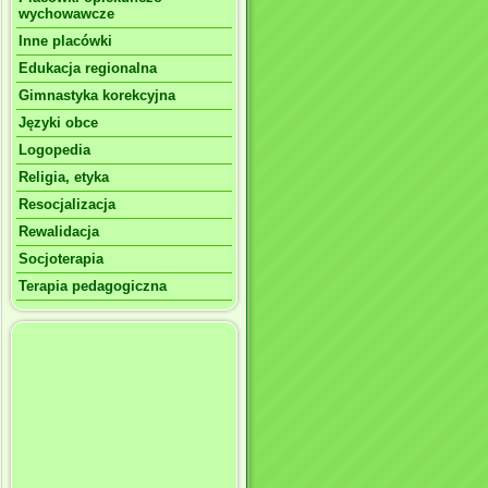
wychowawcze
Inne placówki
Edukacja regionalna
Gimnastyka korekcyjna
Języki obce
Logopedia
Religia, etyka
Resocjalizacja
Rewalidacja
Socjoterapia
Terapia pedagogiczna