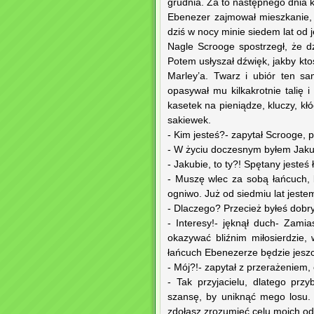
grudnia. Za to następnego dnia k
Ebenezer zajmował mieszkanie, 
dziś w nocy minie siedem lat od 
Nagle Scrooge spostrzegł, że 
Potem usłyszał dźwięk, jakby kto
Marley’a. Twarz i ubiór ten sa
opasywał mu kilkakrotnie talię
kasetek na pieniądze, kluczy, k
sakiewek.
- Kim jesteś?- zapytał Scrooge, 
- W życiu doczesnym byłem Jaku
- Jakubie, to ty?! Spętany jeste
- Muszę wlec za sobą łańcuch,
ogniwo. Już od siedmiu lat jeste
- Dlaczego? Przecież byłeś dobry
- Interesy!- jęknął duch- Zami
okazywać bliźnim miłosierdzie, 
łańcuch Ebenezerze będzie jeszc
- Mój?!- zapytał z przerażeniem, 
- Tak przyjacielu, dlatego prz
szansę, by uniknąć mego losu. 
zdołasz zrozumieć celu moich odw