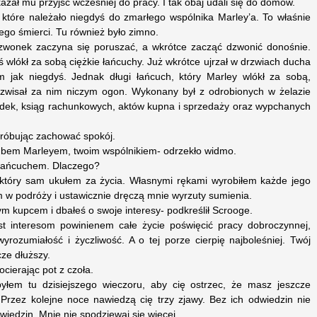
azał mu przyjść wcześniej do pracy. I tak obaj udali się do domów.
które należało niegdyś do zmarłego wspólnika Marley’a. To właśnie
jego śmierci. Tu również było zimno.
dzwonek zaczyna się poruszać, a wkrótce zacząć dzwonić donośnie.
ś wlókł za sobą ciężkie łańcuchy. Już wkrótce ujrzał w drzwiach ducha
m jak niegdyś. Jednak długi łańcuch, który Marley wlókł za sobą,
 i zwisał za nim niczym ogon. Wykonany był z odrobionych w żelazie
łódek, ksiąg rachunkowych, aktów kupna i sprzedaży oraz wypchanych
próbując zachować spokój.
bem Marleyem, twoim wspólnikiem- odrzekło widmo.
ś łańcuchem. Dlaczego?
 który sam ukułem za życia. Własnymi rękami wyrobiłem każde jego
m w podróży i ustawicznie dręczą mnie wyrzuty sumienia.
m kupcem i dbałeś o swoje interesy- podkreślił Scrooge.
ast interesom powinienem całe życie poświęcić pracy dobroczynnej,
wyrozumiałość i życzliwość. A o tej porze cierpię najboleśniej. Twój
ze dłuższy.
ocierając pot z czoła.
ybyłem tu dzisiejszego wieczoru, aby cię ostrzec, że masz jeszcze
Przez kolejne noce nawiedzą cię trzy zjawy. Bez ich odwiedzin nie
iedzin. Mnie nie spodziewaj się więcej.