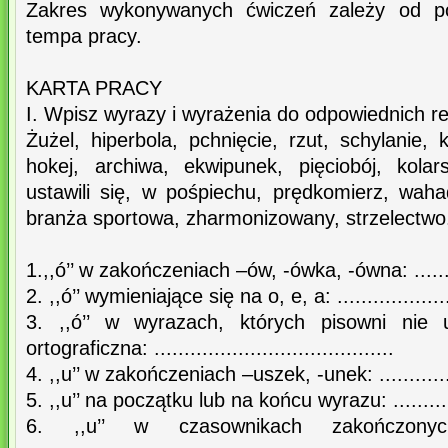
Zakres wykonywanych ćwiczeń zależy od po
tempa pracy.
KARTA PRACY
I. Wpisz wyrazy i wyrażenia do odpowiednich re
Żużel, hiperbola, pchnięcie, rzut, schylanie,
hokej, archiwa, ekwipunek, pięciobój, kola
ustawili się, w pośpiechu, prędkomierz, waha
branża sportowa, zharmonizowany, strzelectwo
1.,,ó’’ w zakończeniach –ów, -ówka, -ówna: ............
2. ,,ó’’ wymieniające się na o, e, a: .....................
3. ,,ó’’ w wyrazach, których pisowni nie 
ortograficzna: ........................................
4. ,,u’’ w zakończeniach –uszek, -unek: ................
5. ,,u’’ na początku lub na końcu wyrazu: ...............
6. ,,u’’ w czasownikach zakończony