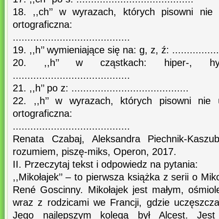
18. ,,ch’’ w wyrazach, których pisowni nie
ortograficzna:
........................................
19. ,,h’’ wymieniające się na: g, z, ź: ...................
20. ,,h’’ w cząstkach: hiper-, hyd
........................................
21. ,,h’’ po z: ........................................
22. ,,h’’ w wyrazach, których pisowni nie
ortograficzna:
........................................
Renata Czabaj, Aleksandra Piechnik-Kaszuba
rozumiem, piszę-miks, Operon, 2017.
II. Przeczytaj tekst i odpowiedz na pytania:
,,Mikołajek’’ – to pierwsza książka z serii o Mik
René Goscinny. Mikołajek jest małym, ośmio
wraz z rodzicami we Francji, gdzie uczęszcz
Jego najlepszym kolegą był Alcest. Jest