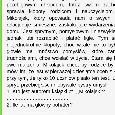
przebojowym chłopcem, toteż swoim zacho
sprawia kłopoty rodzicom i nauczycielom
Mikołajek, który opowiada nam o swych s
relacjonuje śmieszne, zaskakujące wydarzenia
domu. Jest sprytnym, pomysłowym i niezwykle
jednak lubi rozrabiać i płatać figle. Tym
niejednokrotnie kłopoty, choć wcale nie to b
głowie ma mnóstwo pomysłów, które zar
trudnościami, chce wcielać w życie. Stara się 
swe marzenia. Mikołajek chce, by rodzice byl
mówi im, że jest w pierwszej dziesiątce ocen z
przy tym, że tylko 10 uczniów pisało ten test.
spryt, przebiegłość i niebywale bystry umysł.
1. Kto jest autorem książki pt. ,,Mikołajek’’?
........................................
2. Ile lat ma główny bohater?
........................................