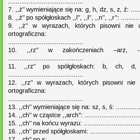
........................................
7. ,,ż’’ wymieniające się na: g, h, dz, s, z, ź: ..........
8. ,,ż’’ po spółgłoskach ,,l’’, ,,ł’’, ,,n’’, ,,r’’: ............
9. ,,ż’’ w wyrazach, których pisowni nie 
ortograficzna:
........................................
10. ,,rz’’ w zakończeniach –arz, -e
........................................
11. ,,rz’’ po spółgłoskach: b, ch, 
........................................
12. ,,rz’’ w wyrazach, których pisowni nie
ortograficzna:
........................................
13. ,,ch’’ wymieniające się na: sz, s, ś: .................
14. ,,ch’’ w cząstce ,,arch’’: ..............................
15. ,,ch’’ na końcu wyrazu: ...............................
16. ,,ch’’ przed spółgłoskami: ............................
17. ,,ch’’ po s: ........................................