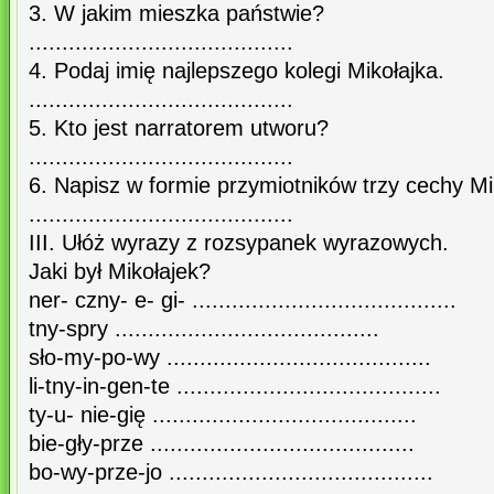
3. W jakim mieszka państwie?
........................................
4. Podaj imię najlepszego kolegi Mikołajka.
........................................
5. Kto jest narratorem utworu?
........................................
6. Napisz w formie przymiotników trzy cechy Mi
........................................
III. Ułóż wyrazy z rozsypanek wyrazowych.
Jaki był Mikołajek?
ner- czny- e- gi- ........................................
tny-spry ........................................
sło-my-po-wy ........................................
li-tny-in-gen-te ........................................
ty-u- nie-gię ........................................
bie-gły-prze ........................................
bo-wy-prze-jo ........................................