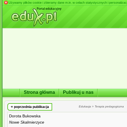
Używamy plików cookie i zbieramy dane m.in. w celach statystycznych i personalizacji 
Strona główna
Publikuj u nas
«
»
poprzednia publikacja
Edukacja
Terapia pedagogiczna
Dorota Bukowska
Nowe Skalmierzyce