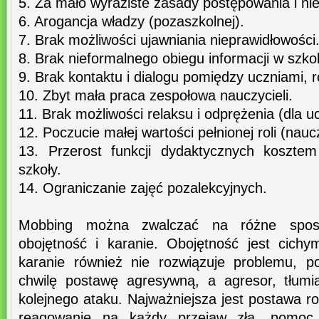
5. Za mało wyraziste zasady postępowania i niej
6. Arogancja władzy (pozaszkolnej).
7. Brak możliwości ujawniania nieprawidłowości
8. Brak nieformalnego obiegu informacji w szko
9. Brak kontaktu i dialogu pomiędzy uczniami, r
10. Zbyt mała praca zespołowa nauczycieli.
11. Brak możliwości relaksu i odprężenia (dla uc
12. Poczucie małej wartości pełnionej roli (naucz
13. Przerost funkcji dydaktycznych koszte
szkoły.
14. Ograniczanie zajęć pozalekcyjnych.
Mobbing można zwalczać na różne spos
obojętność i karanie. Obojętność jest cich
karanie również nie rozwiązuje problemu, 
chwilę postawę agresywną, a agresor, tłumi
kolejnego ataku. Najważniejsza jest postawa 
reagowanie na każdy przejaw zła, pomoc 