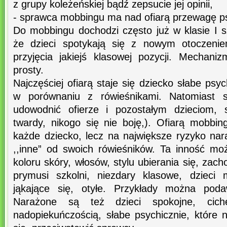
z grupy koleżeńskiej bądź zepsucie jej opinii,
- sprawca mobbingu ma nad ofiarą przewagę ps
Do mobbingu dochodzi często już w klasie I s
że dzieci spotykają się z nowym otoczeni
przyjęcia jakiejś klasowej pozycji. Mechan
prosty.
Najczęściej ofiarą staje się dziecko słabe psych
w porównaniu z rówieśnikami. Natomiast 
udowodnić ofierze i pozostałym dzieciom, 
twardy, nikogo się nie boję,). Ofiarą mobbi
każde dziecko, lecz na największe ryzyko nar
,,inne” od swoich rówieśników. Ta inność mo
koloru skóry, włosów, stylu ubierania się, zach
prymusi szkolni, niezdary klasowe, dzieci 
jąkające się, otyłe. Przykłady można pod
Narażone są też dzieci spokojne, ci
nadopiekuńczością, słabe psychicznie, które 