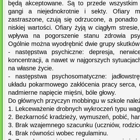
będą akceptowane. Są to przede wszystkim 
gangi a niejednokrotnie i sekty. Ofiary 
zastraszone, czują się odrzucone, a ponadt
niskiej wartości. Ofiary żyją w ciągłym stresie
wpływa na pogorszenie stanu zdrowia psyc
Ogólnie można wyodrębnić dwie grupy skutków
- następstwa psychiczne: depresja, nerwice
koncentracji, a nawet w najgorszych sytuacjac
na własne życie.
- następstwa psychosomatyczne: jadłowstrę
układu pokarmowego zakłócenia pracy serca, 
nadmierne napięcie mięśni, bóle głowy.
Do głównych przyczyn mobbingu w szkole nale
1. Lekceważenie drobnych wykroczeń typu waga
2. Bezkarność kradzieży, wymuszeń, pobić, han
3. Brak wzajemnego szacunku (uczniów, rodzicó
4. Brak równości wobec regulaminu.