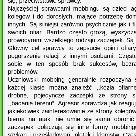
się, przeciwstawić sprawcy.
Najczęściej sprawcami mobbingu są dzieci 
kolegów i do dorosłych, mające potrzebę dom
innych. Są silniejsi zarówno psychicznie jak i
swoich ofiar. Bardzo często grożą, wyszydz
prowodyrami wszelkiego rodzaju zaczepek. Są to
Główny cel sprawcy to zepsucie opinii ofiary,
pogorszenie relacji z innymi osobami. Częs
sobie w ten sposób brak sukcesów, bezr
problemów.
Uczniowski mobbing generalnie rozpoczyna 
każdej klasie można znaleźć ,,kozła ofiar
drobne, pojedyncze zaczepki ze strony s
,,badanie terenu”. Agresor sprawdza jak reaguje
jakiekolwiek zainteresowanie ze strony kolegów z
bierna na ataki nie umie się sama obronić
zaczepek dołączają się inne formy mobbing
szykan i prześladowań, plotek i kłamstw. Częs