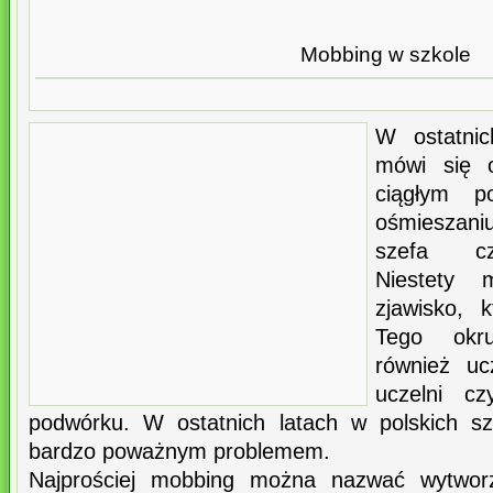
Mobbing w szkole
W ostatnic
mówi się 
ciągłym po
ośmieszan
szefa cz
Niestety 
zjawisko, 
Tego okru
również uc
uczelni c
podwórku. W ostatnich latach w polskich sz
bardzo poważnym problemem.
Najprościej mobbing można nazwać wytworz