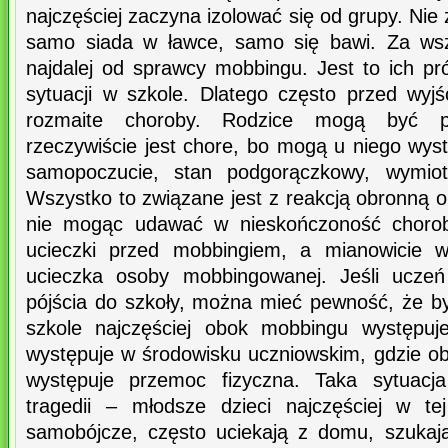
najczęściej zaczyna izolować się od grupy. Nie 
samo siada w ławce, samo się bawi. Za wsz
najdalej od sprawcy mobbingu. Jest to ich pr
sytuacji w szkole. Dlatego często przed wyj
rozmaite choroby. Rodzice mogą być pr
rzeczywiście jest chore, bo mogą u niego wystą
samopoczucie, stan podgorączkowy, wymioty
Wszystko to związane jest z reakcją obronną o
nie mogąc udawać w nieskończoność choroby
ucieczki przed mobbingiem, a mianowicie w
ucieczka osoby mobbingowanej. Jeśli uczeń
pójścia do szkoły, można mieć pewność, że b
szkole najczęściej obok mobbingu występuje
występuje w środowisku uczniowskim, gdzie o
występuje przemoc fizyczna. Taka sytuac
tragedii – młodsze dzieci najczęściej w te
samobójcze, często uciekają z domu, szukaj