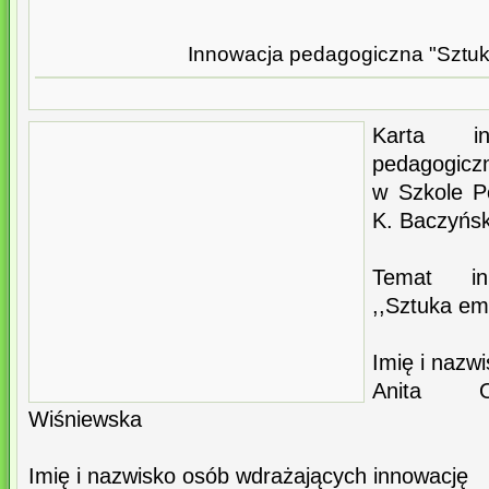
Innowacja pedagogiczna "Sztuka
Karta in
pedagogicz
w Szkole P
K. Baczyńs
Temat inn
,,Sztuka emo
Imię i nazw
Anita Or
Wiśniewska
Imię i nazwisko osób wdrażających innowację