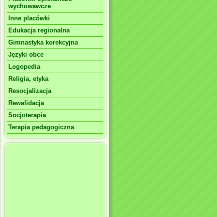
wychowawcze
Inne placówki
Edukacja regionalna
Gimnastyka korekcyjna
Języki obce
Logopedia
Religia, etyka
Resocjalizacja
Rewalidacja
Socjoterapia
Terapia pedagogiczna