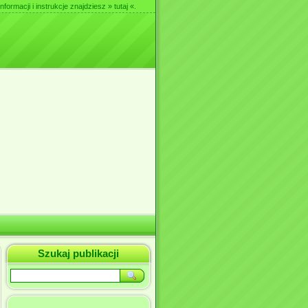
nformacji i instrukcje znajdziesz
» tutaj «
.
Szukaj publikacji