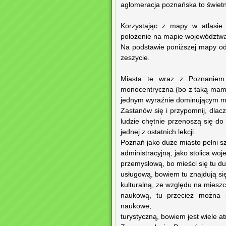
aglomeracja poznańska to świetn
Korzystając z mapy w atlasie 
położenie na mapie województwa i 
Na podstawie poniższej mapy odc
zeszycie.
Miasta te wraz z Poznaniem 
monocentryczna (bo z taką mamy 
jednym wyraźnie dominującym mia
Zastanów się i przypomnij, dlac
ludzie chętnie przenoszą się do
jednej z ostatnich lekcji.
Poznań jako duże miasto pełni sz
administracyjną, jako stolica wo
przemysłową, bo mieści się tu d
usługową, bowiem tu znajdują się
kulturalną, ze względu na mieszc
naukową, tu przecież można st
naukowe,
turystyczną, bowiem jest wiele atr