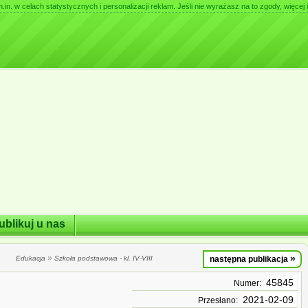
. w celach statystycznych i personalizacji reklam. Jeśli nie wyrażasz na to zgody, więcej i
ublikuj u nas
»
»
Edukacja
Szkoła podstawowa - kl. IV-VIII
następna publikacja
45845
Numer:
2021-02-09
Przesłano: