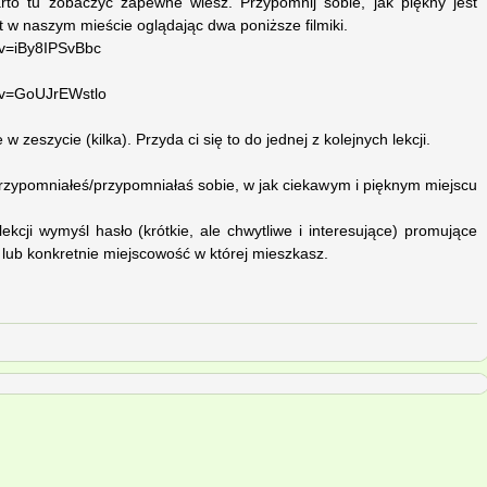
rto tu zobaczyć zapewne wiesz. Przypomnij sobie, jak piękny jest
st w naszym mieście oglądając dwa poniższe filmiki.
?v=iBy8IPSvBbc
?v=GoUJrEWstlo
 zeszycie (kilka). Przyda ci się to do jednej z kolejnych lekcji.
przypomniałeś/przypomniałaś sobie, w jak ciekawym i pięknym miejscu
ekcji wymyśl hasło (krótkie, ale chwytliwe i interesujące) promujące
ub konkretnie miejscowość w której mieszkasz.