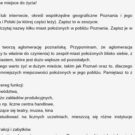
e miejsce do życia!
lub internecie, określ współrzędne geograficzne Poznania i jego
Polski (w której części leży). Zapisz to w zeszycie.
zytaj nazwy kilku miast położonych w pobliżu Poznania. Zapisz je w
tworzą aglomerację poznańską. Przypominam, że aglomeracja
tu właśnie do czynienia) to zespół miast położonych blisko siebie, z
stem, które jest dużo większe od pozostałych.
zego warto żyć w dużym mieście, takim jak Poznań oraz to, dlaczego
 mniejszych miejscowości położonych w jego pobliżu. Pamiętasz to z
ereg funkcji:
jewództwa,
użo zakładów produkcyjnych,
 np. liczne centra handlowe,
zące się teatry, muzea, kina
udiować na licznych uczelniach, mieszczą się różne instytucje
akcji i zabytków.