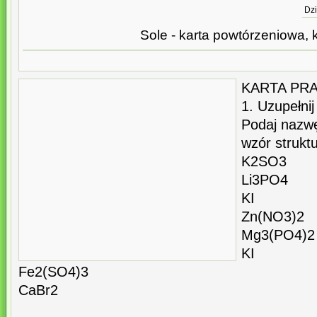
Dzi
Sole - karta powtórzeniowa, 
KARTA PRAC
1. Uzupełnij
Podaj nazwę
wzór struktu
K2SO3
Li3PO4
KI
Zn(NO3)2
Mg3(PO4)2
KI
Fe2(SO4)3
CaBr2