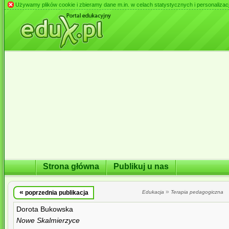
Używamy plików cookie i zbieramy dane m.in. w celach statystycznych i personalizacji 
Strona główna
Publikuj u nas
«
»
poprzednia publikacja
Edukacja
Terapia pedagogiczna
Dorota Bukowska
Nowe Skalmierzyce