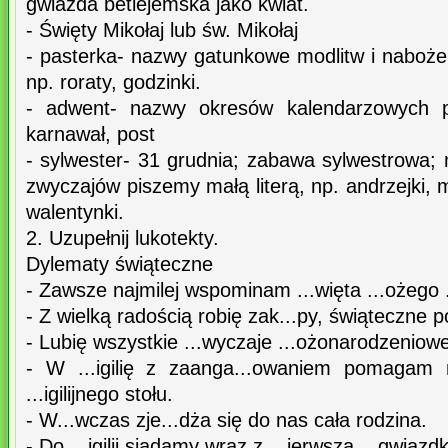
gwiazda betlejemska jako kwiat.
- Święty Mikołaj lub św. Mikołaj
- pasterka- nazwy gatunkowe modlitw i naboże
np. roraty, godzinki.
- adwent- nazwy okresów kalendarzowych pi
karnawał, post
- sylwester- 31 grudnia; zabawa sylwestrowa;
zwyczajów piszemy małą literą, np. andrzejki, m
walentynki.
2. Uzupełnij lukotekty.
Dylematy świąteczne
- Zawsze najmilej wspominam ...więta ...ożego 
- Z wielką radością robię zak...py, świąteczne po
- Lubię wszystkie ...wyczaje ...ożonarodzeniow
- W ...igilię z zaanga...owaniem pomagam 
...igilijnego stołu.
- W...wczas zje...dża się do nas cała rodzina.
- Do ...igilii siadamy wraz z ...ierwszą ...gwiazd