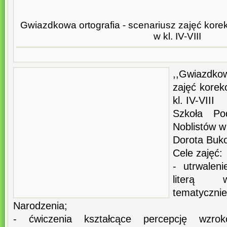
Gwiazdkowa ortografia - scenariusz zajęć kor
w kl. IV-VIII
,,Gwiazdkow
zajęć kore
kl. IV-VIII
Szkoła Po
Noblistów 
Dorota Buk
Cele zajęć:
- utrwalen
literą w
tematyczn
Narodzenia;
- ćwiczenia kształcące percepcję wzro