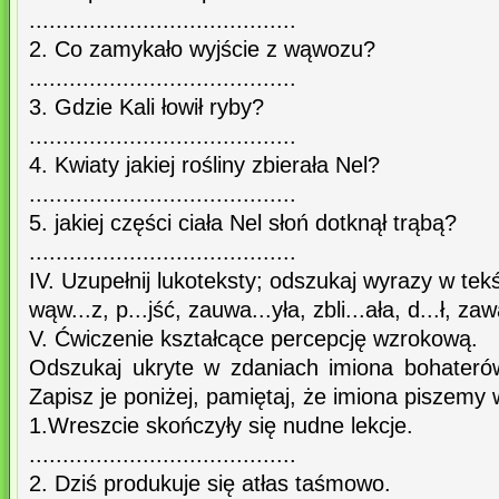
........................................
2. Co zamykało wyjście z wąwozu?
........................................
3. Gdzie Kali łowił ryby?
........................................
4. Kwiaty jakiej rośliny zbierała Nel?
........................................
5. jakiej części ciała Nel słoń dotknął trąbą?
........................................
IV. Uzupełnij lukoteksty; odszukaj wyrazy w te
wąw...z, p...jść, zauwa...yła, zbli...ała, d...ł, za
V. Ćwiczenie kształcące percepcję wzrokową.
Odszukaj ukryte w zdaniach imiona bohateró
Zapisz je poniżej, pamiętaj, że imiona piszemy wi
1.Wreszcie skończyły się nudne lekcje.
........................................
2. Dziś produkuje się atłas taśmowo.