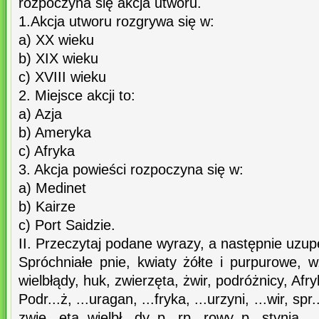
rozpoczyna się akcja utworu.
1.Akcja utworu rozgrywa się w:
a) XX wieku
b) XIX wieku
c) XVIII wieku
2. Miejsce akcji to:
a) Azja
b) Ameryka
c) Afryka
3. Akcja powieści rozpoczyna się w:
a) Medinet
b) Kairze
c) Port Saidzie.
II. Przeczytaj podane wyrazy, a następnie uzupe
Spróchniałe pnie, kwiaty żółte i purpurowe, 
wielbłądy, huk, zwierzęta, żwir, podróżnicy, Afr
Podr...ż, ...uragan, ...fryka, ...urzyni, ...wir, spr.
zwie...ęta, wielbł...dy, p...rp...rowy, p...stynia, ..