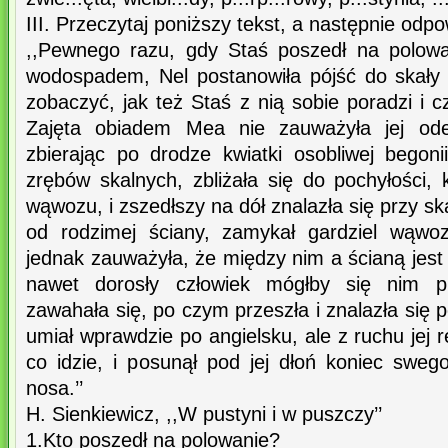
III. Przeczytaj poniższy tekst, a następnie odp
,,Pewnego razu, gdy Staś poszedł na polowan
wodospadem, Nel postanowiła pójść do skały
zobaczyć, jak też Staś z nią sobie poradzi i c
Zajęta obiadem Mea nie zauważyła jej odej
zbierając po drodze kwiatki osobliwej begoni
zrębów skalnych, zbliżała się do pochyłości, 
wąwozu, i zszedłszy na dół znalazła się przy sk
od rodzimej ściany, zamykał gardziel wąwoz
jednak zauważyła, że między nim a ścianą jest 
nawet dorosły człowiek mógłby się nim pr
zawahała się, po czym przeszła i znalazła się po
umiał wprawdzie po angielsku, ale z ruchu jej 
co idzie, i posunął pod jej dłoń koniec swe
nosa.’’
H. Sienkiewicz, ,,W pustyni i w puszczy’’
1.Kto poszedł na polowanie?