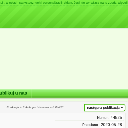
. w celach statystycznych i personalizacji reklam. Jeśli nie wyrażasz na to zgody, więcej i
ublikuj u nas
»
»
Edukacja
Szkoła podstawowa - kl. IV-VIII
następna publikacja
44525
Numer:
2020-05-28
Przesłano: