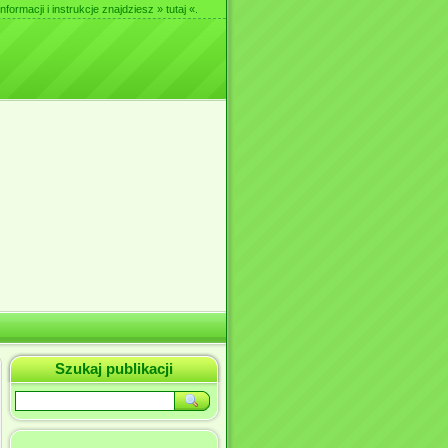
nformacji i instrukcje znajdziesz
» tutaj «
.
Szukaj publikacji