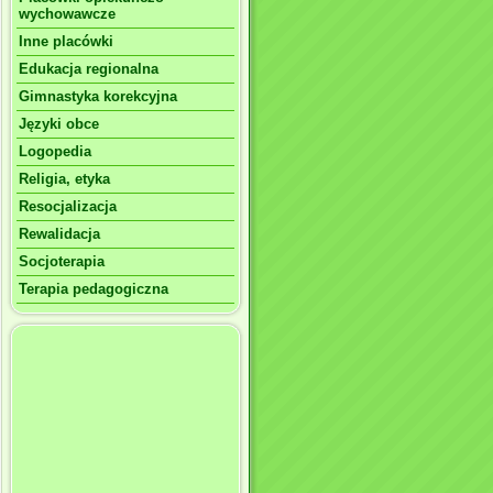
wychowawcze
Inne placówki
Edukacja regionalna
Gimnastyka korekcyjna
Języki obce
Logopedia
Religia, etyka
Resocjalizacja
Rewalidacja
Socjoterapia
Terapia pedagogiczna