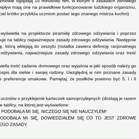
czniowie oglądają 15 minutowy film, w którym o zasadach zdrowego
 wpływ mają one na prawidłowe funkcjonowanie ludzkiego organizmu,
iel krótko przybliża uczniom postać tego znanego mistrza kuchni).
l wyświetla na projektorze piramidę zdrowego odżywiania i poprzez
uje na tablicy najważniejsze zasady zdrowego odżywiania. Następnie
, którą wklejają do zeszytu (notatka zawiera definicję racjonalnego
 odżywiania, najważniejsze zasady zdrowego odżywiania oraz treść
wietla treść zadania domowego oraz wyjaśnia w jaki sposób należy go
ospis dla siebie i swojej rodziny. Uwzględnij w nim poznane zasady
 preferencje smakowe. Pamiętaj, że posiłków powinno być 5: I i II
 uczniów o przyklejenie karteczek samoprzylepnych (dostają je razem
 tablicy, na której jest wyświetlone:
 NIE PODOBAŁA MI SIĘ. NICZEGO SIĘ NIE NAUCZYŁEM!
JA PODOBAŁA MI SIĘ. DOWIEDZIAŁEM SIĘ CO TO JEST ZDROWE
JEGO ZASADY.