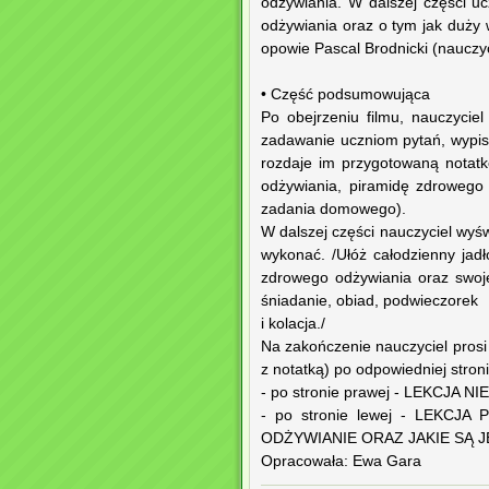
odżywiania. W dalszej części u
odżywiania oraz o tym jak duży
opowie Pascal Brodnicki (nauczyc
• Część podsumowująca
Po obejrzeniu filmu, nauczycie
zadawanie uczniom pytań, wypis
rozdaje im przygotowaną notatkę
odżywiania, piramidę zdrowego
zadania domowego).
W dalszej części nauczyciel wyś
wykonać. /Ułóż całodzienny jadł
zdrowego odżywiania oraz swoje
śniadanie, obiad, podwieczorek
i kolacja./
Na zakończenie nauczyciel prosi
z notatką) po odpowiedniej stronie
- po stronie prawej - LEKCJA
- po stronie lewej - LEKC
ODŻYWIANIE ORAZ JAKIE SĄ 
Opracowała: Ewa Gara