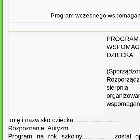
Program wczesnego wspomagani
PROGR
WSPOMA
DZIECKA
(Sporząd
Rozporzą
sierpni
organiz
wspomagani
Imię i nazwisko dziecka.........................
Rozpoznanie: Autyzm
Program na rok szkolny............... zosta