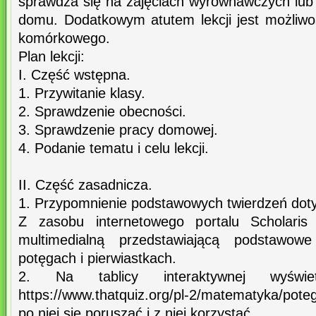
sprawdza się na zajęciach wyrównawczych lub
domu. Dodatkowym atutem lekcji jest możliwoś
komórkowego.
Plan lekcji:
I. Część wstępna.
1. Przywitanie klasy.
2. Sprawdzenie obecności.
3. Sprawdzenie pracy domowej.
4. Podanie tematu i celu lekcji.
II. Część zasadnicza.
1. Przypomnienie podstawowych twierdzeń dot
Z zasobu internetowego portalu Scholaris 
multimedialną przedstawiającą podstawow
potęgach i pierwiastkach.
2. Na tablicy interaktywnej wyświ
https://www.thatquiz.org/pl-2/matematyka/pote
po niej się poruszać i z niej korzystać.