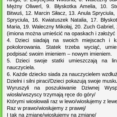
Mężny Oliwerl, 9. Błyskotka Amelia, 10. S
Bitwuś, 12. Marcin Siłacz, 13. Anula Spryciula,
Spryciula, 16. Kwiatuszek Natalia, 17. Błysk
Maria, 19. Waleczny Mikołaj, 20. Zuch Gabriel, 
(imiona można umieścić na opaskach i założyć
4. Dzieci siadają na swoich miejscach i k
pokolorowania. Statek trzeba wyciąć, umi
podpisać swoim imieniem – nowym imieniem.
5. Dzieci swoje statki umieszczają na lin
nauczyciela.
6. Każde dziecko siada za nauczycielem wzdłuż 
Dzielni i silni piraci/Dzieci pokazują swoje musku
Wyruszyli na poszukiwanie Dziwnej Wys
wiosła/wszyscy trzymają ręce do góry/
Którymi wiosłowali raz w lewo/wiosłujemy z lewe
Raz w prawo/wiosłujemy z prawej/
I tak na zmianę/wiosłujemy na zmianę/