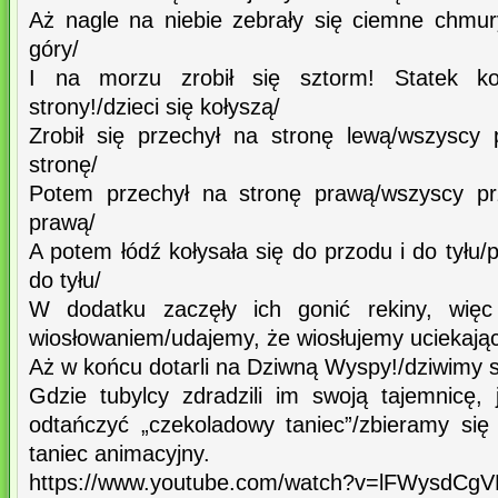
Aż nagle na niebie zebrały się ciemne chmu
góry/
I na morzu zrobił się sztorm! Statek ko
strony!/dzieci się kołyszą/
Zrobił się przechył na stronę lewą/wszyscy
stronę/
Potem przechył na stronę prawą/wszyscy pr
prawą/
A potem łódź kołysała się do przodu i do tyłu/
do tyłu/
W dodatku zaczęły ich gonić rekiny, więc 
wiosłowaniem/udajemy, że wiosłujemy uciekając
Aż w końcu dotarli na Dziwną Wyspy!/dziwimy si
Gdzie tubylcy zdradzili im swoją tajemnicę, 
odtańczyć „czekoladowy taniec”/zbieramy się
taniec animacyjny.
https://www.youtube.com/watch?v=lFWysdCg