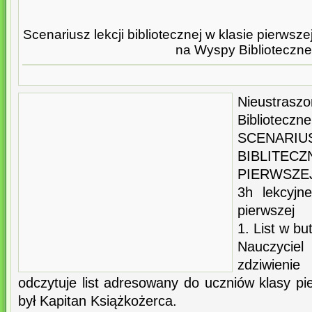
Scenariusz lekcji bibliotecznej w klasie pierws
na Wyspy Biblioteczne
Nieustras
Biblioteczne
SCENA
BIBLIT
PIERWSZE
3h lekcyjn
pierwszej
1. List w bu
Nauczycie
zdziwien
odczytuje list adresowany do uczniów klasy p
był Kapitan Książkożerca.