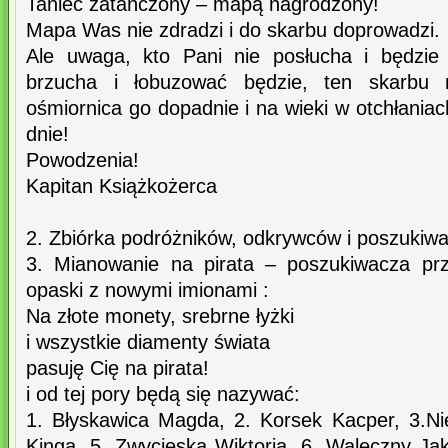
Taniec zatańczony – mapą nagrodzony!
Mapa Was nie zdradzi i do skarbu doprowadzi.
Ale uwaga, kto Pani nie posłucha i będzie
brzucha i łobuzować będzie, ten skarbu ni
ośmiornica go dopadnie i na wieki w otchłania
dnie!
Powodzenia!
Kapitan Książkożerca
2. Zbiórka podróżników, odkrywców i poszukiw
3. Mianowanie na pirata – poszukiwacza prz
opaski z nowymi imionami :
Na złote monety, srebrne łyżki
i wszystkie diamenty świata
pasuję Cię na pirata!
i od tej pory będą się nazywać:
1. Błyskawica Magda, 2. Korsek Kacper, 3.Nie
Kinga, 5. Zwycięska Wiktoria, 6. Waleczny Jak