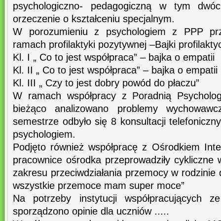
psychologiczno- pedagogiczną w tym dwóch 
orzeczenie o kształceniu specjalnym.
W porozumieniu z psychologiem z PPP prz
ramach profilaktyki pozytywnej –Bajki profilakt
Kl. I „ Co to jest współpraca” – bajka o empatii
Kl. II „ Co to jest współpraca” – bajka o empatii
Kl. III „ Czy to jest dobry powód do płaczu”
W ramach współpracy z Poradnią Psycholog
bieżąco analizowano problemy wychowawc
semestrze odbyło się 8 konsultacji telefoniczn
psychologiem.
Podjęto również współpracę z Ośrodkiem Inte
pracownice ośrodka przeprowadziły cykliczne w
zakresu przeciwdziałania przemocy w rodzinie dl
wszystkie przemoce mam super moce”
Na potrzeby instytucji współpracujących z
sporządzono opinie dla uczniów .....