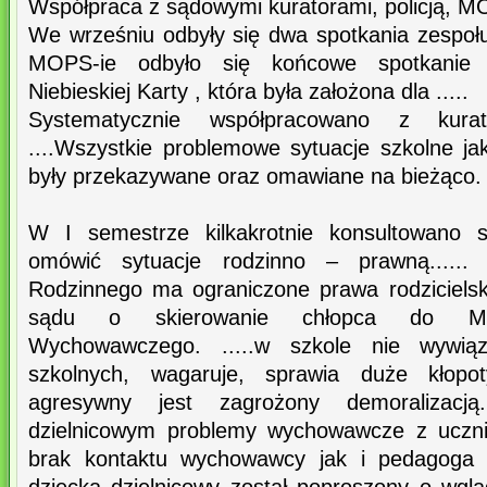
Współpraca z sądowymi kuratorami, policją, 
We wrześniu odbyły się dwa spotkania zespołu
MOPS-ie odbyło się końcowe spotkanie 
Niebieskiej Karty , która była założona dla .....
Systematycznie współpracowano z kur
....Wszystkie problemowe sytuacje szkolne jak
były przekazywane oraz omawiane na bieżąco.
W I semestrze kilkakrotnie konsultowano s
omówić sytuacje rodzinno – prawną.....
Rodzinnego ma ograniczone prawa rodziciels
sądu o skierowanie chłopca do Mło
Wychowawczego. .....w szkole nie wywią
szkolnych, wagaruje, sprawia duże kłop
agresywny jest zagrożony demoralizac
dzielnicowym problemy wychowawcze z uczni
brak kontaktu wychowawcy jak i pedagoga 