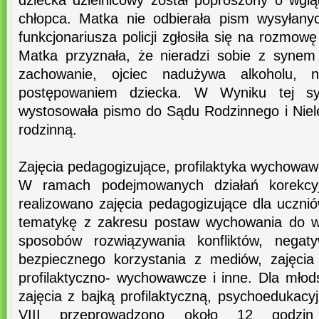
dziecka dzielnicowy został poproszony o wgl
chłopca. Matka nie odbierała pism wysyłany
funkcjonariusza policji zgłosiła się na rozmo
Matka przyznała, że nieradzi sobie z syne
zachowanie, ojciec nadużywa alkoholu, n
postępowaniem dziecka. W Wyniku tej syt
wystosowała pismo do Sądu Rodzinnego i Niele
rodzinną.
Zajęcia pedagogizujące, profilaktyka wychowa
W ramach podejmowanych działań korekcy
realizowano zajęcia pedagogizujące dla uczni
tematykę z zakresu postaw wychowania do wa
sposobów rozwiązywania konfliktów, nega
bezpiecznego korzystania z mediów, zajęcia 
profilaktyczno- wychowawcze i inne. Dla młod
zajęcia z bajką profilaktyczną, psychoedukac
VIII przeprowadzono około 12 godzin