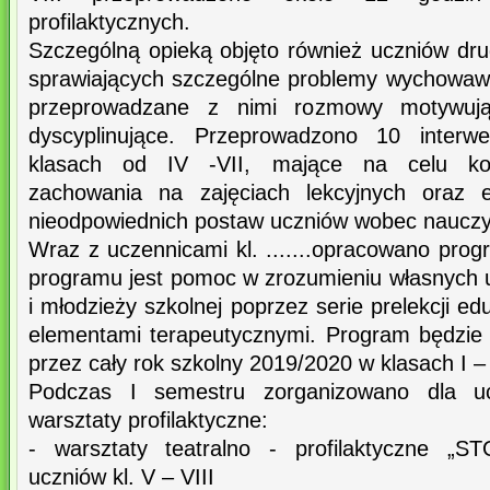
profilaktycznych.
Szczególną opieką objęto również uczniów dr
sprawiających szczególne problemy wychowaw
przeprowadzane z nimi rozmowy motywują
dyscyplinujące. Przeprowadzono 10 interwe
klasach od IV -VII, mające na celu ko
zachowania na zajęciach lekcyjnych oraz e
nieodpowiednich postaw uczniów wobec nauczyc
Wraz z uczennicami kl. .......opracowano prog
programu jest pomoc w zrozumieniu własnych u
i młodzieży szkolnej poprzez serie prelekcji e
elementami terapeutycznymi. Program będzie
przez cały rok szkolny 2019/2020 w klasach I – 
Podczas I semestru zorganizowano dla uc
warsztaty profilaktyczne:
- warsztaty teatralno - profilaktyczne 
uczniów kl. V – VIII