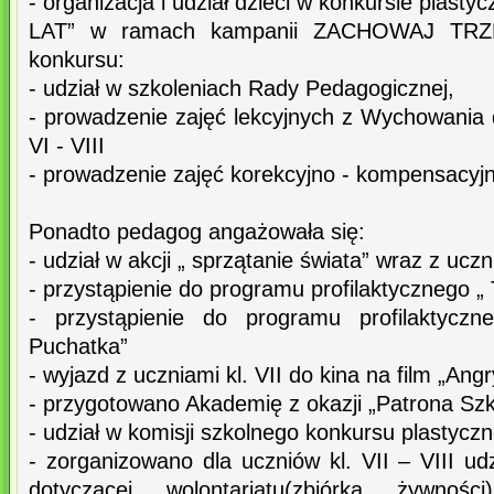
- organizacja i udział dzieci w konkursie plasty
LAT” w ramach kampanii ZACHOWAJ TRZ
konkursu:
- udział w szkoleniach Rady Pedagogicznej,
- prowadzenie zajęć lekcyjnych z Wychowania 
VI - VIII
- prowadzenie zajęć korekcyjno - kompensacyj
Ponadto pedagog angażowała się:
- udział w akcji „ sprzątanie świata” wraz z uczni
- przystąpienie do programu profilaktycznego „
- przystąpienie do programu profilaktyczn
Puchatka”
- wyjazd z uczniami kl. VII do kina na film „Ang
- przygotowano Akademię z okazji „Patrona Szk
- udział w komisji szkolnego konkursu plastyczn
- zorganizowano dla uczniów kl. VII – VIII udz
dotyczącej wolontariatu(zbiórka żywno