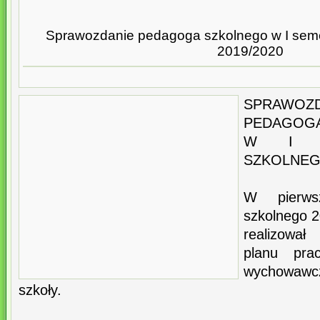
Sprawozdanie pedagoga szkolnego w I seme
2019/2020
SPRAWO
PEDAGOG
W I S
SZKOLNEGO
W pierws
szkolnego 
realizowa
planu pra
wychowawc
szkoły.