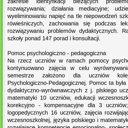
zakresie identyfikacji bieżących probl
rozwiązywania; działania mediacyjne; udz
wyeliminowaniu napięć na tle niepowodzeń szk
rówieśniczych, zachowania się podczas le
rozwiązywaniu problemów dydaktycznych. R
szkoły ponad 147 porad i konsultacji.
Pomoc psychologiczno - pedagogiczna
Na rzecz uczniów w ramach pomocy psychol
kontynuowano zajęcia w celu wyrównywan
semestrze założono dla uczniów kol
Psychologiczno-Pedagogicznej. Pomoc ta była 
dydaktyczno-wyrównawczych z j. plskiego ucz
matematyki 10 uczniów, edukacji wczesnoszk
korekcyjno - kompensacyjne dla 3 uczniów; 
logopedycznych 16 uczniów, zajęcia rozwijają
wczesnoszkolnej, języka polskiego i matematyk
rozwijające kompetencje emocjonalno- społec