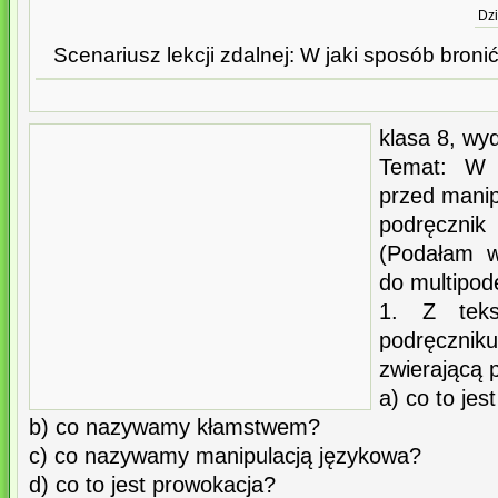
Dzi
Scenariusz lekcji zdalnej: W jaki sposób broni
klasa 8, wy
Temat: W 
przed manip
podręczn
(Podałam w
do multipod
1. Z tek
podręczniku
zwierającą 
a) co to je
b) co nazywamy kłamstwem?
c) co nazywamy manipulacją językowa?
d) co to jest prowokacja?