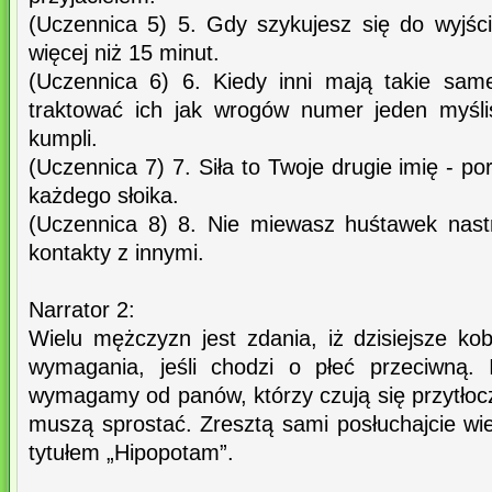
(Uczennica 5) 5. Gdy szykujesz się do wyjści
więcej niż 15 minut.
(Uczennica 6) 6. Kiedy inni mają takie sam
traktować ich jak wrogów numer jeden myśli
kumpli.
(Uczennica 7) 7. Siła to Twoje drugie imię - p
każdego słoika.
(Uczennica 8) 8. Nie miewasz huśtawek nastr
kontakty z innymi.
Narrator 2:
Wielu mężczyzn jest zdania, iż dzisiejsze kob
wymagania, jeśli chodzi o płeć przeciwną.
wymagamy od panów, którzy czują się przytłocz
muszą sprostać. Zresztą sami posłuchajcie w
tytułem „Hipopotam”.