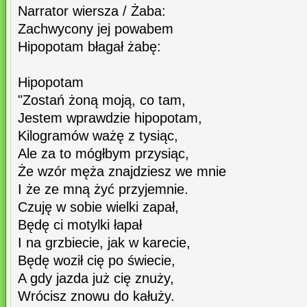
Narrator wiersza / Żaba:
Zachwycony jej powabem
Hipopotam błagał żabę:
Hipopotam
"Zostań żoną moją, co tam,
Jestem wprawdzie hipopotam,
Kilogramów ważę z tysiąc,
Ale za to mógłbym przysiąc,
Że wzór męża znajdziesz we mnie
I że ze mną żyć przyjemnie.
Czuję w sobie wielki zapał,
Będę ci motylki łapał
I na grzbiecie, jak w karecie,
Będę woził cię po świecie,
A gdy jazda już cię znuży,
Wrócisz znowu do kałuży.