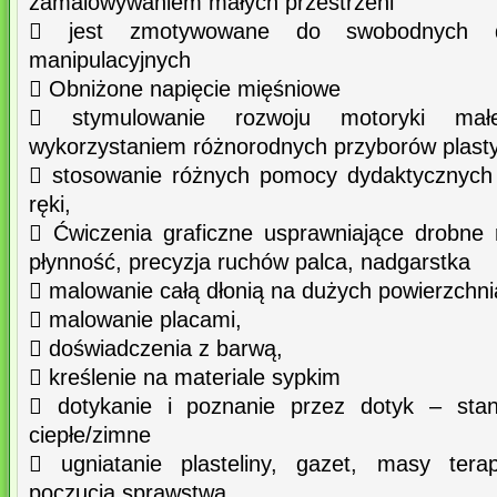
zamalowywaniem małych przestrzeni
 jest zmotywowane do swobodnych dz
manipulacyjnych
 Obniżone napięcie mięśniowe
 stymulowanie rozwoju motoryki mał
wykorzystaniem różnorodnych przyborów plast
 stosowanie różnych pomocy dydaktycznych 
ręki,
 Ćwiczenia graficzne usprawniające drobne r
płynność, precyzja ruchów palca, nadgarstka
 malowanie całą dłonią na dużych powierzchni
 malowanie placami,
 doświadczenia z barwą,
 kreślenie na materiale sypkim
 dotykanie i poznanie przez dotyk – stan
ciepłe/zimne
 ugniatanie plasteliny, gazet, masy tera
poczucia sprawstwa,