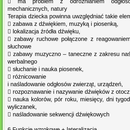
 ma problem z odróżnianiem odgłosó
mechanicznych, natury
Terapia dziecka powinna uwzględniać takie elem
 zabawa z dźwiękiem, muzyką i piosenką,
 lokalizacja źródła dźwięku,
 zabawy ruchowe połączone z reagowaniem
słuchowe
 zabawy muzyczno – taneczne z zakresu naś
werbalnego
 słuchanie i nauka piosenek,
 różnicowanie
i naśladowanie odgłosów zwierząt, urządzeń,
 rozpoznawanie i nazywanie dźwięków z otocz
 nauka kolorów, pór roku, miesięcy, dni tygo
wyliczanek,
 naśladowanie sekwencji dźwiękowych
6 Funkcje wzrokowe + lateralizacja