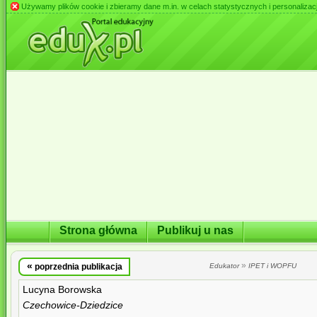
Używamy plików cookie i zbieramy dane m.in. w celach statystycznych i personalizacji 
Strona główna
Publikuj u nas
«
»
poprzednia publikacja
Edukator
IPET i WOPFU
Lucyna Borowska
Czechowice-Dziedzice