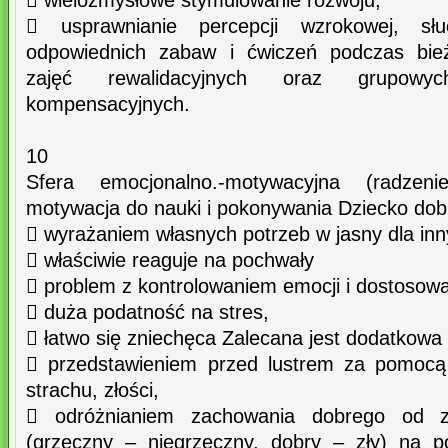
 wielozmysłowe stymulowanie rozwoju,
 usprawnianie percepcji wzrokowej, sł
odpowiednich zabaw i ćwiczeń podczas bież
zajęć rewalidacyjnych oraz grupowyc
kompensacyjnych.
10
Sfera emocjonalno.-motywacyjna (radze
motywacja do nauki i pokonywania Dziecko dobr
 wyrażaniem własnych potrzeb w jasny dla in
 właściwie reaguje na pochwały
 problem z kontrolowaniem emocji i dostosowan
 duża podatność na stres,
 łatwo się zniechęca Zalecana jest dodatkowa
 przedstawieniem przed lustrem za pomocą 
strachu, złości,
 odróżnianiem zachowania dobrego od 
(grzeczny – niegrzeczny, dobry – zły) na p