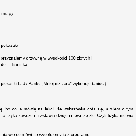
 i mapy
i pokazała.
ii przyznajemy grzywnę w wysokości 100 złotych i
do.... Barlinka.
piosenki Lady Panku „Mniej niż zero” wykonuje taniec.)
kę, bo co ja mówię na lekcji, że wskazówka cofa się, a wiem o tym
to fizyka zawsze mi wstawia dwóje i mówi, że źle. Czyli fizyka nie wie
ka nie wie co mówi, to wycofujemy ją z programu.