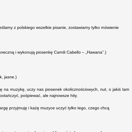
eślamy z polskiego wszelkie pisanie, zostawiamy tylko mówienie
neczną i wykonują piosenkę Camili Cabello – „Hawana”.)
, jasne.)
ę na muzykę, uczy nas piosenek okolicznościowych, nut, o jakiś tam
potańczyć, pośpiewać, ale najnowsze hity.
skargę przyjmuję i każę muzyce uczyć tylko tego, czego chcą