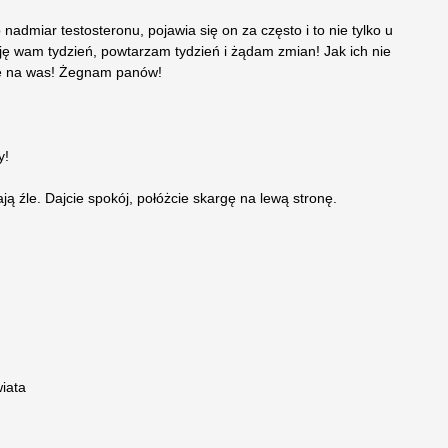
dmiar testosteronu, pojawia się on za często i to nie tylko u
ję wam tydzień, powtarzam tydzień i żądam zmian! Jak ich nie
gę na was! Żegnam panów!
y!
ają źle. Dajcie spokój, połóżcie skargę na lewą stronę.
iata