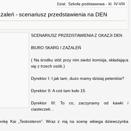
Szkoła podstawowa - kl. IV-VIII
Dział:
ażaleń - scenariusz przedstawienia na DEN
SCENARIUSZ PRZEDSTAWIENIA Z OKAZJI DEN
BIURO SKARG I ZAŻALEŃ
( Na środku stół; przy nim siedzi komisja, składająca
się z trzech osób.)
Dyrektor I: I jak tam, dużo mamy dzisiaj petentów?
Dyrektor II: A coś tam koło 15.
Dyrektor III: To co, zaczynamy od kawki i
ciasteczek...
enkę Kai „Testosteron”. Wraz z nią na scenę wbiega dziewczynka
)