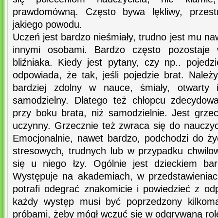
prawdomówną. Często bywa lękliwy, przes
jakiego powodu.
Uczeń jest bardzo nieśmiały, trudno jest mu na
innymi osobami. Bardzo często pozostaje 
bliźniaka. Kiedy jest pytany, czy np.. pojed
odpowiada, że tak, jeśli pojedzie brat. Należ
bardziej zdolny w nauce, śmiały, otwarty 
samodzielny. Dlatego też chłopcu zdecydowa
przy boku brata, niż samodzielnie. Jest grze
uczynny. Grzecznie też zwraca się do nauczyci
Emocjonalnie, nawet bardzo, podchodzi do ży
stresowych, trudnych lub w przypadku chwilow
się u niego łzy. Ogólnie jest dzieckiem ba
Występuje na akademiach, w przedstawieniac
potrafi odegrać znakomicie i powiedzieć z od
każdy występ musi być poprzedzony kilkoma
próbami, żeby mógł wczuć się w odgrywaną rol