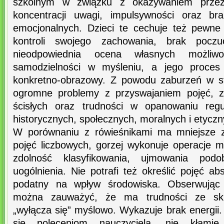
szkolnym w związku z okazywaniem przez 
koncentracji uwagi, impulsywności oraz br
emocjonalnych. Dzieci te cechuje też pewne
kontroli swojego zachowania, brak poczuc
nieodpowiednia ocena własnych możliwo
samodzielności w myśleniu, a jego proces
konkretno-obrazowy. Z powodu zaburzeń w s
ogromne problemy z przyswajaniem pojęć, z
ścisłych oraz trudności w opanowaniu regu
historycznych, społecznych, moralnych i etyczn
W porównaniu z rówieśnikami ma mniejsze z
pojęć liczbowych, gorzej wykonuje operacje
zdolność klasyfikowania, ujmowania podo
uogólnienia. Nie potrafi też określić pojęć ab
podatny na wpływ środowiska. Obserwując d
można zauważyć, że ma trudności ze sku
„wyłącza się” myślowo. Wykazuje brak energii
się poleceniom nauczyciela, nie kłamie