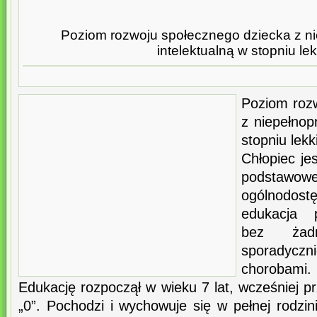
Poziom rozwoju społecznego dziecka z n
intelektualną w stopniu le
Poziom roz
z niepełnop
stopniu lek
Chłopiec je
podsta
ogólnodos
edukacja p
bez żad
sporadyc
chorobami. 
Edukację rozpoczął w wieku 7 lat, wcześniej pr
„0”. Pochodzi i wychowuje się w pełnej rodzi