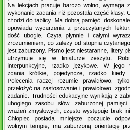
Na lekcjach pracuje bardzo wolno, wymaga z
wykonanie zadania niż pozostała część klasy. 
chodzi do tablicy. Ma dobrą pamięć, doskonale 
opowiada wydarzenia z przeczytanych lektu
dość ubogie. Czyta płynnie i całymi wyraz
zrozumieniem, co zależy od stopnia czytanego
jest zaburzony. Pismo jest niestaranne, litery p
utrzymuje się w liniaturze zeszytu. Robi
interpunkcyjne, rzadko językowe. W jego 
zdania krótkie, pojedyncze, rzadko kiedy 
Polecenia raczej rozumie prawidłowo, tylk
przełożyć na zastosowanie i prawidłowo, zgod
zadanie. Trudności edukacyjne wynikają z zab
ubogiego zasobu słów, zaburzonej pamięci l
wrażeń zmysłowych, często występuje brak ini
Chłopiec posiada mniejsze poczucie odpowi
wolnym tempie, ma zaburzoną orientację prz