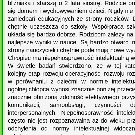
bliźniaka i starszą o 2 lata siostrę. Rodzice 
się domem i wychowywaniem dzieci. Nigdy nie 
zaniedbań edukacyjnych ze strony rodziców. D
chętnie uczęszcza do szkoły. Współpraca s
układa się bardzo dobrze. Rodzicom zależy na 
najlepsze wyniki w nauce. Są bardzo otwarci 
strony nauczycieli i chętnie podejmują nowe wy
Chłopiec ma niepełnosprawność intelektualną w
W świetle badań stwierdzono, że w tej kateg
kolejny etap rozwoju operacyjności rozwoju ro
w porównaniu z dziećmi w normie intelektual
ogólnej chłopca wynosi znacznie poniżej przeci
znacznie obniżoną zdolność efektywnego przys
komunikacji, samoobsługi, czynności d
interpersonalnych. Niepełnosprawność intele
często nie jest rozpoznawalna aż do wieku pr
odchylenia od normy intelektualnej widoc