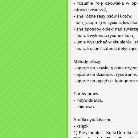
- rozumie rolę człowieka w op
zdrowie zwierząt,
- zna różne rasy psów i kotów,
- wie, jaką rolę w życiu człowiek
- zna sposoby opieki nad zwier
- potrafi wykonać rysunek kota,
- umie wysłuchać w skupieniu i 
- potrafi ocenić zdania dotycząc
Metody pracy:
- oparte na słowie: głośne czyta
- oparte na działaniu: rysowanie,
- oparte na oglądzie: kategoryzacj
Formy pracy:
- indywidualna,
- zbiorowa.
Środki dydaktyczne:
- książki:
1) Krzyżanek J.: Kotki Dorotki: 