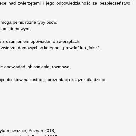
iece nad zwierzętami i jego odpowiedzialność za bezpieczeństwo i
a mogą pełnić różne typy psów,
zętami domowymi,
ze zrozumieniem opowiadań o zwierzętach,
e zwierząt domowych w kategorii „prawda” lub „fałsz”.
nie opowiadań, objaśnienia, rozmowa,
a obiektów na ilustracji, prezentacja książek dla dzieci.
czytam uważnie, Poznań 2018,