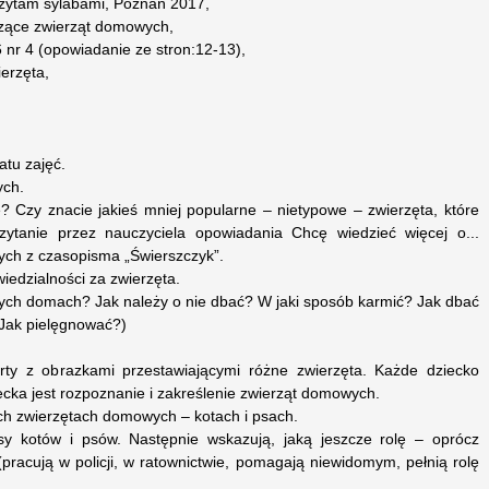
 czytam sylabami, Poznań 2017,
yczące zwierząt domowych,
 nr 4 (opowiadanie ze stron:12-13),
ierzęta,
atu zajęć.
ych.
? Czy znacie jakieś mniej popularne – nietypowe – zwierzęta, które
tanie przez nauczyciela opowiadania Chcę wiedzieć więcej o...
ch z czasopisma „Świerszczyk”.
edzialności za zwierzęta.
zych domach? Jak należy o nie dbać? W jaki sposób karmić? Jak dbać
 Jak pielęgnować?)
arty z obrazkami przestawiającymi różne zwierzęta. Każde dziecko
ecka jest rozpoznanie i zakreślenie zwierząt domowych.
ch zwierzętach domowych – kotach i psach.
sy kotów i psów. Następnie wskazują, jaką jeszcze rolę – oprócz
(pracują w policji, w ratownictwie, pomagają niewidomym, pełnią rolę