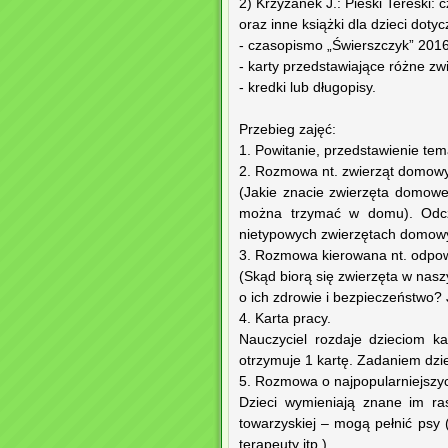
2) Krzyżanek J.: Pieski Tereski:
oraz inne książki dla dzieci dot
- czasopismo „Świerszczyk” 2016
- karty przedstawiające różne zw
- kredki lub długopisy.
Przebieg zajęć:
1. Powitanie, przedstawienie tem
2. Rozmowa nt. zwierząt domow
(Jakie znacie zwierzęta domowe
można trzymać w domu). Odczy
nietypowych zwierzętach domowy
3. Rozmowa kierowana nt. odpowi
(Skąd biorą się zwierzęta w nas
o ich zdrowie i bezpieczeństwo?
4. Karta pracy.
Nauczyciel rozdaje dzieciom k
otrzymuje 1 kartę. Zadaniem dzi
5. Rozmowa o najpopularniejszy
Dzieci wymieniają znane im ra
towarzyskiej – mogą pełnić psy 
terapeuty itp.)