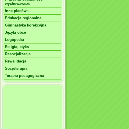
wychowawcze
Inne placówki
Edukacja regionalna
Gimnastyka korekcyjna
Języki obce
Logopedia
Religia, etyka
Resocjalizacja
Rewalidacja
Socjoterapia
Terapia pedagogiczna