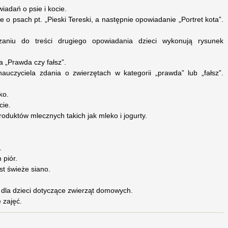
iadań o psie i kocie.
 o psach pt. „Pieski Tereski, a następnie opowiadanie „Portret kota”.
aniu do treści drugiego opowiadania dzieci wykonują rysunek
 „Prawda czy fałsz”.
nauczyciela zdania o zwierzętach w kategorii „prawda” lub „fałsz”.
ko.
cie.
roduktów mlecznych takich jak mleko i jogurty.
.
 piór.
st świeże siano.
 dla dzieci dotyczące zwierząt domowych.
 zajęć.