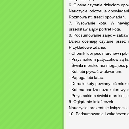
6. Głośne czytanie dzieciom opow
Nauczyciel odczytuje opowiadanie
Rozmowa nt. treści opowiadań.
7. Rysowanie kota. W nawiąz
przedstawiający portret kota.
8. Podsumowanie zajęć – zabawa
Dzieci oceniają czytane przez 
Przykładowe zdania:
- Chomik lubi jeść marchew i jabł
- Przysmakiem patyczaków są liś
- Świnki morskie nie mogą jeść p
- Kot lubi pływać w akwarium.
- Papuga lubi latać.
- Dorosłe koty powinny pić mleko
- Kot ma bardzo dużo kolorowych
- Przysmakiem świnki morskiej je
9. Oglądanie książeczek.
Nauczyciel prezentuje książeczki
10. Podsumowanie i zakończenie