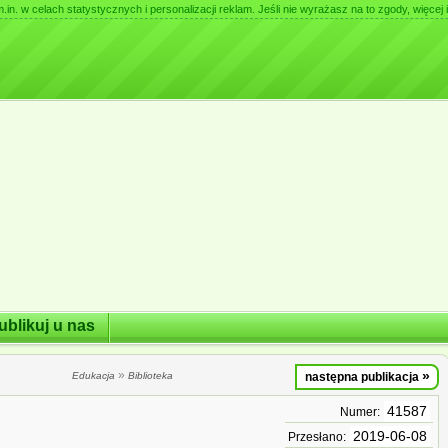
. w celach statystycznych i personalizacji reklam. Jeśli nie wyrażasz na to zgody, więcej i
ublikuj u nas
»
»
Edukacja
Biblioteka
następna publikacja
41587
Numer:
2019-06-08
Przesłano: