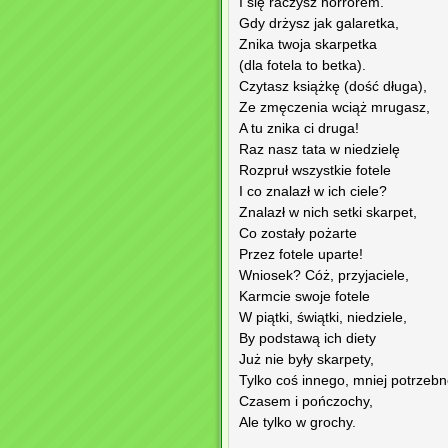
I się raczysz horrorem.
Gdy drżysz jak galaretka,
Znika twoja skarpetka
(dla fotela to betka).
Czytasz książkę (dość długa),
Ze zmęczenia wciąż mrugasz,
A tu znika ci druga!
Raz nasz tata w niedzielę
Rozpruł wszystkie fotele
I co znalazł w ich ciele?
Znalazł w nich setki skarpet,
Co zostały pożarte
Przez fotele uparte!
Wniosek? Cóż, przyjaciele,
Karmcie swoje fotele
W piątki, świątki, niedziele,
By podstawą ich diety
Już nie były skarpety,
Tylko coś innego, mniej potrzebn
Czasem i pończochy,
Ale tylko w grochy.