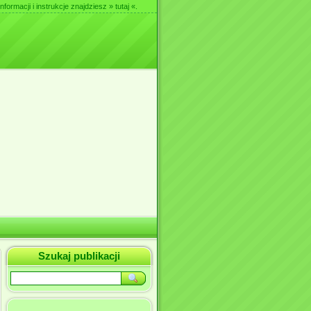
nformacji i instrukcje znajdziesz
» tutaj «
.
Szukaj publikacji