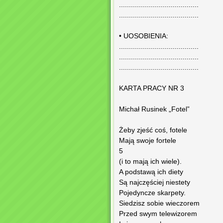
........................................
........................................
• UOSOBIENIA:
........................................
........................................
........................................
KARTA PRACY NR 3
Michał Rusinek „Fotel”
Żeby zjeść coś, fotele
Mają swoje fortele
5
(i to mają ich wiele).
A podstawą ich diety
Są najczęściej niestety
Pojedyncze skarpety.
Siedzisz sobie wieczorem
Przed swym telewizorem