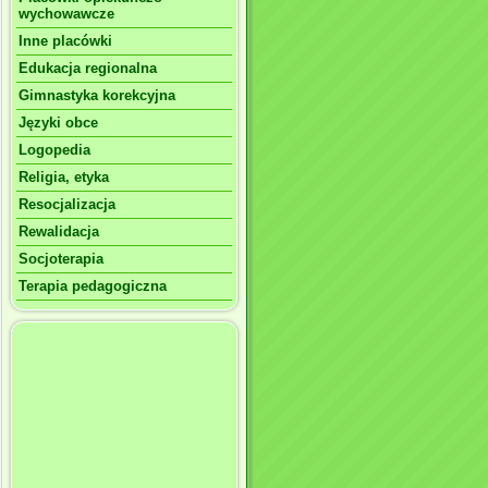
wychowawcze
Inne placówki
Edukacja regionalna
Gimnastyka korekcyjna
Języki obce
Logopedia
Religia, etyka
Resocjalizacja
Rewalidacja
Socjoterapia
Terapia pedagogiczna