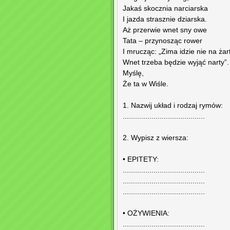
Jakaś skocznia narciarska
I jazda strasznie dziarska.
Aż przerwie wnet sny owe
Tata – przynosząc rower
I mrucząc: „Zima idzie nie na żart
Wnet trzeba będzie wyjąć narty”.
Myślę,
Że ta w Wiśle.
1. Nazwij układ i rodzaj rymów:
........................................
2. Wypisz z wiersza:
• EPITETY:
........................................
........................................
........................................
• OŻYWIENIA:
........................................