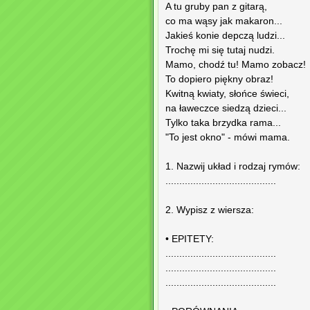
A tu gruby pan z gitarą,
co ma wąsy jak makaron...
Jakieś konie depczą ludzi...
Trochę mi się tutaj nudzi.
Mamo, chodź tu! Mamo zobacz!
To dopiero piękny obraz!
Kwitną kwiaty, słońce świeci,
na ławeczce siedzą dzieci...
Tylko taka brzydka rama...
"To jest okno" - mówi mama.
1. Nazwij układ i rodzaj rymów:
........................................
2. Wypisz z wiersza:
• EPITETY:
........................................
........................................
........................................