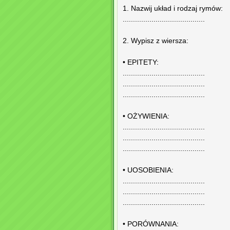
1. Nazwij układ i rodzaj rymów:
........................................
2. Wypisz z wiersza:
• EPITETY:
........................................
........................................
........................................
• OŻYWIENIA:
........................................
........................................
........................................
• UOSOBIENIA:
........................................
........................................
........................................
• PORÓWNANIA: