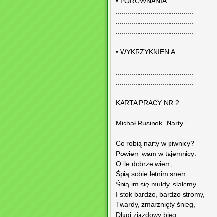
• PORÓWNANIA:
........................................
........................................
........................................
• WYKRZYKNIENIA:
........................................
........................................
........................................
KARTA PRACY NR 2
Michał Rusinek „Narty”
Co robią narty w piwnicy?
Powiem wam w tajemnicy:
O ile dobrze wiem,
Śpią sobie letnim snem.
Śnią im się muldy, slalomy
I stok bardzo, bardzo stromy,
Twardy, zmarznięty śnieg,
Długi zjazdowy bieg,