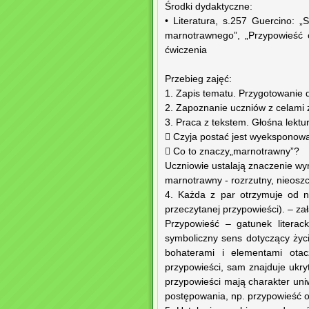
Środki dydaktyczne:
• Literatura, s.257 Guercino:
marnotrawnego”, „Przypowieść o
ćwiczenia
Przebieg zajęć:
1. Zapis tematu. Przygotowanie d
2. Zapoznanie uczniów z celami 
3. Praca z tekstem. Głośna lektu
 Czyja postać jest wyeksponowa
 Co to znaczy„marnotrawny”?
Uczniowie ustalają znaczenie wyr
marnotrawny - rozrzutny, nieosz
4. Każda z par otrzymuje od na
przeczytanej przypowieści). – zał
Przypowieść – gatunek literack
symboliczny sens dotyczący życ
bohaterami i elementami otacz
przypowieści, sam znajduje ukr
przypowieści mają charakter uniw
postępowania, np. przypowieść 