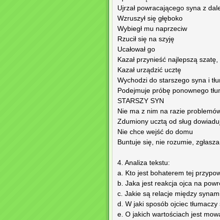
Ujrzał powracającego syna z dal
Wzruszył się głęboko
Wybiegł mu naprzeciw
Rzucił się na szyję
Ucałował go
Kazał przynieść najlepszą szatę, 
Kazał urządzić ucztę
Wychodzi do starszego syna i tł
Podejmuje próbę ponownego tłu
STARSZY SYN
Nie ma z nim na razie problemów
Zdumiony ucztą od sług dowiaduj
Nie chce wejść do domu
Buntuje się, nie rozumie, zgłasza
4. Analiza tekstu:
a. Kto jest bohaterem tej przypo
b. Jaka jest reakcja ojca na po
c. Jakie są relacje między synam
d. W jaki sposób ojciec tłumac
e. O jakich wartościach jest mow