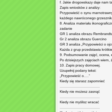
f. Jakie drogowskazy daje nam t
Zapis wniosków z analizy:
Przypowieść o synu marnotrawnym
każdego nawróconego grzesznika
8. Analiza materiału ikonografic
zadanie
GR 1 analiza obrazu Rembrandt
Gr 2 analiza obrazu Guercino
GR 3 analiza „Przypowieści o ojc
Każda z grup przedstawia krótkie
9. Podsumowanie zajęć, ocena, 
Po dzisiejszych zajęciach wiem, że
10. Zapis pracy domowej.
Uzupełnij podany tekst:
„Przypowieść o.....”
Kiedy się starasz zapomnieć
........................................
Kiedy nie możesz zasnąć
........................................
Kiedy nie myślisz wracać
........................................