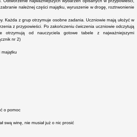
ń. Odtworzenie najważniejszych wydarzeń opisanych w przypowieści,
 zabranie należnej części majątku, wyruszenie w drogę, roztrwonienie
py. Każda z grup otrzymuje osobne zadania. Uczniowie mają ułożyć w
zenia z przypowieści. Po zakończeniu ćwiczenia uczniowie odczytują
ie otrzymują od nauczyciela gotowe tabele z najważniejszymi
cznik nr 2)
i majątku
sić o pomoc
 swą winę, nie musiał już o nic prosić