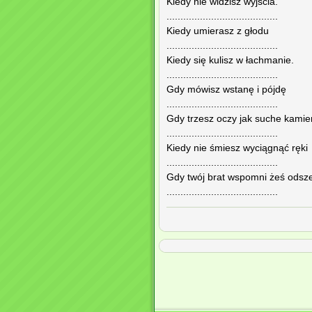
Kiedy nie widzisz wyjścia.
........................................
Kiedy umierasz z głodu
........................................
Kiedy się kulisz w łachmanie.
........................................
Gdy mówisz wstanę i pójdę
........................................
Gdy trzesz oczy jak suche kamie
........................................
Kiedy nie śmiesz wyciągnąć ręki
........................................
Gdy twój brat wspomni żeś odsz
........................................