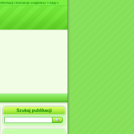
nformacji i instrukcje znajdziesz
» tutaj «
.
Szukaj publikacji