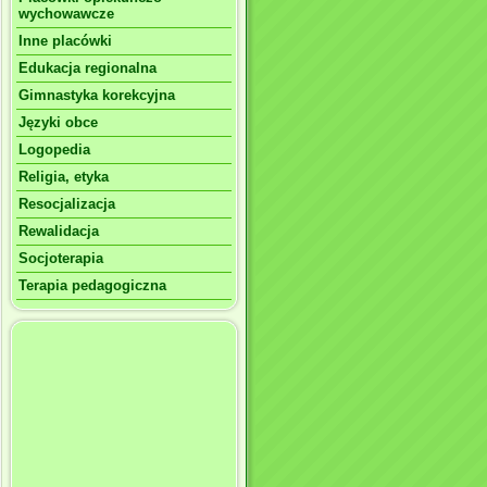
wychowawcze
Inne placówki
Edukacja regionalna
Gimnastyka korekcyjna
Języki obce
Logopedia
Religia, etyka
Resocjalizacja
Rewalidacja
Socjoterapia
Terapia pedagogiczna