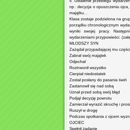
5. Ustalenie przebiegu wydarze
np.: decyzja o opuszczeniu ojca,
majątku...
Klasa zostaje podzielona na gru
porządku chronologicznym wydar
wyniki swojej pracy. Następn
wydarzeniami przypowieści. (załą
MŁODSZY SYN
Zażądał przypadającej mu częśc
Zabrał swój majątek
Odjechał
Roztrwonił wszystko
Cierpiał niedostatek
Został posłany do pasania świń
Zastanowił się nad sobą
Uznał przed sobą swój błąd
Podjął decyzję powrotu
Zamierzał wyrazić skruchę i pro
Ruszył w drogę
Podczas spotkania z ojcem wyznał
OJCIEC
Spełnił żądanie