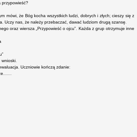
a przypowieść?
 mówi, że Bóg kocha wszystkich ludzi, dobrych i złych; cieszy się z
. Uczy nas, że należy przebaczać, dawać ludziom drugą szansę.
znego oraz wiersza „Przypowieść o ojcu”. Każda z grup otrzymuje inne
a
u”
 wnioski.
ewaluacja. Uczniowie kończą zdanie:
.......