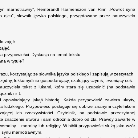
 „Syn marnotrawny”, Rembrandt Harmenszon van Rinn „Powrót syna
 ojcu”, słownik języka polskiego, przygotowane przez nauczyciela
o zajęć.
zajęć.
ra przypowieści. Dyskusja na temat tekstu.
na w tytule?
azu, korzystając ze słownika języka polskiego i zapisują w zeszytach:
czędny, lekkomyślnie gospodarujący, szafujący czymś, trwoniący coś.
uczyciela tekst z lukami, który stara się uzupełnić (na podstawie
ącznik nr 1
i opowiadający jakąś historię. Każda przypowieść zawiera ukryty,
ia ludzkiego. Przypowieść posługuje się dobrze znanymi czytelnikom
ającej ich rzeczywistości. Czytelnik, na podstawie przeczytanej
yte znaczenie utworu i sam odróżnia dobro od zła. Prawdy zawarte w
ersalny – moralny lub religijny. W biblii przypowieści służą jako wzór
o synu marnotrawnym.