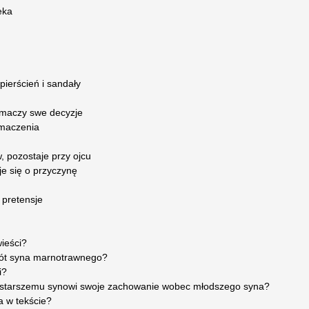
eka
pierścień i sandały
umaczy swe decyzje
maczenia
, pozostaje przy ojcu
e się o przyczynę
 pretensje
wieści?
wrót syna marnotrawnego?
i?
zy starszemu synowi swoje zachowanie wobec młodszego syna?
a w tekście?