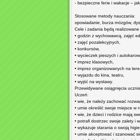
- bezpieczne ferie i wakacje – j
Stosowane metody nauczania:
opowiadanie, burza mózgów, dys
Cele i zadania będą realizowane
• godzin z wychowawcą, zajęć e
• zajęć pozalekcyjnych,
• konkursów,
• wycieczek pieszych i autokarow
• imprez klasowych,
• imprez organizowanych na teren
• wyjazdu do kina, teatru,
• wyjść na wystawy.
Przewidywane osiągnięcia uczni
Uczeń:
• wie, że należy zachować rozwa
• umie określić swoje miejsce w r
• wie, że dzieci i rodzice mają s
• potrafi dostrzec swoje zalety i w
• wykazuje starania o swoją higie
• umie akceptować i szanować sie