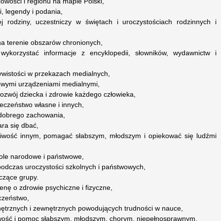
scowości i regionu na mapie Polski,
i, legendy i podania,
zej rodziny, uczestniczy w świętach i uroczystościach rodzinnych i
a terenie obszarów chronionych,
ykorzystać informacje z encyklopedii, słowników, wydawnictw i
czywistości w przekazach medialnych,
wowymi urządzeniami medialnymi,
rozwój dziecka i zdrowie każdego człowieka,
ieczeństwo własne i innych,
i dobrego zachowania,
ra się dbać,
zliwość innym, pomagać słabszym, młodszym i opiekować się ludźmi
ole narodowe i państwowe,
odczas uroczystości szkolnych i państwowych,
czące grupy.
enę o zdrowie psychiczne i fizyczne,
eczeństwo,
ętrznych i zewnętrznych powodujących trudności w nauce,
liwość i pomoc słabszym, młodszym, chorym, niepełnosprawnym,