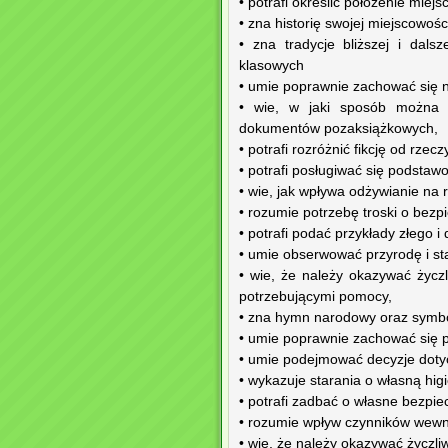
• potrafi określić położenie miej
• zna historię swojej miejscowośc
• zna tradycje bliższej i dals
klasowych
• umie poprawnie zachować się n
• wie, w jaki sposób można w
dokumentów pozaksiążkowych,
• potrafi rozróżnić fikcję od rze
• potrafi posługiwać się podsta
• wie, jak wpływa odżywianie na 
• rozumie potrzebę troski o bezp
• potrafi podać przykłady złego 
• umie obserwować przyrodę i sta
• wie, że należy okazywać życ
potrzebującymi pomocy,
• zna hymn narodowy oraz symb
• umie poprawnie zachować się p
• umie podejmować decyzje doty
• wykazuje starania o własną higi
• potrafi zadbać o własne bezpi
• rozumie wpływ czynników wewn
• wie, że należy okazywać życz