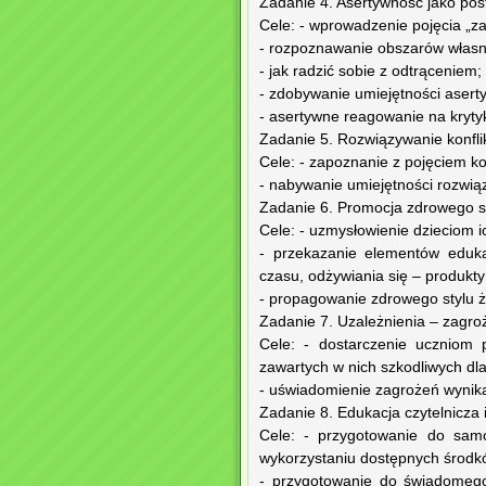
Zadanie 4. Asertywność jako po
Cele: - wprowadzenie pojęcia „
- rozpoznawanie obszarów własn
- jak radzić sobie z odtrąceniem;
- zdobywanie umiejętności aser
- asertywne reagowanie na kryty
Zadanie 5. Rozwiązywanie konfli
Cele: - zapoznanie z pojęciem kon
- nabywanie umiejętności rozwiąz
Zadanie 6. Promocja zdrowego st
Cele: - uzmysłowienie dzieciom i
- przekazanie elementów eduka
czasu, odżywiania się – produkt
- propagowanie zdrowego stylu ż
Zadanie 7. Uzależnienia – zagro
Cele: - dostarczenie uczniom 
zawartych w nich szkodliwych dl
- uświadomienie zagrożeń wynika
Zadanie 8. Edukacja czytelnicza 
Cele: - przygotowanie do samo
wykorzystaniu dostępnych środk
- przygotowanie do świadomego