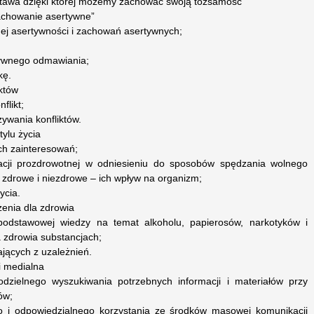
stawa dzięki której możemy zachować swoją tożsamość
zachowanie asertywne”
ej asertywności i zachowań asertywnych;
tywnego odmawiania;
kę.
któw
flikt;
ywania konfliktów.
ylu życia
ch zainteresowań;
cji prozdrowotnej w odniesieniu do sposobów spędzania wolnego
y zdrowe i niezdrowe – ich wpływ na organizm;
ycia.
żenia dla zdrowia
podstawowej wiedzy na temat alkoholu, papierosów, narkotyków i
a zdrowia substancjach;
jących z uzależnień.
i medialna
dzielnego wyszukiwania potrzebnych informacji i materiałów przy
ów;
 i odpowiedzialnego korzystania ze środków masowej komunikacji