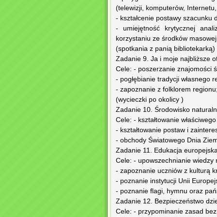
(telewizji, komputerów, Internetu, 
- kształcenie postawy szacunku d
- umiejętność krytycznej ana
korzystaniu ze środków masowej
(spotkania z panią bibliotekarką)
Zadanie 9. Ja i moje najbliższe 
Cele: - poszerzanie znajomości 
- pogłębianie tradycji własnego r
- zapoznanie z folklorem regionu
(wycieczki po okolicy )
Zadanie 10. Środowisko naturaln
Cele: - kształtowanie właściwego
- kształtowanie postaw i zainter
- obchody Światowego Dnia Ziem
Zadanie 11. Edukacja europejska
Cele: - upowszechnianie wiedzy n
- zapoznanie uczniów z kulturą kr
- poznanie instytucji Unii Europejs
- poznanie flagi, hymnu oraz pań
Zadanie 12. Bezpieczeństwo dziec
Cele: - przypominanie zasad bez