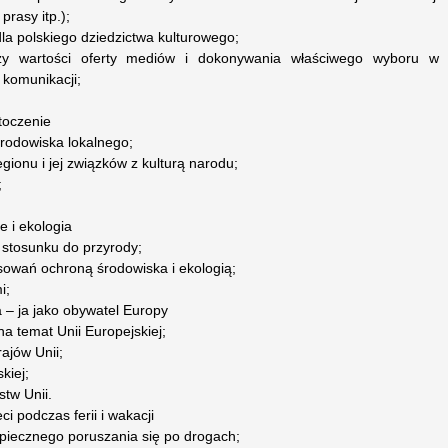
prasy itp.);
la polskiego dziedzictwa kulturowego;
lizy wartości oferty mediów i dokonywania właściwego wyboru w
 komunikacji;
otoczenie
środowiska lokalnego;
egionu i jej związków z kulturą narodu;
;
e i ekologia
 stosunku do przyrody;
esowań ochroną środowiska i ekologią;
i;
 – ja jako obywatel Europy
a temat Unii Europejskiej;
ajów Unii;
kiej;
stw Unii.
i podczas ferii i wakacji
piecznego poruszania się po drogach;