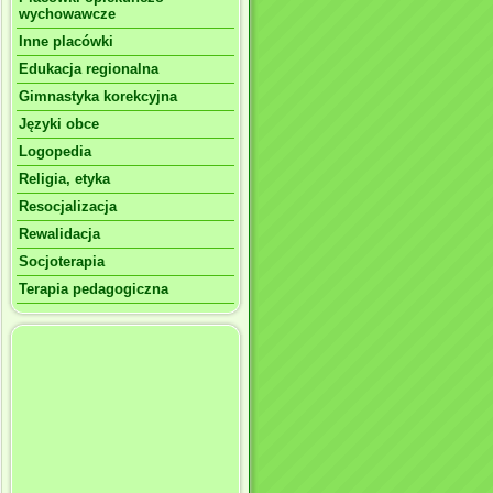
wychowawcze
Inne placówki
Edukacja regionalna
Gimnastyka korekcyjna
Języki obce
Logopedia
Religia, etyka
Resocjalizacja
Rewalidacja
Socjoterapia
Terapia pedagogiczna