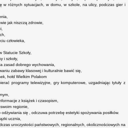
ę w różnych sytuacjach, w domu, w szkole, na ulicy, podczas gier i
enia,
 wie jak niszczą zdrowie,
i,
ch,
ciu człowieka,
w Statucie Szkoły,
y i szkoły,
nia zasad dobrego wychowania,
waniu zabawy klasowej i kulturalnie bawić się,
nek, hołd Wielkim Polakom
ierać programy telewizyjne, gry komputerowe, uzgadniając tytuły z
wnym,
informacje z książek i czasopism,
 swoim regionie,
 odżywiania się , odczuwa potrzebę estetyki spożywania posiłków.
ązki ucznia,
odczas uroczystości państwowych, regionalnych, okolicznościowych na