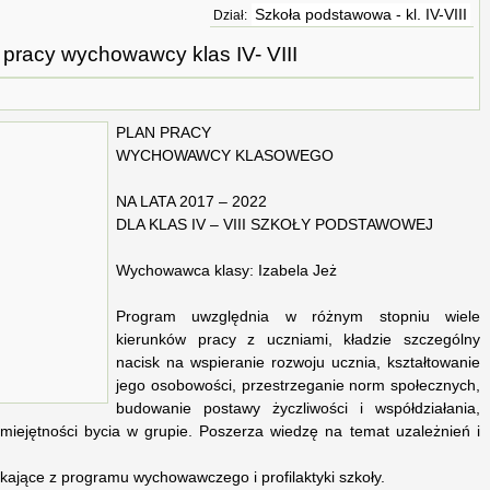
Szkoła podstawowa - kl. IV-VIII
Dział:
 pracy wychowawcy klas IV- VIII
PLAN PRACY
WYCHOWAWCY KLASOWEGO
NA LATA 2017 – 2022
DLA KLAS IV – VIII SZKOŁY PODSTAWOWEJ
Wychowawca klasy: Izabela Jeż
Program uwzględnia w różnym stopniu wiele
kierunków pracy z uczniami, kładzie szczególny
nacisk na wspieranie rozwoju ucznia, kształtowanie
jego osobowości, przestrzeganie norm społecznych,
budowanie postawy życzliwości i współdziałania,
umiejętności bycia w grupie. Poszerza wiedzę na temat uzależnień i
ające z programu wychowawczego i profilaktyki szkoły.