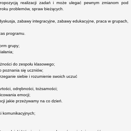
 propozycją realizacji zadań i może ulegać pewnym zmianom pod
 roku problemów, spraw bieżących.
, dyskusja, zabawy integracyjne, zabawy edukacyjne, praca w grupach,
zas programu.
norm grupy;
iałania;
żności do zespołu klasowego;
o poznania się uczniów;
rzeganie siebie i rozumienie swoich uczuć
rtości, odrębności, tożsamości;
nicowania emocji;
cji jakie przeżywamy na co dzień.
ci komunikacyjnych;