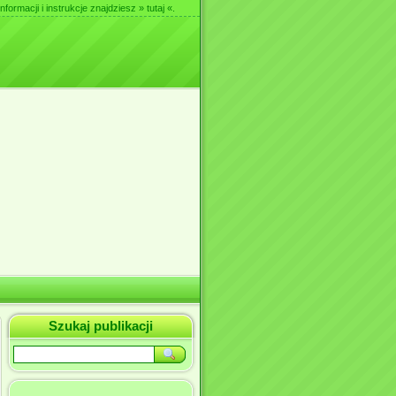
nformacji i instrukcje znajdziesz
» tutaj «
.
Szukaj publikacji