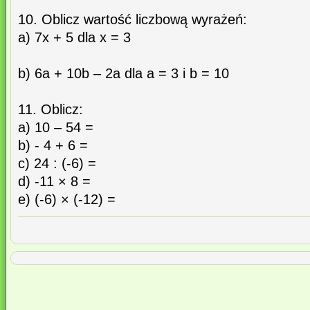
10. Oblicz wartość liczbową wyrażeń:
a) 7x + 5 dla x = 3
b) 6a + 10b – 2a dla a = 3 i b = 10
11. Oblicz:
a) 10 – 54 =
b) - 4 + 6 =
c) 24 : (-6) =
d) -11 × 8 =
e) (-6) × (-12) =