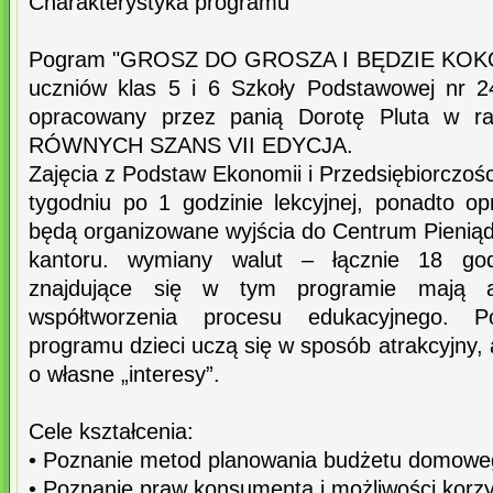
Charakterystyka programu
Pogram "GROSZ DO GROSZA I BĘDZIE KOKOSZ
uczniów klas 5 i 6 Szkoły Podstawowej nr 2
opracowany przez panią Dorotę Pluta w r
RÓWNYCH SZANS VII EDYCJA.
Zajęcia z Podstaw Ekonomii i Przedsiębiorczoś
tygodniu po 1 godzinie lekcyjnej, ponadto op
będą organizowane wyjścia do Centrum Pieniąd
kantoru. wymiany walut – łącznie 18 god
znajdujące się w tym programie mają 
współtworzenia procesu edukacyjnego. Po
programu dzieci uczą się w sposób atrakcyjny, 
o własne „interesy”.
Cele kształcenia:
• Poznanie metod planowania budżetu domowe
• Poznanie praw konsumenta i możliwości korzys