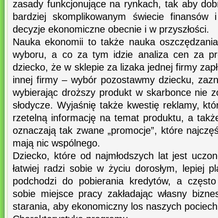
zasady funkcjonujące na rynkach, tak aby dob
bardziej skomplikowanym świecie finansów 
decyzje ekonomiczne obecnie i w przyszłości.
Nauka ekonomii to także nauka oszczędzani
wyboru, a co za tym idzie analiza cen za p
dziecko, że w sklepie za lizaka jednej firmy zap
innej firmy – wybór pozostawmy dziecku, zazn
wybierając droższy produkt w skarbonce nie zo
słodycze. Wyjaśnię także kwestię reklamy, kt
rzetelną informację na temat produktu, a tak
oznaczają tak zwane „promocje”, które najczę
mają nic wspólnego.
Dziecko, które od najmłodszych lat jest uczo
łatwiej radzi sobie w życiu dorosłym, lepiej p
podchodzi do pobierania kredytów, a często
sobie miejsce pracy zakładając własny bizn
starania, aby ekonomiczny los naszych pociech