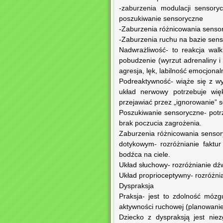
-zaburzenia modulacji sensory
poszukiwanie sensoryczne
-Zaburzenia różnicowania senso
-Zaburzenia ruchu na bazie sens
Nadwrażliwość- to reakcja wal
pobudzenie (wyrzut adrenaliny i
agresja, lęk, labilność emocjonal
Podreaktywność- wiąże się z 
układ nerwowy potrzebuje wię
przejawiać przez „ignorowanie” 
Poszukiwanie sensoryczne- potrz
brak poczucia zagrożenia.
Zaburzenia różnicowania sensor
dotykowym- rozróżnianie faktur i
bodźca na ciele.
Układ słuchowy- rozróżnianie dźwi
Układ proprioceptywny- rozróżnian
Dyspraksja
Praksja- jest to zdolność móz
aktywności ruchowej (planowanie
Dziecko z dyspraksją jest nie