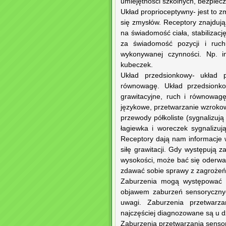
umiejętności szkolnych, bezpiec
Układ proprioceptywny- jest to 
się zmysłów. Receptory znajdują
na świadomość ciała, stabilizacj
za świadomość pozycji i ruch
wykonywanej czynności. Np. i
kubeczek.
Układ przedsionkowy- układ 
równowagę. Układ przedsionko
grawitacyjne, ruch i równowagę
językowe, przetwarzanie wzrokow
przewody półkoliste (sygnalizują 
łagiewka i woreczek sygnalizuj
Receptory dają nam informacje w 
siłę grawitacji. Gdy występują 
wysokości, może bać się oderwa
zdawać sobie sprawy z zagrożeń
Zaburzenia mogą występować t
objawem zaburzeń sensorycznyc
uwagi. Zaburzenia przetwar
najczęściej diagnozowane są u dz
Zaburzenia przetwarzania senso