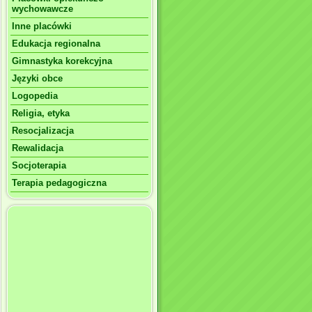
wychowawcze
Inne placówki
Edukacja regionalna
Gimnastyka korekcyjna
Języki obce
Logopedia
Religia, etyka
Resocjalizacja
Rewalidacja
Socjoterapia
Terapia pedagogiczna