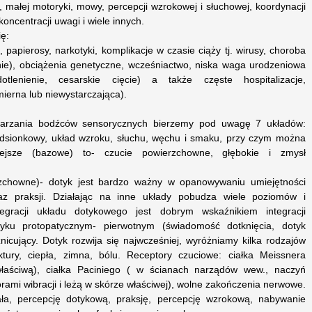
, małej motoryki, mowy, percepcji wzrokowej i słuchowej, koordynacji
ncentracji uwagi i wiele innych.
ę:
l, papierosy, narkotyki, komplikacje w czasie ciąży tj. wirusy, choroba
enie), obciążenia genetyczne, wcześniactwo, niska waga urodzeniowa
otlenienie, cesarskie cięcie) a także częste hospitalizacje,
ierna lub niewystarczająca).
twarzania bodźców sensorycznych bierzemy pod uwagę 7 układów:
edsionkowy, układ wzroku, słuchu, węchu i smaku, przy czym można
iejsze (bazowe) to- czucie powierzchowne, głębokie i zmysł
zchowne)- dotyk jest bardzo ważny w opanowywaniu umiejętności
az praksji. Działając na inne układy pobudza wiele poziomów i
gracji układu dotykowego jest dobrym wskaźnikiem integracji
yku protopatycznym- pierwotnym (świadomość dotknięcia, dotyk
żnicujący. Dotyk rozwija się najwcześniej, wyróżniamy kilka rodzajów
ktury, ciepła, zimna, bólu. Receptory czuciowe: ciałka Meissnera
łaściwą), ciałka Paciniego ( w ścianach narządów wew., naczyń
rami wibracji i leżą w skórze właściwej), wolne zakończenia nerwowe.
ła, percepcję dotykową, praksję, percepcję wzrokową, nabywanie