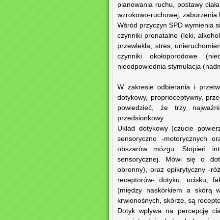
planowania ruchu, postawy ciała
wzrokowo-ruchowej, zaburzenia ko
Wśród przyczyn SPD wymienia si
czynniki prenatalne (leki, alkoho
przewlekła, stres, unieruchomi
czynniki okołoporodowe (nied
nieodpowiednia stymulacja (nadm
W zakresie odbierania i prze
dotykowy, proprioceptywny, prz
powiedzieć, że trzy najważn
przedsionkowy.
Układ dotykowy (czucie powier
sensoryczno -motorycznych or
obszarów mózgu. Stopień inte
sensorycznej. Mówi się o dot
obronny), oraz epikrytyczny -ró
receptorów- dotyku, ucisku, fa
(między naskórkiem a skórą w
krwionośnych, skórze, są recepto
Dotyk wpływa na percepcję cia