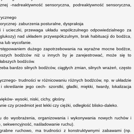
cznej -nadreaktywność sensoryczna, podreaktywność sensoryczna,
rycznego
orycznej- zaburzenia posturalne, dyspraksja
ki i ucieczki, przewaga układu współczulnego odpowiedzialnego za
 glukozy) nad układem przywspółczulnym, brak habituacji do bodźca,
na lub wycofanie.
występowaniem dużego zapotrzebowania na wyraźne mocne bodźce,
kszych bodźców niż u innych by je zarejestrować, może się to
słabszych bodźców.
eba bardzo silnych bodźców, ciągłych zmian, silnych wrażeń, często
ycznego- trudności w różnicowaniu różnych bodźców, np. w układzie
 określanie jego cech- szorstki, gładki, miękki, twardy, lokalizacja
ęków- wysoki, niski, cichy, głośny.
ie czy przedmiot jest lekki czy ciężki, odległość blisko-daleko.
gu do wyobrażenia, organizowania i wykonywania nowych ruchów i
, sekwencyjność, naśladowanie ruchu).
zgrabne ruchowo, ma trudności z konstruktywnymi zabawami (np.