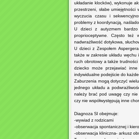
układanie klocków), wykonuje a
przestrzeni, słabe umiejętności
wyczucia czasu i sekwencyjnoś
problemy z koordynacją, naśla
U dzieci z autyzmem bardzo 
proprioceptywne. Często też 
nadwrażliwość dotykowa, słuchow
U dzieci z Zespołem Aspergera
także w zakresie układu węchu i
ruch obrotowy a także trudności 
dziecko może przejawiać inne
indywidualne podejście do każde
Zaburzenia mogą dotyczyć wielu
jednego układu a podwrażliwość
należy brać pod uwagę czy nie 
czy nie współwystępują inne cho
Diagnoza SI obejmuje:
-wywiad z rodzicami
-obserwacja spontanicznej i kier
-obserwacja kliniczna- arkusz obse