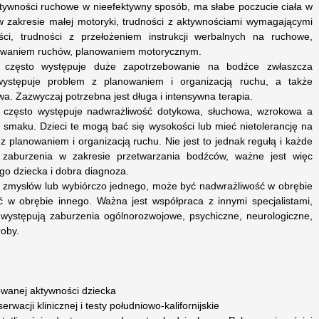
ktywności ruchowe w nieefektywny sposób, ma słabe poczucie ciała w
 w zakresie małej motoryki, trudności z aktywnościami wymagającymi
ci, trudności z przełożeniem instrukcji werbalnych na ruchowe,
dowaniem ruchów, planowaniem motorycznym.
często występuje duże zapotrzebowanie na bodźce zwłaszcza
występuje problem z planowaniem i organizacją ruchu, a także
a. Zazwyczaj potrzebna jest długa i intensywna terapia.
 często występuje nadwrażliwość dotykowa, słuchowa, wzrokowa a
 smaku. Dzieci te mogą bać się wysokości lub mieć nietolerancję na
z planowaniem i organizacją ruchu. Nie jest to jednak regułą i każde
 zaburzenia w zakresie przetwarzania bodźców, ważne jest więc
go dziecka i dobra diagnoza.
 zmysłów lub wybiórczo jednego, może być nadwrażliwość w obrębie
 w obrębie innego. Ważna jest współpraca z innymi specjalistami,
występują zaburzenia ogólnorozwojowe, psychiczne, neurologiczne,
roby.
owanej aktywności dziecka
rwacji klinicznej i testy południowo-kalifornijskie