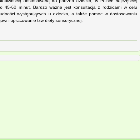
totliwością dostosowaną do potrzeb dziecka, w Polsce najczęściej
po 45-60 minut. Bardzo ważna jest konsultacja z rodzicami w celu
trudności występujących u dziecka, a także pomoc w dostosowaniu
owi i opracowanie tzw diety sensorycznej.