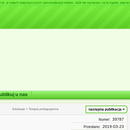
. w celach statystycznych i personalizacji reklam. Jeśli nie wyrażasz na to zgody, więcej i
ublikuj u nas
»
»
Edukacja
Terapia pedagogiczna
następna publikacja
39787
Numer:
2019-03-23
Przesłano: