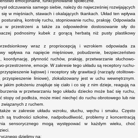
zeństwo emocjonalne, funkcjonowanie społeczne.
zmysł odczuwania samego siebie, należy do najwcześniej rozwijających
 się w mięśniach, stawach i okalających tkankach. Układ ten wpływa
ę posturalną, kontrolę ruchu, stopniowanie ruchu, praksję. Odpowiada
u w przestrzeni a także za odpowiednie dostosowanie siły do
naczej podnosimy kubek z gorącą herbatą niż pusty plastikowy
przedsionkowy wraz z propriocepcją i wzrokiem odpowiada za
wy wpływa na napięcie mięśniowe, pobudzenie, bezpieczeństwo
, koordynację, płynność ruchów, praksję, przetwarzanie słuchowo-
o-przestrzenne, emocje. W zakresie tego układu są receptory ruchu-
przyspieszenie kątowe) i receptory siły grawitacji (narządy otolitowe-
ą przyspieszenie liniowe), zlokalizowany jest w uchu wewnętrznym.
jakim położeniu znajduje się ciało i co się z nim dzieje, reagują na
zaburzenia w przetwarzaniu tego układu dziecko może bać się ruchu,
ć stopy od podłoża, może mieć niechęć do ruchu obrotowego lub nie
 związanych z ruchem.
akże w zakresie układu wzroku, słuchu, węchu i smaku. Często
h są trudności szkolne, nadpobudliwość, problemy z koncentracją
zania sensorycznego mogą występować w każdym wieku, choć
ieci.
rycznego dzielimy na: