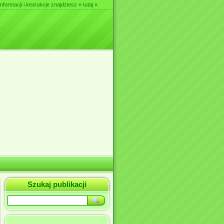
nformacji i instrukcje znajdziesz
» tutaj «
.
Szukaj publikacji