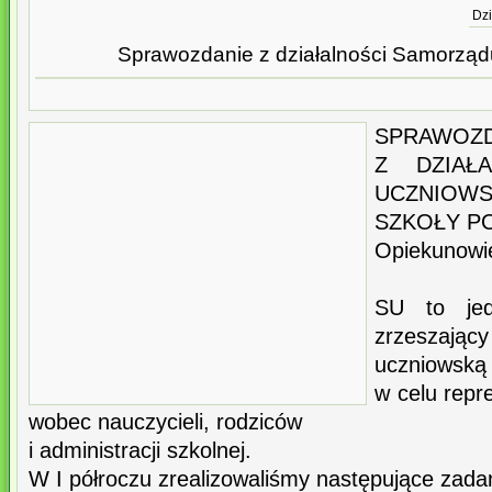
Dzi
Sprawozdanie z działalności Samorzą
SPRAWOZD
Z DZIAŁ
UCZNIOWS
SZKOŁY P
Opiekunowi
SU to je
zrzeszaj
uczniowską
w celu repr
wobec nauczycieli, rodziców
i administracji szkolnej.
W I półroczu zrealizowaliśmy następujące zada