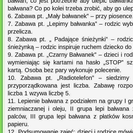
bałwan, co jest potrzebne aby ulepić bałwank
bałwana? Co po kolei trzeba zrobić, aby go ule
6. Zabawa pt. „Mały bałwanek” – przy piosence
7. Zabawa pt. „Lepimy bałwanka” – rodzic wybi
przelicza.
8. Zabawa pt. „ Padające śnieżynki” – rodzi
śnieżynką – rodzic inspiruje ruchem dziecko do 
9. Zabawa pt. „Czarny Bałwanek” – dzieci i rod
wymieniając się kartami na hasło „STOP” s
kartą. Osoba bez pary wykonuje polecenie.
10. Zabawa pt. „Radiotelefon” – siedzimy
przyporządkowana jest liczba. Zabawę rozp
liczba 1 wzywa liczbę 5.
11. Lepienie bałwana z podziałem na grupy I g
ziemniaczanej i oleju, II grupa lepi bałwana
palców, III grupa lepi bałwana z płatków ko
papieru.
12. Podsumowanie zajęć: dzieci i rodzice mówi