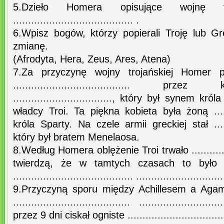
5.Dzieło Homera opisujące wojnę t
........................................ .
6.Wpisz bogów, którzy popierali Troję lub G
zmianę.
(Afrodyta, Hera, Zeus, Ares, Atena)
7.Za przyczynę wojny trojańskiej Homer p
....................................... pr
................................., który był synem króla ....
władcy Troi. Ta piękna kobieta była żoną ............
króla Sparty. Na czele armii greckiej stał ...........
który był bratem Menelaosa.
8.Według Homera oblężenie Troi trwało ............
twierdzą, że w tamtych czasach to było 
........................................ .............................
9.Przyczyną sporu między Achillesem a Aga
....................................... .....................
przez 9 dni ciskał ogniste ...........................