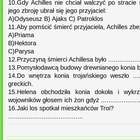
10.Gdy Achilles nie chciał walczyć po straci
jego zbroję ubrał się jego przyjaciel:
A)Odyseusz B) Ajaks C) Patroklos
11.Aby pomścić śmierć przyjaciela, Achilles zbez
A)Priama
B)Hektora
C)Parysa
12.Przyczyną śmierci Achillesa było .....................
13.Pomysłodawcą budowy drewnianego konia był:......
14.Do wnętrza konia trojańskiego weszło .......
greckich.
15.Helena obchodziła konia dokoła i wykrz
wojowników głosem ich żon gdyż ........................
16.Jaki los spotkał mieszkańców Troi?
........................................