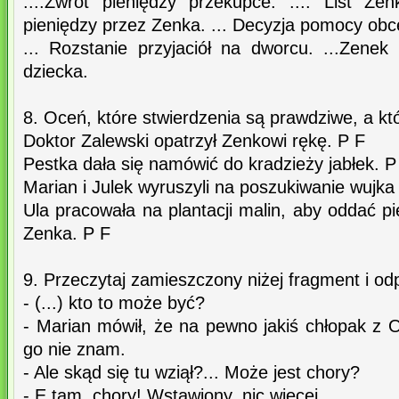
....Zwrot pieniędzy przekupce. .... List Zen
pieniędzy przez Zenka. ... Decyzja pomocy ob
... Rozstanie przyjaciół na dworcu. ...Zene
dziecka.
8. Oceń, które stwierdzenia są prawdziwe, a kt
Doktor Zalewski opatrzył Zenkowi rękę. P F
Pestka dała się namówić do kradzieży jabłek. P
Marian i Julek wyruszyli na poszukiwanie wujka
Ula pracowała na plantacji malin, aby oddać p
Zenka. P F
9. Przeczytaj zamieszczony niżej fragment i od
- (...) kto to może być?
- Marian mówił, że na pewno jakiś chłopak z 
go nie znam.
- Ale skąd się tu wziął?... Może jest chory?
- E tam, chory! Wstawiony, nic więcej.