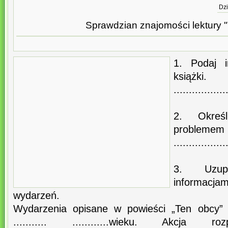
Dzi
Sprawdzian znajomości lektury 
1. Podaj i
książki.
.................
2. Okreś
problemem 
.................
3. Uzupe
informacj
wydarzeń.
Wydarzenia opisane w powieści „Ten obcy” 
........... ............wieku. Akcj