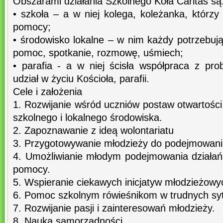
Obszarami działania Szkolnego Koła Caritas są
• szkoła – a w niej kolega, koleżanka, którzy
pomocy;
• środowisko lokalne – w nim każdy potrzebuj
pomoc, spotkanie, rozmowę, uśmiech;
• parafia - a w niej ścisła współpraca z pro
udział w życiu Kościoła, parafii.
Cele i założenia
1. Rozwijanie wśród uczniów postaw otwartości 
szkolnego i lokalnego środowiska.
2. Zapoznawanie z ideą wolontariatu
3. Przygotowywanie młodzieży do podejmowania
4. Umożliwianie młodym podejmowania działań
pomocy.
5. Wspieranie ciekawych inicjatyw młodzieżowy
6. Pomoc szkolnym rówieśnikom w trudnych sy
7. Rozwijanie pasji i zainteresowań młodzieży.
8. Nauka samorządności.