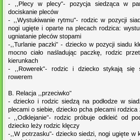
- ,,Plecy w plecy"- pozycja siedząca w pa
dociskanie pleców
- ,,Wystukiwanie rytmu"- rodzic w pozycji sia
nogi ugięte i oparte na plecach rodzica: wystu
ugniatanie pleców stopami
-,,Turlanie paczki" - dziecko w pozycji siadu 
mocno ciało naśladując paczkę, rodzic prz
kierunkach
- ,,Rowerek"- rodzic i dziecko stykają się
rowerem
B. Relacja ,,przeciwko"
- dziecko i rodzic siedzą na podłodze w siad
plecami o siebie, dziecko pcha plecami rodzica
- ,,Odklejanie"- rodzic próbuje odkleić od pod
dziecko leży rodzic klęczy
-,,W potrzasku"- dziecko siedzi, nogi ugięte w