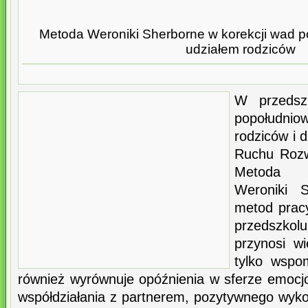
Metoda Weroniki Sherborne w korekcji wad pos
udziałem rodziców
W przedsz
popołudnio
rodziców i 
Ruchu Rozw
Metoda R
Weroniki 
metod prac
przedszko
przynosi w
tylko wspo
również wyrównuje opóźnienia w sferze emocjo
współdziałania z partnerem, pozytywnego wyk