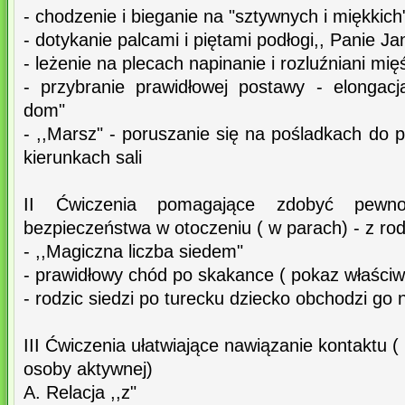
- chodzenie i bieganie na "sztywnych i miękkic
- dotykanie palcami i piętami podłogi,, Panie Ja
- leżenie na plecach napinanie i rozluźniani mięś
- przybranie prawidłowej postawy - elongac
dom"
- ,,Marsz" - poruszanie się na pośladkach do p
kierunkach sali
II Ćwiczenia pomagające zdobyć pewno
bezpieczeństwa w otoczeniu ( w parach) - z ro
- ,,Magiczna liczba siedem"
- prawidłowy chód po skakance ( pokaz właściw
- rodzic siedzi po turecku dziecko obchodzi go
III Ćwiczenia ułatwiające nawiązanie kontaktu (
osoby aktywnej)
A. Relacja ,,z"