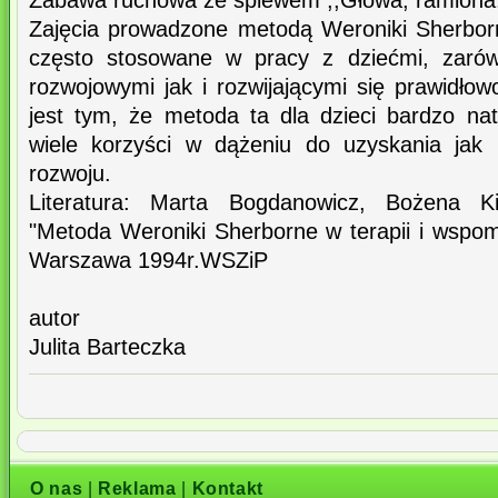
Zabawa ruchowa ze śpiewem ,,Głowa, ramiona.
Zajęcia prowadzone metodą Weroniki Sherbor
często stosowane w pracy z dziećmi, zarów
rozwojowymi jak i rozwijającymi się prawidł
jest tym, że metoda ta dla dzieci bardzo na
wiele korzyści w dążeniu do uzyskania jak 
rozwoju.
Literatura: Marta Bogdanowicz, Bożena Ki
"Metoda Weroniki Sherborne w terapii i wspom
Warszawa 1994r.WSZiP
autor
Julita Barteczka
O nas
|
Reklama
|
Kontakt