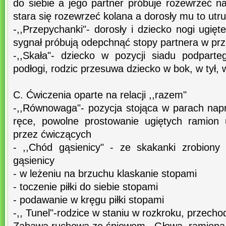
do siebie a jego partner próbuje rozewrzeć n
stara się rozewrzeć kolana a dorosły mu to utr
-,,Przepychanki"- dorosły i dziecko nogi ugię
sygnał próbują odepchnąć stopy partnera w pr
-,,Skała"- dziecko w pozycji siadu podpart
podłogi, rodzic przesuwa dziecko w bok, w tył, 
C. Ćwiczenia oparte na relacji ,,razem"
-,,Równowaga"- pozycja stojąca w parach napr
ręce, powolne prostowanie ugiętych ramion
przez ćwiczących
- ,,Chód gąsienicy" - ze skakanki zrobion
gąsienicy
- w leżeniu na brzuchu klaskanie stopami
- toczenie piłki do siebie stopami
- podawanie w kręgu piłki stopami
-,, Tunel"-rodzice w staniu w rozkroku, przech