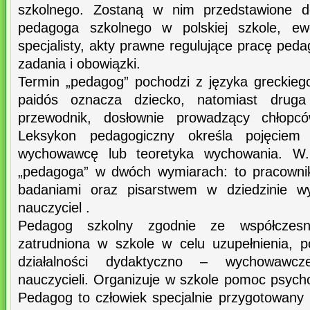
szkolnego. Zostaną w nim przedstawione def
pedagoga szkolnego w polskiej szkole, ewo
specjalisty, akty prawne regulujące pracę ped
zadania i obowiązki.
Termin „pedagog” pochodzi z języka greckieg
paidós oznacza dziecko, natomiast drug
przewodnik, dosłownie prowadzący chłopc
Leksykon pedagogiczny określa pojęciem 
wychowawcę lub teoretyka wychowania. W. 
„pedagoga” w dwóch wymiarach: to pracowni
badaniami oraz pisarstwem w dziedzinie wy
nauczyciel .
Pedagog szkolny zgodnie ze współczesn
zatrudniona w szkole w celu uzupełnienia, po
działalności dydaktyczno – wychowawcz
nauczycieli. Organizuje w szkole pomoc psych
Pedagog to człowiek specjalnie przygotowany