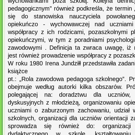
wychowankami poza szkołą. Kolejna definic
pedagogicznym” również podkreśla, że termin 
się do stanowiska nauczyciela powołaneg
opiekuńczo - wychowawczej nad uczniami
współpracy z ich rodzicami, pozaszkolnymi 
opiekuńczymi, w tym z poradniami psycholog
zawodowymi . Definicja ta zwraca uwagę, iż
jest również prowadzenie współpracy z pozasz
W roku 1980 Irena Jundziłł przedstawiła zada
książce
pt.: „Rola zawodowa pedagoga szkolnego”. P
obejmuje według autorki kilka obszarów. P
polegającej na: doradztwu dla uczniów, 
dyskusyjnych z młodzieżą, organizowaniu opie
uczniami o zaburzonym zachowaniu, udział 
szkolnych, organizacji dla uczniów orientacji
sprowadza się również do: organizacji
dydaktycznego w szkole, kształtowaniu 