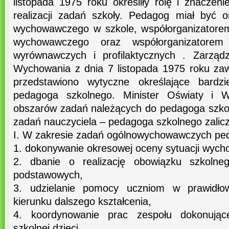
listopada 1975 roku określiły rolę i znacze
realizacji zadań szkoły. Pedagog miał być 
wychowawczego w szkole, współorganizatore
wychowawczego oraz współorganizatorem
wyrównawczych i profilaktycznych . Zarządz
Wychowania z dnia 7 listopada 1975 roku zaw
przedstawiono wytyczne określające bardzi
pedagoga szkolnego. Minister Oświaty i Wy
obszarów zadań należących do pedagoga szko
zadań nauczyciela – pedagoga szkolnego zalic
I. W zakresie zadań ogólnowychowawczych pe
1. dokonywanie okresowej oceny sytuacji wych
2. dbanie o realizację obowiązku szkolne
podstawowych,
3. udzielanie pomocy uczniom w prawidł
kierunku dalszego kształcenia,
4. koordynowanie prac zespołu dokonujące
szkolnej dzieci,