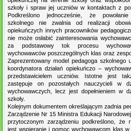
opiekuńczej na terenie szkoły oraz współkoor
szkoły i spraw jej uczniów w kontaktach z po
Podkreślono jednocześnie, że powołani
szkolnego nie zwalnia od realizacji obo
opiekuńczych innych pracowników pedagogicz
nie może osłabić zainteresowania wychowawc
za podstawowy tok procesu wychowaw
wychowawców poszczególnych klas oraz zespoł
Zaprezentowany model pedagoga szkolnego ujm
koordynatora działań opiekuńczo – wychowaw
przedstawicielem uczniów. Istotne jest ta
zastępuje on pozostałych nauczycieli w dz
wychowawczych, lecz jest dopełnieniem w dz
szkoły.
Kolejnym dokumentem określającym zadnia pe
Zarządzenie Nr 15 Ministra Edukacji Narodowe
przytoczonym zarządzeniu podkreślono, że 
jest wspieranie i pomoc wychowawcom klas w 