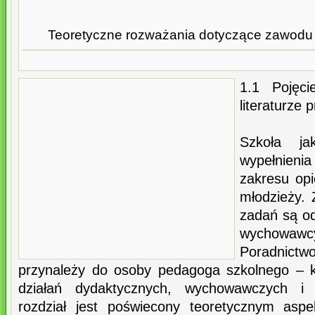
Teoretyczne rozważania dotyczące zawodu
1.1 Pojęc
literaturze 
Szkoła j
wypełnien
zakresu opi
młodzieży. 
zadań są od
wychowawc
Poradnictw
przynależy do osoby pedagoga szkolnego – ko
działań dydaktycznych, wychowawczych i o
rozdział jest poświecony teoretycznym as