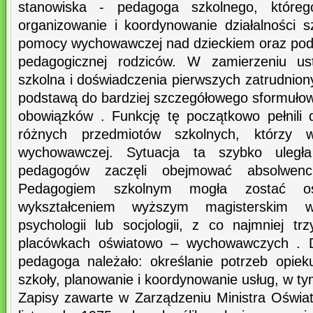
stanowiska - pedagoga szkolnego, które
organizowanie i koordynowanie działalności s
pomocy wychowawczej nad dzieckiem oraz pod
pedagogicznej rodziców. W zamierzeniu us
szkolna i doświadczenia pierwszych zatrudnio
podstawą do bardziej szczegółowego sformułowa
obowiązków . Funkcję tę początkowo pełnili 
różnych przedmiotów szkolnych, którzy w
wychowawczej. Sytuacja ta szybko uległa
pedagogów zaczęli obejmować absolwenc
Pedagogiem szkolnym mogła zostać os
wykształceniem wyższym magisterskim w
psychologii lub socjologii, z co najmniej t
placówkach oświatowo – wychowawczych . 
pedagoga należało: określanie potrzeb opi
szkoły, planowanie i koordynowanie usług, w t
Zapisy zawarte w Zarządzeniu Ministra Oświa