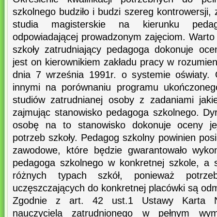
szkolnego budziło i budzi szereg kontrowersji,
studia magisterskie na kierunku pedag
odpowiadającej prowadzonym zajęciom. Warto 
szkoły zatrudniający pedagoga dokonuje oceny
jest on kierownikiem zakładu pracy w rozumieni
dnia 7 września 1991r. o systemie oświaty.
innymi na porównaniu programu ukończonego 
studiów zatrudnianej osoby z zadaniami jaki
zajmując stanowisko pedagoga szkolnego. Dyre
osobę na to stanowisko dokonuje oceny jej
potrzeb szkoły. Pedagog szkolny powinien pos
zawodowe, które będzie gwarantowało wykon
pedagoga szkolnego w konkretnej szkole, a 
różnych typach szkół, ponieważ potrze
uczęszczających do konkretnej placówki są od
Zgodnie z art. 42 ust.1 Ustawy Karta N
nauczyciela zatrudnionego w pełnym wy