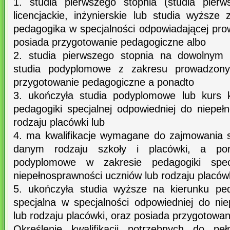
1. studia pierwszego stopnia (studia pierw
licencjackie, inżynierskie lub studia wyższ
pedagogika w specjalności odpowiadającej pr
posiada przygotowanie pedagogiczne albo
2. studia pierwszego stopnia na dowolnym k
studia podyplomowe z zakresu prowadzony
przygotowanie pedagogiczne a ponadto
3. ukończyła studia podyplomowe lub kurs k
pedagogiki specjalnej odpowiedniej do niepeł
rodzaju placówki lub
4. ma kwalifikacje wymagane do zajmowania 
danym rodzaju szkoły i placówki, a pon
podyplomowe w zakresie pedagogiki specj
niepełnosprawności uczniów lub rodzaju placówk
5. ukończyła studia wyższe na kierunku pe
specjalna w specjalności odpowiedniej do ni
lub rodzaju placówki, oraz posiada przygotowa
Określenie kwalifikacji potrzebnych do peł