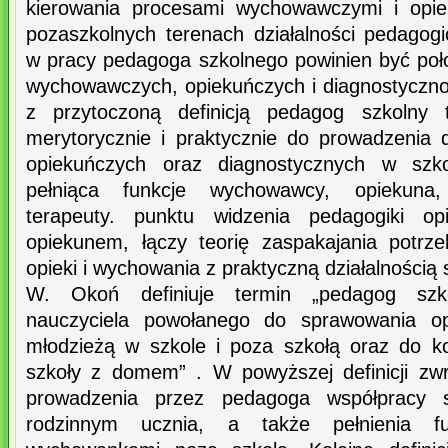
kierowania procesami wychowawczymi i opie
pozaszkolnych terenach działalności pedagogi
w pracy pedagoga szkolnego powinien być poło
wychowawczych, opiekuńczych i diagnostyczno
z przytoczoną definicją pedagog szkolny
merytorycznie i praktycznie do prowadzenia
opiekuńczych oraz diagnostycznych w szk
pełniąca funkcje wychowawcy, opiekuna, 
terapeuty. punktu widzenia pedagogiki op
opiekunem, łączy teorię zaspakajania potrz
opieki i wychowania z praktyczną działalnością 
W. Okoń definiuje termin „pedagog szko
nauczyciela powołanego do sprawowania o
młodzieżą w szkole i poza szkołą oraz do k
szkoły z domem” . W powyższej definicji z
prowadzenia przez pedagoga współpracy s
rodzinnym ucznia, a także pełnienia fu