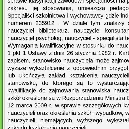
sprawie klasyfikacji zawodów i specjalności na
zakresu jej stosowania, umieszcza pedag
Specjaliści szkolnictwa i wychowawcy gdzie ind
numerem 235912 . W dziale tym znalazły s
nauczyciel bibliotekarz, nauczyciel konsulta
nauczyciel psycholog, nauczyciel - specjalista t
Wymagania kwalifikacyjne w stosunku do nauczy
1 pkt 1 Ustawy z dnia 26 stycznia 1982 r. Kar
zapisem, stanowisko nauczyciela może zajmo
wyższe wykształcenie z odpowiednim przygo
lub ukończyła zakład kształcenia nauczycie
stanowisku, do którego są to wystarczając
kwalifikacje do zajmowania stanowiska nauc
szkół określone są w Rozporządzeniu Ministra 
12 marca 2009 r. w sprawie szczegółowych kw
nauczycieli oraz określenia szkół i wypadków, 
nauczycieli niemających wyższego wykszta
zakładu kształcenia nauczycieli.