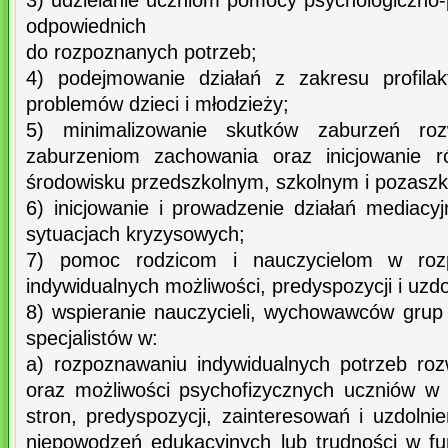
3) udzielanie uczniom pomocy psychologiczno
odpowiednich
do rozpoznanych potrzeb;
4) podejmowanie działań z zakresu profilak
problemów dzieci i młodzieży;
5) minimalizowanie skutków zaburzeń roz
zaburzeniom zachowania oraz inicjowanie
środowisku przedszkolnym, szkolnym i pozasz
6) inicjowanie i prowadzenie działań mediacy
sytuacjach kryzysowych;
7) pomoc rodzicom i nauczycielom w rozp
indywidualnych możliwości, predyspozycji i uzd
8) wspieranie nauczycieli, wychowawców gru
specjalistów w:
a) rozpoznawaniu indywidualnych potrzeb ro
oraz możliwości psychofizycznych uczniów w
stron, predyspozycji, zainteresowań i uzdoln
niepowodzeń edukacyjnych lub trudności w f