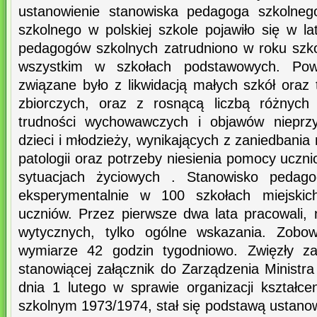
ustanowienie stanowiska pedagoga szkolneg
szkolnego w polskiej szkole pojawiło się w l
pedagogów szkolnych zatrudniono w roku szk
wszystkim w szkołach podstawowych. Powo
związane było z likwidacją małych szkół oraz
zbiorczych, oraz z rosnącą liczbą różnych
trudności wychowawczych i objawów nieprzy
dzieci i młodzieży, wynikających z zaniedbania
patologii oraz potrzeby niesienia pomocy uczn
sytuacjach życiowych . Stanowisko pedag
eksperymentalnie w 100 szkołach miejskic
uczniów. Przez pierwsze dwa lata pracowali,
wytycznych, tylko ogólne wskazania. Zobow
wymiarze 42 godzin tygodniowo. Zwięzły zap
stanowiącej załącznik do Zarządzenia Ministr
dnia 1 lutego w sprawie organizacji kształc
szkolnym 1973/1974, stał się podstawą ustano