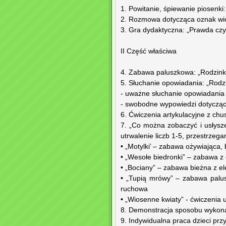
1. Powitanie, śpiewanie piosenki:
2. Rozmowa dotycząca oznak wi
3. Gra dydaktyczna: „Prawda czy 
II Część właściwa
4. Zabawa paluszkowa: „Rodzink
5. Słuchanie opowiadania: „Rodz
- uważne słuchanie opowiadania
- swobodne wypowiedzi dotyczące
6. Ćwiczenia artykulacyjne z chu
7. „Co można zobaczyć i usłys
utrwalenie liczb 1-5, przestrzeg
• „Motylki’ – zabawa ożywiająca,
• „Wesołe biedronki” – zabawa 
• „Bociany” – zabawa bieżna z 
• „Tupią mrówy” – zabawa palu
ruchowa
• „Wiosenne kwiaty” - ćwiczenia
8. Demonstracja sposobu wykona
9. Indywidualna praca dzieci pr