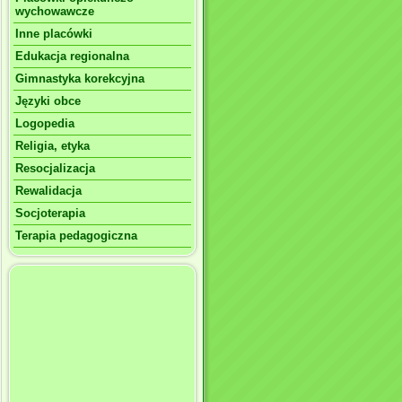
wychowawcze
Inne placówki
Edukacja regionalna
Gimnastyka korekcyjna
Języki obce
Logopedia
Religia, etyka
Resocjalizacja
Rewalidacja
Socjoterapia
Terapia pedagogiczna