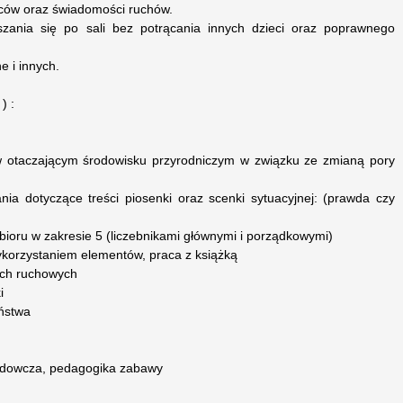
alców oraz świadomości ruchów.
uszania się po sali bez potrącania innych dzieci oraz poprawnego
e i innych.
) :
 w otaczającym środowisku przyrodniczym w związku ze zmianą pory
ia dotyczące treści piosenki oraz scenki sytuacyjnej: (prawda czy
bioru w zakresie 5 (liczebnikami głównymi i porządkowymi)
ykorzystaniem elementów, praca z książką
ach ruchowych
i
eństwa
adowcza, pedagogika zabawy