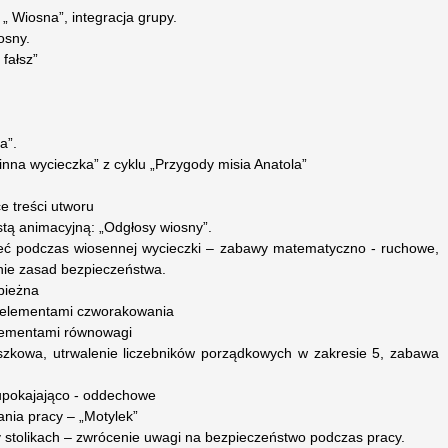
 „ Wiosna”, integracja grupy.
osny.
fałsz”
a”.
inna wycieczka” z cyklu „Przygody misia Anatola”
 treści utworu
stą animacyjną: „Odgłosy wiosny”.
zeć podczas wiosennej wycieczki – zabawy matematyczno - ruchowe,
anie zasad bezpieczeństwa.
 bieżna
z elementami czworakowania
elementami równowagi
szkowa, utrwalenie liczebników porządkowych w zakresie 5, zabawa
 upokajająco - oddechowe
nia pracy – „Motylek”
zy stolikach – zwrócenie uwagi na bezpieczeństwo podczas pracy.