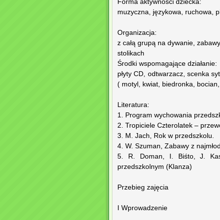
Forma aktywności dziecka:
muzyczna, językowa, ruchowa, p
Organizacja:
z całą grupą na dywanie, zabaw
stolikach
Środki wspomagające działanie:
płyty CD, odtwarzacz, scenka sy
( motyl, kwiat, biedronka, bocian
Literatura:
1. Program wychowania przedsz
2. Tropiciele Czterolatek – prze
3. M. Jach, Rok w przedszkolu.
4. W. Szuman, Zabawy z najmło
5. R. Doman, I. Biśto, J. Ka
przedszkolnym (Klanza)
Przebieg zajęcia
I Wprowadzenie