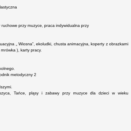
lastyczna
y ruchowe przy muzyce, praca indywidualna przy
tuacyjna „ Wiosna”, ekoludki, chusta animacyjna, koperty z obrazkami
, mrówka ), karty pracy.
kolnego.
wodnik metodyczny 2
dszymi.
szyca, Tańce, pląsy i zabawy przy muzyce dla dzieci w wieku