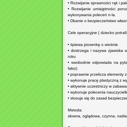
• Rozwijanie sprawności rąk i p
• Rozwijanie umiejętności por
wykonywania poleceń n-la.
• Dbanie o bezpieczeństwo własn
Cele operacyjne ( dziecko potrafi 
• śpiewa piosenkę o wiośnie
• dostrzega i nazywa zjawiska
roku
• swobodnie odpowiada na pytan
fałsz)
• poprawnie przelicza elementy z
• wykonuje pracę plastyczną z w
• aktywnie uczestniczy w zabaw
• wykonuje polecenia nauczycielk
• stosuje się do zasad bezpiecz
Metoda:
słowna, oglądowa, czynna, naśl