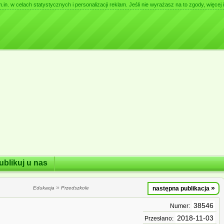
. w celach statystycznych i personalizacji reklam. Jeśli nie wyrażasz na to zgody, więcej i
ublikuj u nas
»
»
Edukacja
Przedszkole
następna publikacja
38546
Numer:
2018-11-03
Przesłano: