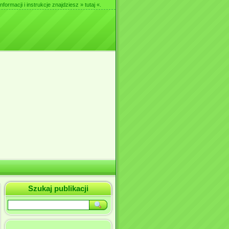
nformacji i instrukcje znajdziesz
» tutaj «
.
Szukaj publikacji