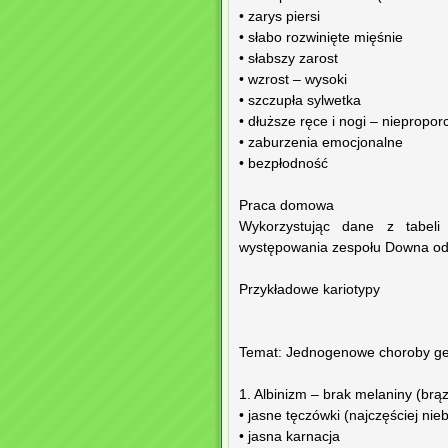
• zarys piersi
• słabo rozwinięte mięśnie
• słabszy zarost
• wzrost – wysoki
• szczupła sylwetka
• dłuższe ręce i nogi – niepropo
• zaburzenia emocjonalne
• bezpłodność
Praca domowa
Wykorzystując dane z tabeli
występowania zespołu Downa od 
Przykładowe kariotypy
Temat: Jednogenowe choroby ge
1. Albinizm – brak melaniny (br
• jasne tęczówki (najczęściej nieb
• jasna karnacja