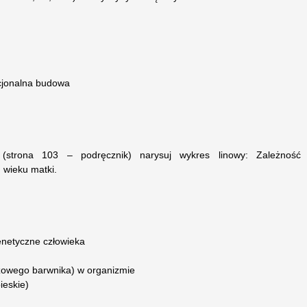
rcjonalna budowa
 (strona 103 – podręcznik) narysuj wykres linowy: Zależność
wieku matki.
netyczne człowieka
ązowego barwnika) w organizmie
ieskie)