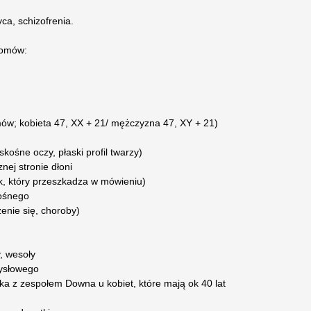
ca, schizofrenia.
somów:
w; kobieta 47, XX + 21/ mężczyzna 47, XY + 21)
skośne oczy, płaski profil twarzy)
ej stronie dłoni
k, który przeszkadza w mówieniu)
nośnego
zenie się, choroby)
, wesoły
mysłowego
ka z zespołem Downa u kobiet, które mają ok 40 lat