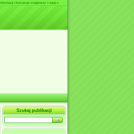
nformacji i instrukcje znajdziesz
» tutaj «
.
Szukaj publikacji