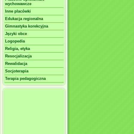
wychowawcze
Inne placówki
Edukacja regionalna
Gimnastyka korekcyjna
Języki obce
Logopedia
Religia, etyka
Resocjalizacja
Rewalidacja
Socjoterapia
Terapia pedagogiczna