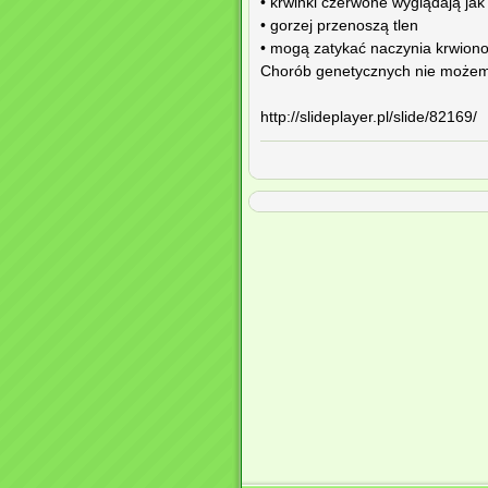
• krwinki czerwone wyglądają jak
• gorzej przenoszą tlen
• mogą zatykać naczynia krwiono
Chorób genetycznych nie możemy
http://slideplayer.pl/slide/82169/