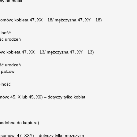
my od matki
omów; kobieta 47, XX + 18/ mężczyzna 47, XY + 18)
elność
ość urodzeń
w; kobieta 47, XX + 13/ mężczyzna 47, XY + 13)
ość urodzeń
a palców
elność
w; 45, X lub 45, X0) – dotyczy tylko kobiet
 (podobna do kaptura)
mosomów; 47, XXY) – dotyczy tylko mężczyzn