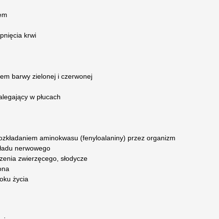
iem
pnięcia krwi
em barwy zielonej i czerwonej
alegający w płucach
rozkładaniem aminokwasu (fenyloalaniny) przez organizm
kładu nerwowego
zenia zwierzęcego, słodycze
ona
roku życia