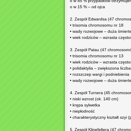
o w 85 % przypadków otrzymuje
o w 15 % – od ojca
2. Zespół Edwardsa (47 chromos
• trisomia chromosomu nr 18
• wady rozwojowe – duża śmiert
• wiek rodziców – wzrasta częst
3. Zespół Patau (47 chromosomó
• trisomia chromosomu nr 13
• wiek rodziców – wzrasta częst
• polidaktylia – zwiększona liczb
• rozszczep wargi i podniebienia
• wady rozwojowe – duża śmiert
4. Zespół Turnera (45 chromosomó
• niski wzrost (ok. 140 cm)
• krępa sylwetka
• niepłodność
• charakterystyczny kształt szyi
5. Zespół Klinefeltera (47 chro