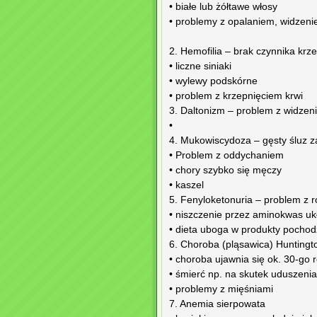
• białe lub żółtawe włosy
• problemy z opalaniem, widzen
2. Hemofilia – brak czynnika krze
• liczne siniaki
• wylewy podskórne
• problem z krzepnięciem krwi
3. Daltonizm – problem z widzeni
•
4. Mukowiscydoza – gęsty śluz z
• Problem z oddychaniem
• chory szybko się męczy
• kaszel
5. Fenyloketonuria – problem z 
• niszczenie przez aminokwas u
• dieta uboga w produkty pochod
6. Choroba (pląsawica) Huntingt
• choroba ujawnia się ok. 30-go 
• śmierć np. na skutek uduszenia
• problemy z mięśniami
7. Anemia sierpowata