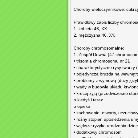
Choroby wieloczynnikowe: cukrzy
Prawidłowy zapis liczby chromo
1. kobieta 46, XX
2. mężczyzna 46, XY.
Choroby chromosomalne:
1. Zespół Downa (47 chromosomó
• trisomia chromosomu nr 21
• charakterystyczne rysy twarzy (
• pojedyncza bruzda na wewnętrzn
• problemy z wymową (duży języ
• wady w budowie układu krwio
• krócej żyją (przedwczesne star
o kiedyś i teraz
o opieka
• zachowanie: otwarty, uczuciowy
• różny stopień upośledzenia u
• większe ryzyko urodzenia dziec
• dodatkowy chromosom