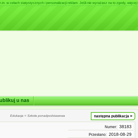
. w celach statystycznych i personalizacji reklam. Jeśli nie wyrażasz na to zgody, więcej i
ublikuj u nas
»
»
Edukacja
Szkoła ponadpodstawowa
następna publikacja
38183
Numer:
2018-08-29
Przesłano: