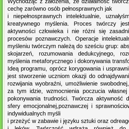
Wychodząc z założenia, że działalność twórc
cechę zarówno osób pełnosprawnych jak
i niepełnosprawnych intelektualnie, uznałyś
kreatywnego myślenia. Proces twórczy je
aktywności człowieka i nie różni się zasad
procesów poznawczych. Operacje intelektual
myśleniu twórczym należą do sześciu grup: ab
skojarzeń, rozumowania dedukcyjnego, roz
myślenia metaforycznego i dokonywania transfo
Ideą programu, oprócz korygowania i usprawni
jest stworzenie uczniom okazji do odnajdywan
rozwijania wyobraźni, umożliwienie swobodnej,
za tym idzie, wzmocnienia poczucia własnej
pokonywania trudności. Twórcza aktywność 
sfery emocjonalnej,poznawczej i sprawnościo
indywidualnych myśli
i przeżyć w zabawie i języku sztuki oraz odrea
i lęków. Twórczość wdraża również do 