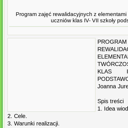
Program zajęć rewalidacyjnych z elementami 
uczniów klas IV- VII szkoły po
PROG
REWAL
ELEMEN
TWÓRCZO
KLAS I
PODSTAW
Joanna Jur
Spis treści
1. Idea wio
2. Cele.
3. Warunki realizacji.