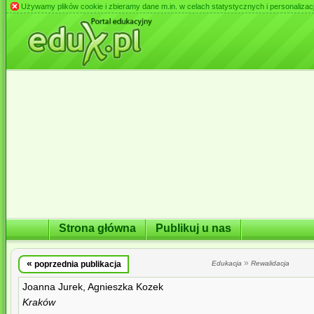
Używamy plików cookie i zbieramy dane m.in. w celach statystycznych i personalizacji 
Strona główna
Publikuj u nas
«
»
poprzednia publikacja
Edukacja
Rewalidacja
Joanna Jurek, Agnieszka Kozek
Kraków