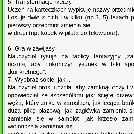
5. Transformacje rzeczy
Uczeń na karteczkach wypisuje nazwy przedmi
Losuje dwie z nich i w kilku (np.3, 5) fazach 
pierwszy przedmiot zmienia się
w drugi (np. kubek w pilota do telewizora).
6. Gra w zawijasy
Nauczyciel rysuje na tablicy fantazyjny „za
ucznia, aby dokończył rysunek w taki sp
„konkretnego”.
7. Wyobraź sobie, jak...
Nauczyciel prosi ucznia, aby zamknął oczy i w
opowiedział ze szczegółami jak: ścięte drze
węża, który znika w zaroślach; jak lecąca ba
dużą piłkę plażową; jak żaglówka zamienia si
zamienia się w samolot, jak krzesło zam
wiolonczela zamienia się