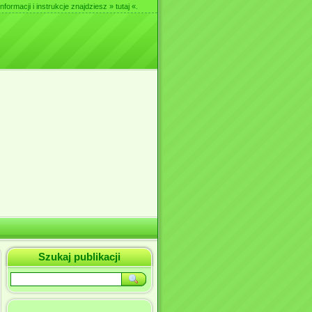
nformacji i instrukcje znajdziesz
» tutaj «
.
Szukaj publikacji