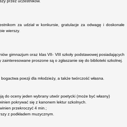
szy przez uczestników.
estnikom za udział w konkursie, gratulacje za odwagę i doskonałe
ie wierszy.
iów gimnazjum oraz klas VII- VIII szkoły podstawowej posiadających
y zainteresowane proszone są o zgłaszanie się do biblioteki szkolnej.
bogactwa poezji dla młodzieży, a także twórczość własna.
ją do oceny jeden wybrany utwór poetycki (może być własny)
winien pokrywać się z kanonem lektur szkolnych.
owinien przekroczyć 4 min.;
erszy z podkładem muzycznym.