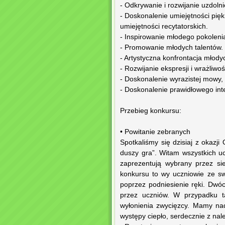
- Odkrywanie i rozwijanie uzdoln
- Doskonalenie umiejętności pi
umiejętności recytatorskich.
- Inspirowanie młodego pokoleni
- Promowanie młodych talentów.
- Artystyczna konfrontacja młody
- Rozwijanie ekspresji i wrażliwoś
- Doskonalenie wyrazistej mowy, 
- Doskonalenie prawidłowego int
Przebieg konkursu:
• Powitanie zebranych
Spotkaliśmy się dzisiaj z okazj
duszy gra”. Witam wszystkich uc
zaprezentują wybrany przez si
konkursu to wy uczniowie ze sw
poprzez podniesienie ręki. Dwóc
przez uczniów. W przypadku t
wyłonienia zwycięzcy. Mamy nad
występy ciepło, serdecznie z nal