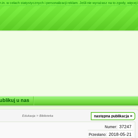
. w celach statystycznych i personalizacji reklam. Jeśli nie wyrażasz na to zgody, więcej i
ublikuj u nas
»
»
Edukacja
Biblioteka
następna publikacja
37247
Numer:
2018-05-21
Przesłano: