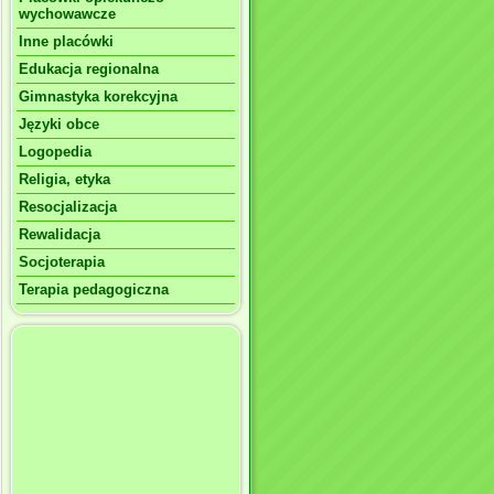
wychowawcze
Inne placówki
Edukacja regionalna
Gimnastyka korekcyjna
Języki obce
Logopedia
Religia, etyka
Resocjalizacja
Rewalidacja
Socjoterapia
Terapia pedagogiczna