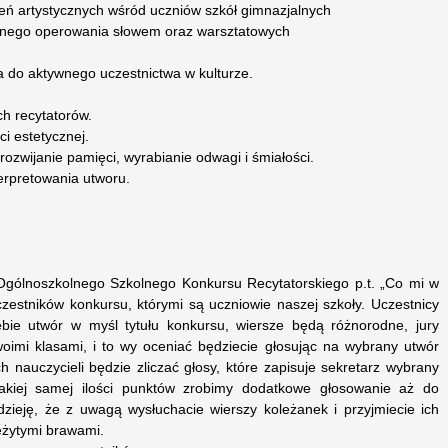
ień artystycznych wśród uczniów szkół gimnazjalnych
ęknego operowania słowem oraz warsztatowych
a do aktywnego uczestnictwa w kulturze.
ch recytatorów.
ci estetycznej.
rozwijanie pamięci, wyrabianie odwagi i śmiałości.
erpretowania utworu.
i Ogólnoszkolnego Szkolnego Konkursu Recytatorskiego p.t. „Co mi w
zestników konkursu, którymi są uczniowie naszej szkoły. Uczestnicy
ebie utwór w myśl tytułu konkursu, wiersze będą różnorodne, jury
oimi klasami, i to wy oceniać będziecie głosując na wybrany utwór
h nauczycieli będzie zliczać głosy, które zapisuje sekretarz wybrany
akiej samej ilości punktów zrobimy dodatkowe głosowanie aż do
zieję, że z uwagą wysłuchacie wierszy koleżanek i przyjmiecie ich
eżytymi brawami.