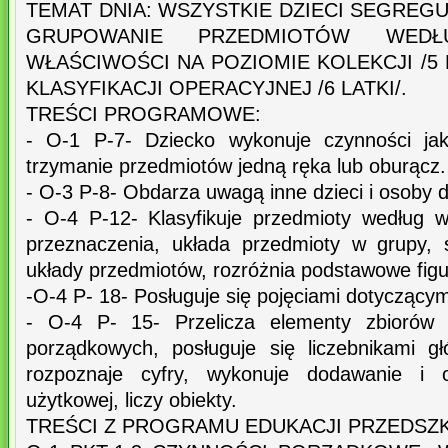
TEMAT DNIA: WSZYSTKIE DZIECI SEGREGU
GRUPOWANIE PRZEDMIOTÓW WED
WŁAŚCIWOŚCI NA POZIOMIE KOLEKCJI /5 
KLASYFIKACJI OPERACYJNEJ /6 LATKI/.
TREŚCI PROGRAMOWE:
- O-1 P-7- Dziecko wykonuje czynności jak
trzymanie przedmiotów jedną ręka lub oburącz.
- O-3 P-8- Obdarza uwagą inne dzieci i osoby d
- O-4 P-12- Klasyfikuje przedmioty według wie
przeznaczenia, układa przedmioty w grupy, 
układy przedmiotów, rozróżnia podstawowe fig
-O-4 P- 18- Posługuje się pojęciami dotyczącym
- O-4 P- 15- Przelicza elementy zbiorów
porządkowych, posługuje się liczebnikami g
rozpoznaje cyfry, wykonuje dodawanie i 
użytkowej, liczy obiekty.
TREŚCI Z PROGRAMU EDUKACJI PRZEDSZ