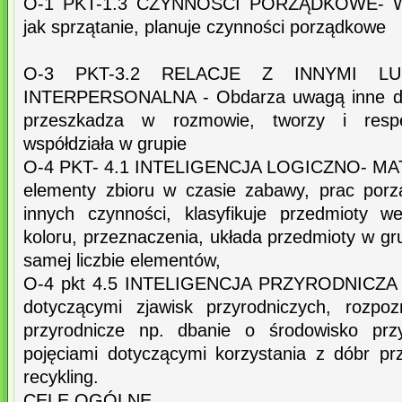
O-1 PKT-1.3 CZYNNOŚCI PORZĄDKOWE- Wyk
jak sprzątanie, planuje czynności porządkowe
O-3 PKT-3.2 RELACJE Z INNYMI LUI
INTERPERSONALNA - Obdarza uwagą inne dzie
przeszkadza w rozmowie, tworzy i resp
współdziała w grupie
O-4 PKT- 4.1 INTELIGENCJA LOGICZNO- MAT
elementy zbioru w czasie zabawy, prac por
innych czynności, klasyfikuje przedmioty wed
koloru, przeznaczenia, układa przedmioty w gru
samej liczbie elementów,
O-4 pkt 4.5 INTELIGENCJA PRZYRODNICZA - P
dotyczącymi zjawisk przyrodniczych, rozpo
przyrodnicze np. dbanie o środowisko przy
pojęciami dotyczącymi korzystania z dóbr prz
recykling.
CELE OGÓLNE