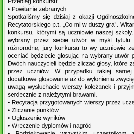
Przebieg konkursu:
• Powitanie zebranych
Spotkaliśmy się dzisiaj z okazji Ogólnoszko
Recytatorskiego p.t. „Co mi w duszy gra”. Wit
konkursu, którymi są uczniowie naszej szkoły
wybrany przez siebie utwór w myśl tytułu 
różnorodne, jury konkursu to wy uczniowie ze
oceniać będziecie głosując na wybrany utwór p
Dwóch nauczycieli będzie zliczać głosy, które 
przez uczniów. W przypadku takiej samej 
dodatkowe głosowanie aż do wyłonienia zwycię
uwagą wysłuchacie wierszy koleżanek i przyjm
serdecznie z należytymi brawami.
• Recytacja przygotowanych wierszy przez ucze
• Zliczanie punktów
• Ogłoszenie wyników
• Wręczenie dyplomów i nagród
• Podziękowanie wszystkim uczestnikom z