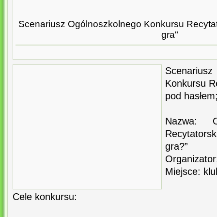
Scenariusz Ogólnoszkolnego Konkursu Recytat
gra"
Scenariu
Konkursu Re
pod hasłem;
Nazwa: O
Recytators
gra?”
Organizator:
Miejsce: klu
Cele konkursu: