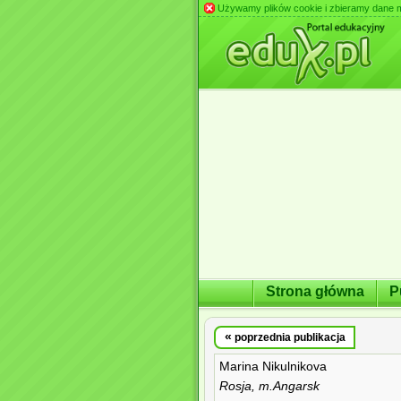
Używamy plików cookie i zbieramy dane m.in
Strona główna
P
«
poprzednia publikacja
Marina Nikulnikova
Rosja, m.Angarsk