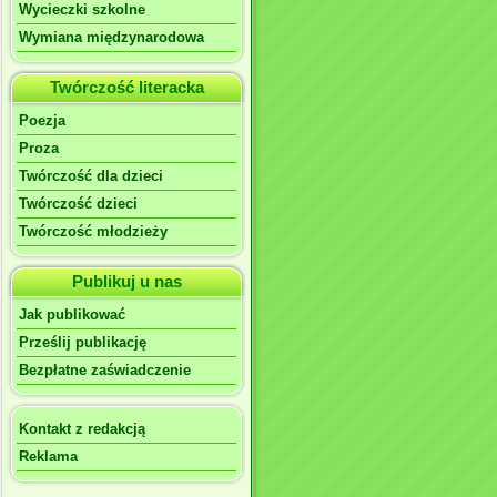
Wycieczki szkolne
Wymiana międzynarodowa
Twórczość literacka
Poezja
Proza
Twórczość dla dzieci
Twórczość dzieci
Twórczość młodzieży
Publikuj u nas
Jak publikować
Prześlij publikację
Bezpłatne zaświadczenie
Kontakt z redakcją
Reklama