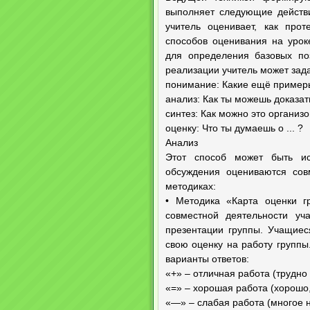
выполняет следующие действи
учитель оценивает, как про
способов оценивания на урок
для определения базовых по
реализации учитель может зад
понимание: Какие ещё пример
анализ: Как ты можешь доказать,
синтез: Как можно это организ
оценку: Что ты думаешь о ... ?
Анализ
Этот способ может быть и
обсуждения оцениваются сов
методиках:
• Методика «Карта оценки гр
совместной деятельности у
презентации группы. Учащиес
свою оценку на работу группы
варианты ответов:
«+» – отличная работа (трудно
«=» – хорошая работа (хорошо,
«—» – слабая работа (многое н