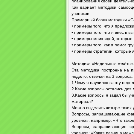
планирования своей деятельно
Как вариант методики самооц
учеников.
Примерный бланк методики «С
• примеры того, что я предлож
• примеры того, что я внес в в
• примеры моих идей, которые 
• примеры того, как я помог г
• примеры стратегий, которые
Методика «Недельные отчёты»
Эта методика построена на п
неделю, отвечая на 3 вопроса:
1.Чему я научился за эту неде
2.Какие вопросы остались для
3.Какие вопросы я задал бы уч
материал?
Можно выделить четыре таких 
Вопросы, запрашивающие фак
уровню»: например, «Что такое 
Вопросы, запрашивающие ср
уровню»: «Какая разница между