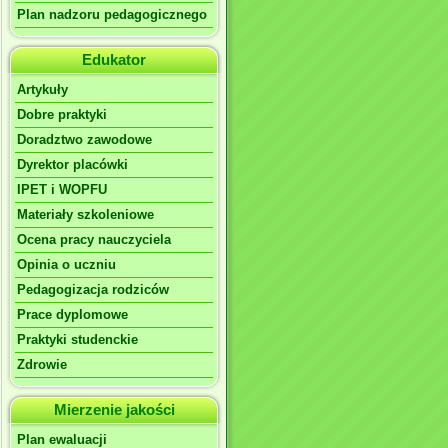
Plan nadzoru pedagogicznego
Edukator
Artykuły
Dobre praktyki
Doradztwo zawodowe
Dyrektor placówki
IPET i WOPFU
Materiały szkoleniowe
Ocena pracy nauczyciela
Opinia o uczniu
Pedagogizacja rodziców
Prace dyplomowe
Praktyki studenckie
Zdrowie
Mierzenie jakości
Plan ewaluacji