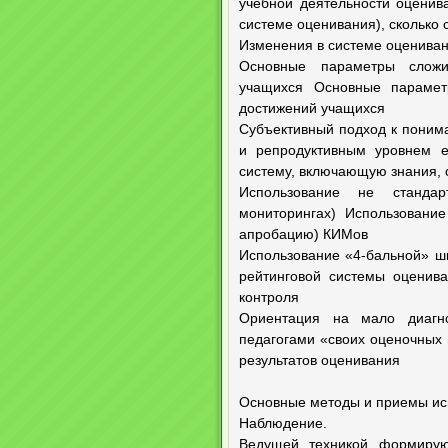
учебной деятельности оценива
системе оценивания), сколько
Изменения в системе оценива
Основные параметры сложи
учащихся Основные парамет
достижений учащихся
Субъективный подход к понима
и репродуктивным уровнем е
систему, включающую знания, 
Использование не стандар
мониторингах) Использование
апробацию) КИМов
Использование «4-бальной» ш
рейтинговой системы оценива
контроля
Ориентация на мало диагно
педагогами «своих оценочных
результатов оценивания
Основные методы и приемы ис
Наблюдение.
Ведущей техникой формирую