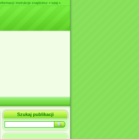
nformacji i instrukcje znajdziesz
» tutaj «
.
Szukaj publikacji