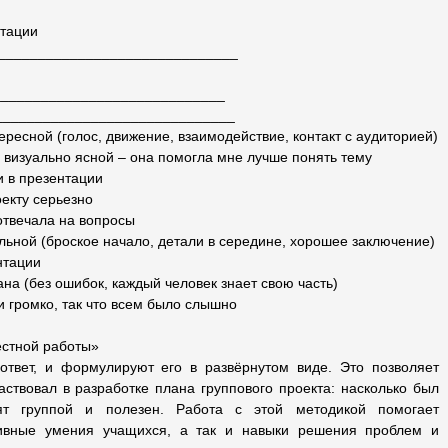
нтации
_______________________________
______________________________
_______________________________
ересной (голос, движение, взаимодействие, контакт с аудиторией)
 визуально ясной – она помогла мне лучше понять тему
и в презентации
оекту серьезно
отвечала на вопросы
льной (броское начало, детали в середине, хорошее заключение)
нтации
на (без ошибок, каждый человек знает свою часть)
 громко, так что всем было слышно
естной работы»
твет, и формулируют его в развёрнутом виде. Это позволяет
частвовал в разработке плана группового проекта: насколько был
нят группой и полезен. Работа с этой методикой помогает
ивные умения учащихся, а так и навыки решения проблем и