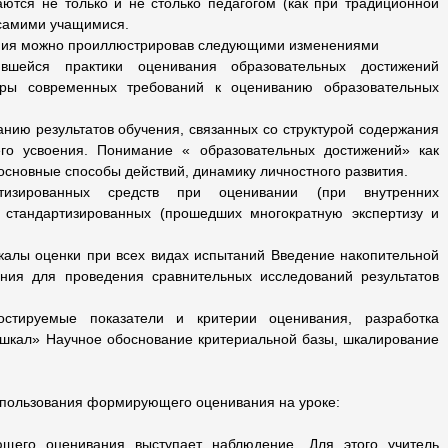
ются не только и не столько педагогом (как при традиционной
 самими учащимися.
ния можно проиллюстрировав следующими изменениями
вшейся практики оценивания образовательных достижений
ры современных требований к оцениванию образовательных
нию результатов обучения, связанных со структурой содержания
го усвоения. Понимание « образовательных достижений» как
основные способы действий, динамику личностного развития.
тизированных средств при оценивании (при внутренних
 стандартизированных (прошедших многократную экспертизу и
калы оценки при всех видах испытаний Введение накопительной
ния для проведения сравнительных исследований результатов
стируемые показатели и критерии оценивания, разработка
 шкал» Научное обоснование критериальной базы, шкалирование
пользования формирующего оценивания на уроке:
щего оценивания выступает наблюдение. Для этого учитель