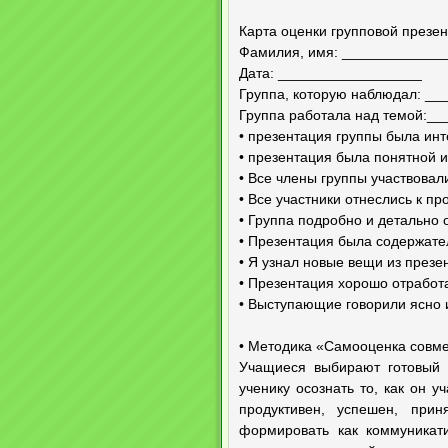
Карта оценки групповой презе
Фамилия, имя: ____________
Дата: __________________
Группа, которую наблюдал: _
Группа работала над темой:_
• презентация группы была инт
• презентация была понятной и
• Все члены группы участвовал
• Все участники отнеслись к пр
• Группа подробно и детально 
• Презентация была содержате
• Я узнал новые вещи из презе
• Презентация хорошо отработа
• Выступающие говорили ясно и
• Методика «Самооценка совм
Учащиеся выбирают готовый о
ученику осознать то, как он у
продуктивен, успешен, при
формировать как коммуникат