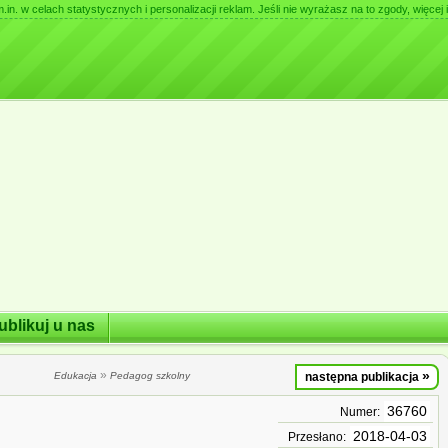
. w celach statystycznych i personalizacji reklam. Jeśli nie wyrażasz na to zgody, więcej i
ublikuj u nas
»
»
Edukacja
Pedagog szkolny
następna publikacja
36760
Numer:
2018-04-03
Przesłano: