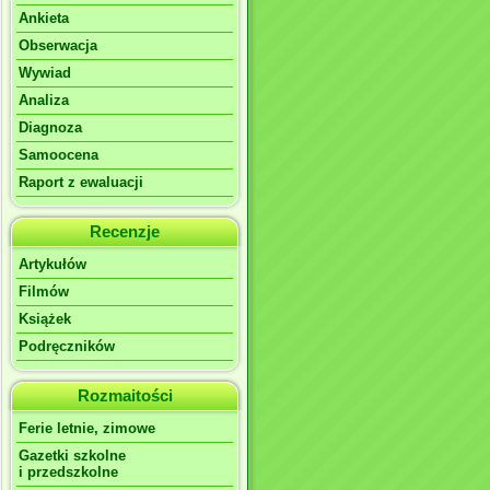
Ankieta
Obserwacja
Wywiad
Analiza
Diagnoza
Samoocena
Raport z ewaluacji
Recenzje
Artykułów
Filmów
Książek
Podręczników
Rozmaitości
Ferie letnie, zimowe
Gazetki szkolne
i przedszkolne