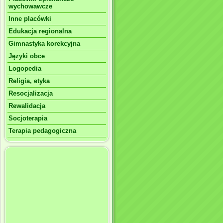
wychowawcze
Inne placówki
Edukacja regionalna
Gimnastyka korekcyjna
Języki obce
Logopedia
Religia, etyka
Resocjalizacja
Rewalidacja
Socjoterapia
Terapia pedagogiczna