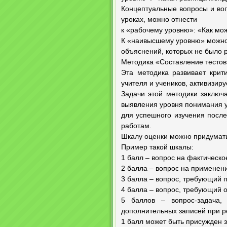
Концептуальные вопросы и во
уроках, можно отнести
к «рабочему уровню»: «Как можн
К «наивысшему уровню» можно
объяснений, которых не было 
Методика «Составление тестов
Эта методика развивает крит
учителя и учеников, активизиру
Задачи этой методики заключ
выявления уровня понимания у
для успешного изучения посл
работам.
Шкалу оценки можно придумать
Пример такой шкалы:
1 балл – вопрос на фактическо
2 балла – вопрос на применени
3 балла – вопрос, требующий 
4 балла – вопрос, требующий о
5 баллов – вопрос-задача
дополнительных записей при 
1 балл может быть присужден з