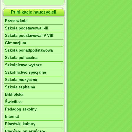
Publikacje nauczycieli
Przedszkole
Szkoła podstawowa I-III
Szkoła podstawowa IV-VIII
Gimnazjum
Szkoła ponadpodstawowa
Szkoła policealna
Szkolnictwo wyższe
Szkolnictwo specjalne
Szkoła muzyczna
Szkoła szpitalna
Biblioteka
Świetlica
Pedagog szkolny
Internat
Placówki kultury
Placówki opiekuńczo-