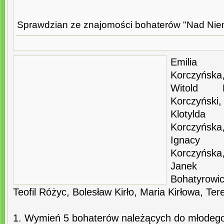
Sprawdzian ze znajomości bohaterów "Nad Nie
Emilia 
Korczyńska
Witold K
Korczyńsk
Klotylda
Korczyńsk
Ignacy O
Korczyńska
Janek Bo
Bohatyrowi
Teofil Różyc, Bolesław Kirło, Maria Kirłowa, Ter
1. Wymień 5 bohaterów należących do młodego