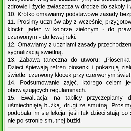
zdrowie i życie zwłaszcza w drodze do szkoły 
10. Krótko omawiamy podstawowe zasady bezp
11. Prosimy uczniów aby z wcześniej przygoto
klocki: jeden w kolorze zielonym - do praw
czerwonym - do lewej ręki.
12. Omawiamy z uczniami zasady przechodzeni
sygnalizacją świetlną.
13. Zabawa taneczna do utworu: „Piosenka 
Dzieci śpiewają refren piosenki i pokazują zie
świetle, czerwony klocek przy czerwonym świet
14. Podsumowanie zajęć, którego celem jes
obowiązujących regulaminach.
15. Ewaluacja: na tablicy przyczepiamy 
uśmiechniętą buźką, drugi ze smutną. Prosimy
podobała im się lekcja, jeśli tak dzieci stają po 
nie po stronie smutnej buźki.