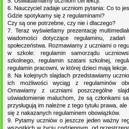
5. Uświadamiamy uczniom cel lekcji.
6. Nauczyciel zadaje uczniom pytania: Co to je
Gdzie spotykamy się z regulaminami?
Czy są one potrzebne, czy nie i dlaczego?
7. Teraz wyświetlamy prezentację multimedial
wiadomości dotyczące regulaminu, zadań 
społeczeństwa. Rozmawiamy z uczniami o reg
w szkole: regulamin samorządu uczniowsk
szkolnego, regulamin szatani szkolnej, regul
regulamin pracowni, w której dzieci mają lekcje.
8. Na kolejnych slajdach przedstawiamy uczni
ich możliwości wyciąg z regulaminów obo
Omawiamy z uczniami poszczególne slajdy
uświadomienie maluchom, że są członkami sa
przysługują im należne z tego tytułu prawa, a
się z nakazanych regulaminem obowiązków.
9. Pytamy uczniów o jeszcze jeden ważny reg
wszystkich w życiu codziennym, od przestrzeg