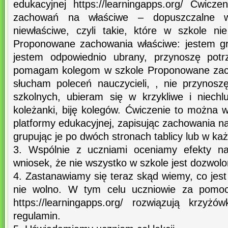
edukacyjnej https://learningapps.org/ Ćwicz
zachowań na właściwe – dopuszczalne w
niewłaściwe, czyli takie, które w szkole n
Proponowane zachowania właściwe: jestem gr
jestem odpowiednio ubrany, przynoszę potr
pomagam kolegom w szkole Proponowane zach
słucham poleceń nauczycieli, , nie przynos
szkolnych, ubieram się w krzykliwe i niech
koleżanki, biję kolegów. Ćwiczenie to można 
platformy edukacyjnej, zapisując zachowania na
grupując je po dwóch stronach tablicy lub w ka
3. Wspólnie z uczniami oceniamy efekty na
wniosek, że nie wszystko w szkole jest dozwolo
4. Zastanawiamy się teraz skąd wiemy, co jes
nie wolno. W tym celu uczniowie za pomocą
https://learningapps.org/ rozwiązują krzyżó
regulamin.