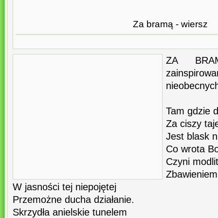
Za bramą - wiersz
ZA BRA
zainspir
nieobecnych
Tam gdzie d
Za ciszy ta
Jest blask n
Co wrota Bo
Czyni modli
Zbawieniem 
W jasności tej niepojętej
Przemożne ducha działanie.
Skrzydła anielskie tunelem